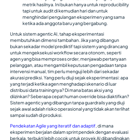
metrik hasilnya. Ini bukan hanya untuk reproducibility
tapi untuk audit di kemudian hari dan untuk
menghindari pengulangan eksperimen yang sama
ketika ada anggota baru yang bergabung.
Untuk sistem agentic AI, tahap eksperimentasi
membutuhkan dimensi tambahan. Jika yang dibangun
bukan sekadar model prediktif tapi sistem yang dirancang
untuk mengeksekusi workflow secara otonom, seperti
agen yang bisa memproses order, menjawab pertanyaan
pelanggan, atau mengambil keputusan pengadaan tanpa
intervensi manual, tim perlu menguji lebih dari sekadar
akurasi prediksi. Yang perlu diuji sejak eksperimentasi: apa
yang terjadi ketika agen menghadapi skenario di luar
distribusi data trainingnya? Di mana batas aksi yang
diizinkan? Seberapa cepat human override bisa diaktifkan?
Sistem agentic yang dibangun tanpa guardrails yang diuji
sejak awal adalah risiko operasional yang tidak akan terlihat
sampai sudah di produksi.
Pendekatan Agile yang iteratif dan adaptif
, di mana
eksperimen berjalan dalam sprint pendek dengan evaluasi
berkala, terbukti lebih cocok untuk proyek AI dibandingkan