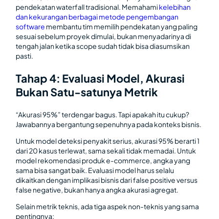
pendekatan waterfall tradisional. Memahami
kelebihan
dan kekurangan berbagai metode pengembangan
software
membantu tim memilih pendekatan yang paling
sesuai sebelum proyek dimulai, bukan menyadarinya di
tengah jalan ketika scope sudah tidak bisa diasumsikan
pasti.
Tahap 4: Evaluasi Model, Akurasi
Bukan Satu-satunya Metrik
“Akurasi 95%” terdengar bagus. Tapi apakah itu cukup?
Jawabannya bergantung sepenuhnya pada konteks bisnis.
Untuk model deteksi penyakit serius, akurasi 95% berarti 1
dari 20 kasus terlewat, sama sekali tidak memadai. Untuk
model rekomendasi produk e-commerce, angka yang
sama bisa sangat baik. Evaluasi model harus selalu
dikaitkan dengan implikasi bisnis dari false positive versus
false negative, bukan hanya angka akurasi agregat.
Selain metrik teknis, ada tiga aspek non-teknis yang sama
pentingnya: