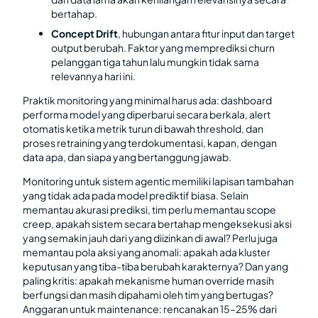
bertahap.
Concept Drift
, hubungan antara fitur input dan target
output berubah. Faktor yang memprediksi churn
pelanggan tiga tahun lalu mungkin tidak sama
relevannya hari ini.
Praktik monitoring yang minimal harus ada: dashboard
performa model yang diperbarui secara berkala, alert
otomatis ketika metrik turun di bawah threshold, dan
proses retraining yang terdokumentasi, kapan, dengan
data apa, dan siapa yang bertanggung jawab.
Monitoring untuk sistem agentic memiliki lapisan tambahan
yang tidak ada pada model prediktif biasa. Selain
memantau akurasi prediksi, tim perlu memantau scope
creep, apakah sistem secara bertahap mengeksekusi aksi
yang semakin jauh dari yang diizinkan di awal? Perlu juga
memantau pola aksi yang anomali: apakah ada kluster
keputusan yang tiba-tiba berubah karakternya? Dan yang
paling kritis: apakah mekanisme human override masih
berfungsi dan masih dipahami oleh tim yang bertugas?
Anggaran untuk maintenance: rencanakan 15–25% dari