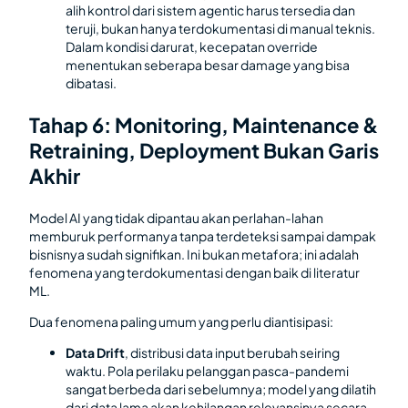
alih kontrol dari sistem agentic harus tersedia dan
teruji, bukan hanya terdokumentasi di manual teknis.
Dalam kondisi darurat, kecepatan override
menentukan seberapa besar damage yang bisa
dibatasi.
Tahap 6: Monitoring, Maintenance &
Retraining, Deployment Bukan Garis
Akhir
Model AI yang tidak dipantau akan perlahan-lahan
memburuk performanya tanpa terdeteksi sampai dampak
bisnisnya sudah signifikan. Ini bukan metafora; ini adalah
fenomena yang terdokumentasi dengan baik di literatur
ML.
Dua fenomena paling umum yang perlu diantisipasi:
Data Drift
, distribusi data input berubah seiring
waktu. Pola perilaku pelanggan pasca-pandemi
sangat berbeda dari sebelumnya; model yang dilatih
dari data lama akan kehilangan relevansinya secara