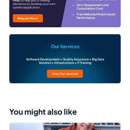
FREE
to help you in making
decisions to develop your own
Zero Requirement and
system/application.
Consultation Cost
Free Website/Mobile Audit
Performance
Request Now!
Our Services
Software Development • Quality Assurance • Big Data
Solution • Infrastructure • IT Training
View Our Services
You might also like