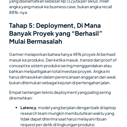
yang diselamatkan sebesar Rp 132 juta per siklus. Inilah
angka yang masuk ke business case, bukan angka recall
88%-nya.
Tahap 5: Deployment, Di Mana
Banyak Proyek yang “Berhasil”
Mulai Bermasalah
Gartner melaporkan bahwa hanya 48% proyek AI berhasil
masuk ke produksi. Dan ketika masuk, transisi dari proof of
concept ke sistem produksi sering menggandakan atau
bahkan melipattigakan total investasi proyek. Angka ini
harus dimasukkan dalam perencanaan anggaran dari awal,
bukan ditemukan sebagai kejutan di pertengahan jalan.
Empat tantangan teknis deployment yang paling sering
diremehkan:
Latency
, model yang berjalan dengan baik di laptop
research team mungkin membutuhkan waktu yang
tidak dapat diterima saat harus melayani ribuan
request per detik di lingkungan produksi.