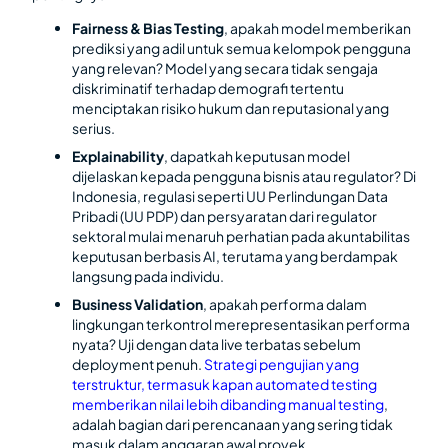
Fairness & Bias Testing
, apakah model memberikan
prediksi yang adil untuk semua kelompok pengguna
yang relevan? Model yang secara tidak sengaja
diskriminatif terhadap demografi tertentu
menciptakan risiko hukum dan reputasional yang
serius.
Explainability
, dapatkah keputusan model
dijelaskan kepada pengguna bisnis atau regulator? Di
Indonesia, regulasi seperti UU Perlindungan Data
Pribadi (UU PDP) dan persyaratan dari regulator
sektoral mulai menaruh perhatian pada akuntabilitas
keputusan berbasis AI, terutama yang berdampak
langsung pada individu.
Business Validation
, apakah performa dalam
lingkungan terkontrol merepresentasikan performa
nyata? Uji dengan data live terbatas sebelum
deployment penuh.
Strategi pengujian yang
terstruktur, termasuk kapan automated testing
memberikan nilai lebih dibanding manual testing
,
adalah bagian dari perencanaan yang sering tidak
masuk dalam anggaran awal proyek.