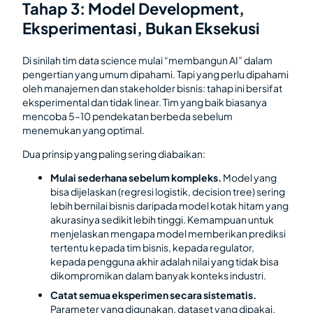
Tahap 3: Model Development,
Eksperimentasi, Bukan Eksekusi
Di sinilah tim data science mulai “membangun AI” dalam
pengertian yang umum dipahami. Tapi yang perlu dipahami
oleh manajemen dan stakeholder bisnis: tahap ini bersifat
eksperimental dan tidak linear. Tim yang baik biasanya
mencoba 5–10 pendekatan berbeda sebelum
menemukan yang optimal.
Dua prinsip yang paling sering diabaikan:
Mulai sederhana sebelum kompleks.
Model yang
bisa dijelaskan (regresi logistik, decision tree) sering
lebih bernilai bisnis daripada model kotak hitam yang
akurasinya sedikit lebih tinggi. Kemampuan untuk
menjelaskan mengapa model memberikan prediksi
tertentu kepada tim bisnis, kepada regulator,
kepada pengguna akhir adalah nilai yang tidak bisa
dikompromikan dalam banyak konteks industri.
Catat semua eksperimen secara sistematis.
Parameter yang digunakan, dataset yang dipakai,