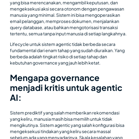
yang bisa merencanakan, mengambil keputusan, dan
mengeksekusi aksi secara otonom dengan pengawasan
manusia yang minimal. Sistem ini bisa mengoperasikan
email pelanggan, memproses dokumen, menjalankan
query database, atau bahkan mengotorisasi transaksi
tertentu, semua tanpa input manusia di setiap langkahnya.
Lifecycle untuk sistem agentic tidak berbeda secara
fundamental dari enam tahap yang sudah diuraikan. Yang
berbeda adalah tingkat risiko di setiap tahap dan
kebutuhan governance yang jauh lebih ketat.
Mengapa governance
menjadi kritis untuk agentic
AI:
Sistem prediktif yang salah memberikan rekomendasi
yang keliru, manusia masih bisa memilih untuk tidak
mengikutinya. Sistem agentic yang salah konfigurasi bisa
mengeksekusi tindakan yang keliru secara massal
sebelum ada yang menyadarinya. Skala kesalahan yang