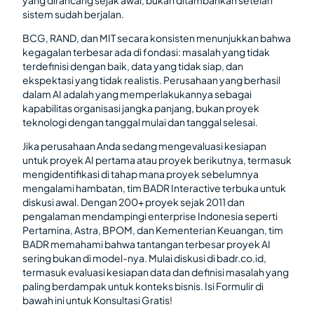
yang dirancang sejak awal, bukan ditambahkan setelah
sistem sudah berjalan.
BCG, RAND, dan MIT secara konsisten menunjukkan bahwa
kegagalan terbesar ada di fondasi: masalah yang tidak
terdefinisi dengan baik, data yang tidak siap, dan
ekspektasi yang tidak realistis. Perusahaan yang berhasil
dalam AI adalah yang memperlakukannya sebagai
kapabilitas organisasi jangka panjang, bukan proyek
teknologi dengan tanggal mulai dan tanggal selesai.
Jika perusahaan Anda sedang mengevaluasi kesiapan
untuk proyek AI pertama atau proyek berikutnya, termasuk
mengidentifikasi di tahap mana proyek sebelumnya
mengalami hambatan, tim BADR Interactive terbuka untuk
diskusi awal. Dengan 200+ proyek sejak 2011 dan
pengalaman mendampingi enterprise Indonesia seperti
Pertamina, Astra, BPOM, dan Kementerian Keuangan, tim
BADR memahami bahwa tantangan terbesar proyek AI
sering bukan di model-nya. Mulai diskusi di badr.co.id,
termasuk evaluasi kesiapan data dan definisi masalah yang
paling berdampak untuk konteks bisnis. Isi Formulir di
bawah ini untuk Konsultasi Gratis!