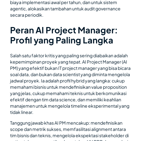
biaya implementasi awal per tahun, dan untuk sistem
agentic, alokasikan tambahan untuk audit governance
secara periodik.
Peran AI Project Manager:
Profil yang Paling Langka
Salah satu faktor kritis yang paling sering diabaikan adalah
kepemimpinan proyek yang tepat. AI Project Manager (AI
PM) yang efektif bukan IT project manager yang bisa bicara
soal data, dan bukan data scientist yang diminta mengelola
jadwal proyek. Ia adalah profil hybrid yang langka: cukup
memahami bisnis untuk mendefinisikan value proposition
yang jelas, cukup memahami teknis untuk berkomunikasi
efektif dengan tim data science, dan memiliki keahlian
manajemen untuk mengelola timeline eksperimental yang
tidak linear.
Tanggung jawab khas AI PM mencakup: mendefinisikan
scope dan metrik sukses, memfasilitasi alignment antara
tim bisnis dan teknis, mengelola ekspektasi stakeholder di