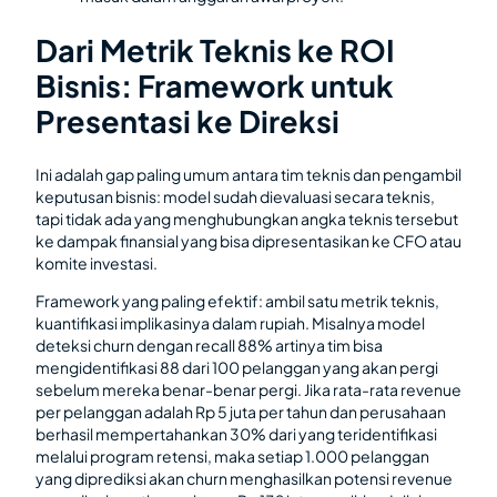
Dari Metrik Teknis ke ROI
Bisnis: Framework untuk
Presentasi ke Direksi
Ini adalah gap paling umum antara tim teknis dan pengambil
keputusan bisnis: model sudah dievaluasi secara teknis,
tapi tidak ada yang menghubungkan angka teknis tersebut
ke dampak finansial yang bisa dipresentasikan ke CFO atau
komite investasi.
Framework yang paling efektif: ambil satu metrik teknis,
kuantifikasi implikasinya dalam rupiah. Misalnya model
deteksi churn dengan recall 88% artinya tim bisa
mengidentifikasi 88 dari 100 pelanggan yang akan pergi
sebelum mereka benar-benar pergi. Jika rata-rata revenue
per pelanggan adalah Rp 5 juta per tahun dan perusahaan
berhasil mempertahankan 30% dari yang teridentifikasi
melalui program retensi, maka setiap 1.000 pelanggan
yang diprediksi akan churn menghasilkan potensi revenue