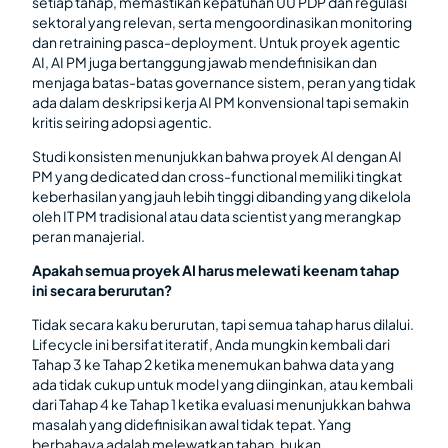
setiap tahap, memastikan kepatuhan UU PDP dan regulasi
sektoral yang relevan, serta mengoordinasikan monitoring
dan retraining pasca-deployment. Untuk proyek agentic
AI, AI PM juga bertanggung jawab mendefinisikan dan
menjaga batas-batas governance sistem, peran yang tidak
ada dalam deskripsi kerja AI PM konvensional tapi semakin
kritis seiring adopsi agentic.
Studi konsisten menunjukkan bahwa proyek AI dengan AI
PM yang dedicated dan cross-functional memiliki tingkat
keberhasilan yang jauh lebih tinggi dibanding yang dikelola
oleh IT PM tradisional atau data scientist yang merangkap
peran manajerial.
Apakah semua proyek AI harus melewati keenam tahap
ini secara berurutan?
Tidak secara kaku berurutan, tapi semua tahap harus dilalui.
Lifecycle ini bersifat iteratif, Anda mungkin kembali dari
Tahap 3 ke Tahap 2 ketika menemukan bahwa data yang
ada tidak cukup untuk model yang diinginkan, atau kembali
dari Tahap 4 ke Tahap 1 ketika evaluasi menunjukkan bahwa
masalah yang didefinisikan awal tidak tepat. Yang
berbahaya adalah melewatkan tahap, bukan