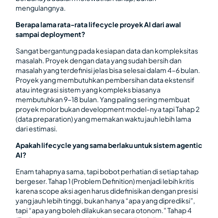
mengulangnya.
Berapa lama rata-rata lifecycle proyek AI dari awal
sampai deployment?
Sangat bergantung pada kesiapan data dan kompleksitas
masalah. Proyek dengan data yang sudah bersih dan
masalah yang terdefinisi jelas bisa selesai dalam 4–6 bulan.
Proyek yang membutuhkan pembersihan data ekstensif
atau integrasi sistem yang kompleks biasanya
membutuhkan 9–18 bulan. Yang paling sering membuat
proyek molor bukan development model-nya tapi Tahap 2
(data preparation) yang memakan waktu jauh lebih lama
dari estimasi.
Apakah lifecycle yang sama berlaku untuk sistem agentic
AI?
Enam tahapnya sama, tapi bobot perhatian di setiap tahap
bergeser. Tahap 1 (Problem Definition) menjadi lebih kritis
karena scope aksi agen harus didefinisikan dengan presisi
yang jauh lebih tinggi, bukan hanya “apa yang diprediksi”,
tapi “apa yang boleh dilakukan secara otonom.” Tahap 4