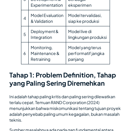
Experimentation
eksperimen
Model Evaluation
Model tervalidasi,
4
& Validation
siap ke produksi
Deployment &
Model live di
5
Integration
lingkungan produksi
Monitoring,
Model yang terus
6
Maintenance &
performatif jangka
Retraining
panjang
Tahap 1: Problem Definition, Tahap
yang Paling Sering Diremehkan
Ini adalah tahap paling kritis dan paling sering dilewatkan
terlalu cepat. Temuan RAND Corporation (2024)
menunjukkan bahwa miskomunikasi tentang tujuan proyek
adalah penyebab paling umum kegagalan, bukan masalah
teknis.
Sumber masalahnya ada pada gap fundamental antara