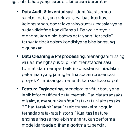
Tiga sub-tahap yang harus dilalui secara berurutan:
Data Audit & Inventarisasi
, identifikasi semua
sumber data yang relevan, evaluasi kualitas,
kelengkapan, dan relevansinya untuk masalah yang
sudah didefinisikan di Tahap 1. Banyak proyek
menemukan di sini bahwa data yang “tersedia”
ternyata tidak dalam kondisi yang bisa langsung
digunakan.
Data Cleaning & Preprocessing
, menangani missing
values, menghapus duplikat, menstandarisasi
format, dan memperbaiki inkonsistensi. Ini adalah
pekerjaan yang jarang terlihat dalam presentasi
proyek AI tapi sangat menentukan kualitas output.
Feature Engineering
, menciptakan fitur baru yang
lebih informatif dari data mentah. Dari data transaksi,
misalnya, menurunkan fitur “rata-rata nilai transaksi
30 hari terakhir” atau “rasio transaksi minggu ini
terhadap rata-rata historis.” Kualitas feature
engineering sering lebih menentukan performa
model daripada pilihan algoritma itu sendiri.