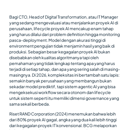
Bagi CTO, Head of Digital Transformation, atau IT Manager
yang sedang mengevaluasi atau menjalankan proyek AI di
perusahaan, lifecycle proyek AI mencakup enam tahap
yang harus dilalui dari problem definition hingga monitoring
pasca-deployment. Model dengan akurasi tinggi di
environment pengujian tidak menjamin hasil yang baik di
produksi. Sebagian besar kegagalan proyek AI bukan
disebabkan oleh kualitas algoritmanya tapi oleh
pemahaman yang tidak lengkap tentang apa yang harus
terjadi di setiap tahap, dan apa yang sering salah di masing-
masingnya. Di 2026, kompleksitas ini bertambah satu lapis:
semakin banyak perusahaan yang membangun bukan
sekadar model prediktif, tapi sistem agentic AI yang bisa
mengeksekusi workflow secara otonom dan lifecycle
untuk sistem seperti itu memiliki dimensi governance yang
sama sekali berbeda.
Riset RAND Corporation (2024) menemukan bahwa lebih
dari 80% proyek AI gagal, angka yang dua kali lebih tinggi
dari kegagalan proyek IT konvensional. BCG melaporkan