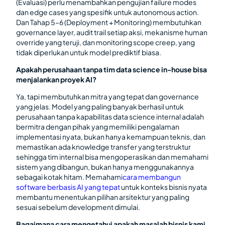
(Evaluasi) perlu menambahkan pengujian failure modes
dan edge cases yang spesifik untuk autonomous action.
Dan Tahap 5–6 (Deployment + Monitoring) membutuhkan
governance layer, audit trail setiap aksi, mekanisme human
override yang teruji, dan monitoring scope creep, yang
tidak diperlukan untuk model prediktif biasa.
Apakah perusahaan tanpa tim data science in-house bisa
menjalankan proyek AI?
Ya, tapi membutuhkan mitra yang tepat dan governance
yang jelas. Model yang paling banyak berhasil untuk
perusahaan tanpa kapabilitas data science internal adalah
bermitra dengan pihak yang memiliki pengalaman
implementasi nyata, bukan hanya kemampuan teknis, dan
memastikan ada knowledge transfer yang terstruktur
sehingga tim internal bisa mengoperasikan dan memahami
sistem yang dibangun, bukan hanya menggunakannya
sebagai kotak hitam. Memahami
cara membangun
software berbasis AI yang tepat
untuk konteks bisnis nyata
membantu menentukan pilihan arsitektur yang paling
sesuai sebelum development dimulai.
Bagaimana cara mengetahui apakah masalah bisnis kami