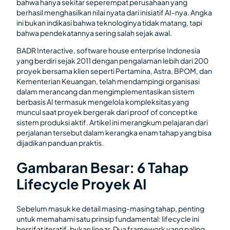
bahwa hanya sekitar seperempat perusahaan yang
berhasil menghasilkan nilai nyata dari inisiatif AI-nya. Angka
ini bukan indikasi bahwa teknologinya tidak matang, tapi
bahwa pendekatannya sering salah sejak awal.
BADR Interactive, software house enterprise Indonesia
yang berdiri sejak 2011 dengan pengalaman lebih dari 200
proyek bersama klien seperti Pertamina, Astra, BPOM, dan
Kementerian Keuangan, telah mendampingi organisasi
dalam merancang dan mengimplementasikan sistem
berbasis AI termasuk mengelola kompleksitas yang
muncul saat proyek bergerak dari proof of concept ke
sistem produksi aktif. Artikel ini merangkum pelajaran dari
perjalanan tersebut dalam kerangka enam tahap yang bisa
dijadikan panduan praktis.
Gambaran Besar: 6 Tahap
Lifecycle Proyek AI
Sebelum masuk ke detail masing-masing tahap, penting
untuk memahami satu prinsip fundamental: lifecycle ini
bersifat iteratif, bukan linear. Dua framework yang paling