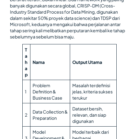
banyak digunakan secara global, CRISP-DM (Cross-
Industry Standard Process for Data Mining, digunakan
dalam sekitar 50% proyek data science) dan TDSP dari
Microsoft, keduanya mengakui bahwa perjalanan antar
tahap sering kali melibatkan perputaran kembali ke tahap
sebelumnya sebelum bisa maju.
T
a
h
Nama
Output Utama
a
p
Problem
Masalah terdefinisi
1
Definition &
jelas, kriteria sukses
Business Case
terukur
Dataset bersih,
Data Collection &
2
relevan, dan siap
Preparation
digunakan
Model
Model terbaik dari
3
Development &
berbagai