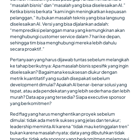
“masalah bisnis” dan “masalah yang bisa diselesaikan AI.”
Ketika bisnis berkata “kami ingin meningkatkan kepuasan
pelanggan,” itu bukan masalah teknis yang bisa langsung
diselesaikan AI. Versi yang bisa dijalankan adalah:
“memprediksi pelanggan mana yang kemungkinan akan
menghubungi customer service dalam 7 hari ke depan,
sehingga tim bisa menghubungi mereka lebih dahulu
secara proaktif.”
Pertanyaan yang harus dijawab tuntas sebelum melangkah
ke tahap berikutnya: Apa masalah bisnis spesifik yang ingin
diselesaikan? Bagaimana kesuksesan diukur dengan
metrik kuantitatif yang sudah disepakati sebelum
development dimulai? Apakah AI benar-benar solusi yang
tepat, atau ada pendekatan yang lebih sederhana dan lebih
murah? Data apa yang tersedia? Siapa executive sponsor
yang berkomitmen?
Red flag yang harus menghentikan proyek sebelum
dimulai: tidak ada metrik sukses yang jelas dan terukur;
leadership meminta AI karena “tidak mau ketinggalan tren”
bukan karena masalah nyata; data yang dibutuhkan tidak
tersedia; tidak ada sponsor yang berkomitmen melampaui