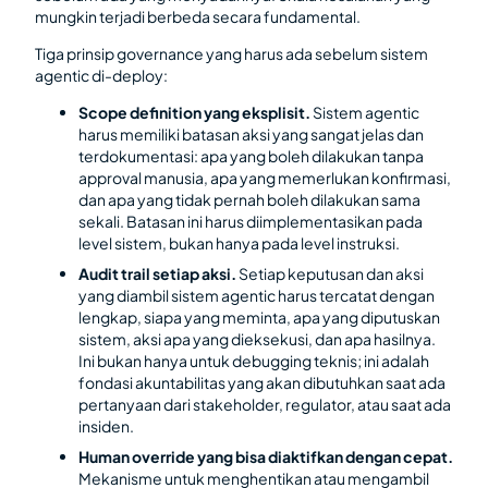
mungkin terjadi berbeda secara fundamental.
Tiga prinsip governance yang harus ada sebelum sistem
agentic di-deploy:
Scope definition yang eksplisit.
Sistem agentic
harus memiliki batasan aksi yang sangat jelas dan
terdokumentasi: apa yang boleh dilakukan tanpa
approval manusia, apa yang memerlukan konfirmasi,
dan apa yang tidak pernah boleh dilakukan sama
sekali. Batasan ini harus diimplementasikan pada
level sistem, bukan hanya pada level instruksi.
Audit trail setiap aksi.
Setiap keputusan dan aksi
yang diambil sistem agentic harus tercatat dengan
lengkap, siapa yang meminta, apa yang diputuskan
sistem, aksi apa yang dieksekusi, dan apa hasilnya.
Ini bukan hanya untuk debugging teknis; ini adalah
fondasi akuntabilitas yang akan dibutuhkan saat ada
pertanyaan dari stakeholder, regulator, atau saat ada
insiden.
Human override yang bisa diaktifkan dengan cepat.
Mekanisme untuk menghentikan atau mengambil