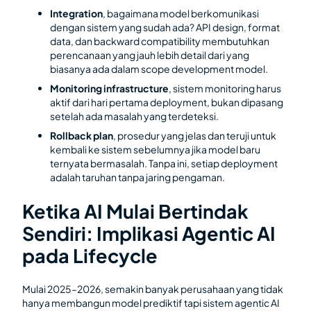
Integration
, bagaimana model berkomunikasi
dengan sistem yang sudah ada? API design, format
data, dan backward compatibility membutuhkan
perencanaan yang jauh lebih detail dari yang
biasanya ada dalam scope development model.
Monitoring infrastructure
, sistem monitoring harus
aktif dari hari pertama deployment, bukan dipasang
setelah ada masalah yang terdeteksi.
Rollback plan
, prosedur yang jelas dan teruji untuk
kembali ke sistem sebelumnya jika model baru
ternyata bermasalah. Tanpa ini, setiap deployment
adalah taruhan tanpa jaring pengaman.
Ketika AI Mulai Bertindak
Sendiri: Implikasi Agentic AI
pada Lifecycle
Mulai 2025–2026, semakin banyak perusahaan yang tidak
hanya membangun model prediktif tapi sistem agentic AI