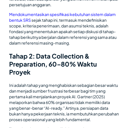
persetujuan anggaran.
Mendokumentasikan spesifikasi kebutuhan sistem dalam
bentuk SRS
sejak tahap ini, termasuk mendefinisikan
scope, kriteria penerimaan, dan asumsi teknis, adalah
fondasi yang menentukan apakah setiap diskusi di tahap-
tahap berikutnya berjalan dalam referensi yang sama atau
dalam referensi masing-masing.
Tahap 2: Data Collection &
Preparation, 60–80% Waktu
Proyek
Ini adalah tahap yang menghabiskan sebagian besar waktu
dan menjadi sumber frustrasi terbesar bagi tim yang
pertama kali menjalankan proyek AI. Gartner (2025)
melaporkan bahwa 60% organisasi tidak memiliki data
yang benar-benar “AI-ready.” Artinya, persiapan data
bukan hanya pekerjaan teknis, ia membutuhkan perubahan
proses operasional yang lebih fundamental.