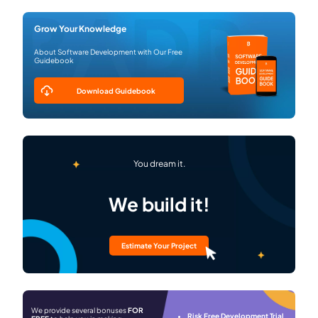
Grow Your Knowledge
About Software Development with Our Free
Guidebook
Download Guidebook
You dream it.
We build it!
Estimate Your Project
We provide several bonuses
FOR
Risk Free Development Trial