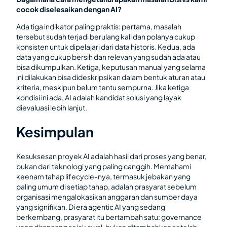
cocok diselesaikan dengan AI?
Ada tiga indikator paling praktis: pertama, masalah
tersebut sudah terjadi berulang kali dan polanya cukup
konsisten untuk dipelajari dari data historis. Kedua, ada
data yang cukup bersih dan relevan yang sudah ada atau
bisa dikumpulkan. Ketiga, keputusan manual yang selama
ini dilakukan bisa dideskripsikan dalam bentuk aturan atau
kriteria, meskipun belum tentu sempurna. Jika ketiga
kondisi ini ada, AI adalah kandidat solusi yang layak
dievaluasi lebih lanjut.
Kesimpulan
Kesuksesan proyek AI adalah hasil dari proses yang benar,
bukan dari teknologi yang paling canggih. Memahami
keenam tahap lifecycle-nya, termasuk jebakan yang
paling umum di setiap tahap, adalah prasyarat sebelum
organisasi mengalokasikan anggaran dan sumber daya
yang signifikan. Di era agentic AI yang sedang
berkembang, prasyarat itu bertambah satu: governance