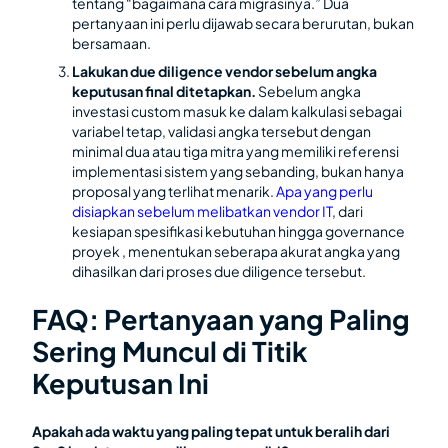
tentang “bagaimana cara migrasinya.” Dua
pertanyaan ini perlu dijawab secara berurutan, bukan
bersamaan.
Lakukan due diligence vendor sebelum angka
keputusan final ditetapkan.
Sebelum angka
investasi custom masuk ke dalam kalkulasi sebagai
variabel tetap, validasi angka tersebut dengan
minimal dua atau tiga mitra yang memiliki referensi
implementasi sistem yang sebanding, bukan hanya
proposal yang terlihat menarik.
Apa yang perlu
disiapkan sebelum melibatkan vendor IT
, dari
kesiapan spesifikasi kebutuhan hingga governance
proyek , menentukan seberapa akurat angka yang
dihasilkan dari proses due diligence tersebut.
FAQ: Pertanyaan yang Paling
Sering Muncul di Titik
Keputusan Ini
Apakah ada waktu yang paling tepat untuk beralih dari