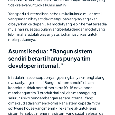
tidak relevan untuk kalkulasi saat ini.
Yang perlu diinternalisasi sebelum kalkulasi dimulai: total
yang sudah dibayar tidak mengubah angka yang akan
dibayarkan ke depan. Jika model yang lebih hemat tersedia
mulai hari ini, setiap bulan yang berlalu dengan model yang
lebih mahal adalah biaya nyata , bukan justifikasi untuk
melanjutkannya.
Asumsi kedua: “Bangun sistem
sendiri berarti harus punya tim
developer internal.”
Ini adalah misconception yang paling banyak menghalangi
evaluasi yang serius. “Bangun sistem sendiri” dalam
konteks ini tidak berarti merekrut 10–15 developer,
membangun tim IT produk dari nol, dan menanggung
seluruh risiko pengembangan secara internal. Yang
dimaksud adalah: mengkomisikan sistem kepada mitra
software house yang memiliki rekam jejak untuk jenis
sistem tersebut, menerima sistem yang sudah selesai, dan