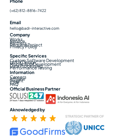
Phone
(+62) 812-8816-7422
Email
hello@badr-interactive.com
Company
Works
Service
Partners
Request Project
Privacy Policy
Specific Services
Custom Software Development
UI/UX Design
Mobile App Development
Data Processing
Performance Testing
Information
Careers
Affiliate
Insight
CSR
FAQ
Official Business Partner
Aknowledged by