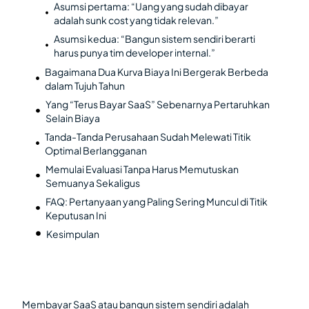
Asumsi pertama: “Uang yang sudah dibayar
adalah sunk cost yang tidak relevan.”
Asumsi kedua: “Bangun sistem sendiri berarti
harus punya tim developer internal.”
Bagaimana Dua Kurva Biaya Ini Bergerak Berbeda
dalam Tujuh Tahun
Yang “Terus Bayar SaaS” Sebenarnya Pertaruhkan
Selain Biaya
Tanda-Tanda Perusahaan Sudah Melewati Titik
Optimal Berlangganan
Memulai Evaluasi Tanpa Harus Memutuskan
Semuanya Sekaligus
FAQ: Pertanyaan yang Paling Sering Muncul di Titik
Keputusan Ini
Kesimpulan
Membayar SaaS atau bangun sistem sendiri adalah