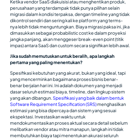
Ketika vendor SaaS diakuisisi atau menghentikan produk,
perusahaan yang terdampak tidak punya pilihan selain
migrasi dalam kondisi terpaksa, dengan timeline yang tidak
dikontrol sendiri dan sering kali ke platform yang terms-
nya lebih tidak menguntungkan. Biaya migrasi paksa ini, jika
dimasukkan sebagai probabilistic cost ke dalam proyeksi
jangka panjang, akan menggeser break-even point (titik
impas) antara SaaS dan custom secara signifikan lebih awal.
Jika sudah memutuskan untuk beralih, apa langkah
pertama yang paling menentukan?
Spesifikasi kebutuhan yang akurat, bukan yang ideal, tapi
yang mencerminkan bagaimana proses bisnis benar-
benar berjalan hari ini. Ini adalah dokumen yang menjadi
dasar seluruh estimasi biaya, timeline, dan lingkup sistem
yang akan dibangun.
Spesifikasi yang baik dalam bentuk
Software Requirement Specification (SRS)
menghasilkan
estimasi yang bisa dipercaya dan sistem yang sesuai
ekspektasi. Investasikan waktu untuk
mendokumentasikan proses aktual secara detail sebelum
melibatkan vendor atau mitra manapun, langkah ini tidak
membutuhkan biaya tapi menentukan akurasi seluruh