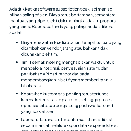
Ada titik ketika software subscription tidak lagi menjadi
pilihan paling efisien. Biaya terus bertambah, sementara
manfaat yang diperoleh tidak meningkat dalam proporsi
yang sama. Beberapa tanda yang paling mudah dikenali
adalah:
Biaya renewal naik setiap tahun, tetapi fitur baru yang
ditambahkan vendor jarang atau bahkan tidak
digunakan oleh tim.
Tim IT semakin sering menghabiskan waktu untuk
mengelola integrasi, penyesuaian sistem, dan
perubahan API dari vendor daripada
mengembangkan inisiatif yang memberikan nilai
bisnis baru.
Kebutuhan kustomisasi penting terus tertunda
karena keterbatasan platform, sehingga proses
operasional tetap bergantung pada workaround
yang tidak efisien.
Laporan atau analisis tertentu masih harus dibuat
secara manual melalui ekspor data ke spreadsheet
atau aplikasi lain karena sistem tidak mampu