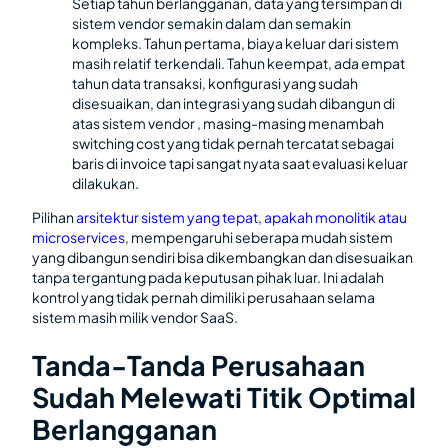
Setiap tahun berlangganan, data yang tersimpan di
sistem vendor semakin dalam dan semakin
kompleks. Tahun pertama, biaya keluar dari sistem
masih relatif terkendali. Tahun keempat, ada empat
tahun data transaksi, konfigurasi yang sudah
disesuaikan, dan integrasi yang sudah dibangun di
atas sistem vendor , masing-masing menambah
switching cost yang tidak pernah tercatat sebagai
baris di invoice tapi sangat nyata saat evaluasi keluar
dilakukan.
Pilihan
arsitektur sistem yang tepat, apakah monolitik atau
microservices
, mempengaruhi seberapa mudah sistem
yang dibangun sendiri bisa dikembangkan dan disesuaikan
tanpa tergantung pada keputusan pihak luar. Ini adalah
kontrol yang tidak pernah dimiliki perusahaan selama
sistem masih milik vendor SaaS.
Tanda-Tanda Perusahaan
Sudah Melewati Titik Optimal
Berlangganan