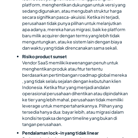
platform, menghentikan dukungan untuk versi yang
sedang digunakan, atau mengubah struktur harga
secara signifikan pasca-akuisisi. Ketika ini terjadi,
perusahaan tidak punya pilihan untuk melanjutkan
apa adanya, mereka harus migrasi, baik ke platform
baru milik acquirer dengan terms yang lebih tidak
menguntungkan, atau ke sistem lain dengan biaya
dan waktu yang tidak direncanakan sama sekali.
Risiko product sunset
Vendor SaaS memiliki kewenangan penuh untuk
menghentikan produk atau fitur tertentu
berdasarkan pertimbangan roadmap global mereka
, yang tidak selalu sejalan dengan kebutuhan klien
Indonesia. Ketika fitur yang menjadi andalan
operasional perusahaan dihentikan atau dipindahkan
ke tier yang lebih mahal, perusahaan tidak memiliki
leverage untuk mempertahankannya. Pilihan yang
tersedia hanya dua: bayar lebih, atau migrasi dalam
kondisi terpaksa dengan timeline yang bukan di
tangan perusahaan.
Pendalaman lock-in yang tidak linear