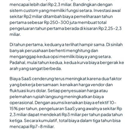
mencapai lebih dari Rp 2,3 miliar. Bandingkan dengan
sistem custom yang memiliki fungsi setara. Investasi awal
sekitar Rp2 miliar ditambah biaya pemeliharaan tahun
pertama sebesar Rp 250–300 juta membuat total
pengeluaran tahun pertama berada di kisaran Rp 2,25–2,3
miliar.
Di tahun pertama, keduanya terlihat hampir sama. Di sinilah
banyak perusahaan berhenti menghitung dan
menganggap kedua opsi memiliki biaya yang setara.
Padahal, mulai tahun kedua, kedua kurva biaya bergerak ke
arah yang sangat berbeda.
Biaya SaaS cenderung terus meningkat karena dua faktor
yang bekerja bersamaan: kenaikan harga vendor dan
fluktuasi kurs dolar. Setiap penyesuaian harga atau
pelemahan rupiah langsung meningkatkan biaya
operasional. Dengan asumsi kenaikan biaya efektif 10–
15% per tahun, pengeluaran SaaS yang awalnya sekitar Rp
2,3 miliar dapat mendekati Rp3 miliar per tahun pada tahun
ketiga. Secara kumulatif, total biaya dalam tiga tahun bisa
mencapai Rp7–8 miliar.