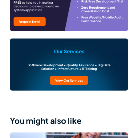
Risk Free Development Trial
FREE
to help you in making
decisions to develop your own
Zero Requirement and
system/application.
Consultation Cost
Free Website/Mobile Audit
Performance
Request Now!
Our Services
Software Development • Quality Assurance • Big Data
Solution • Infrastructure • IT Training
View Our Services
You might also like