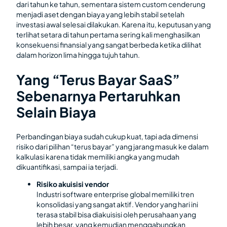
dari tahun ke tahun, sementara sistem custom cenderung
menjadi aset dengan biaya yang lebih stabil setelah
investasi awal selesai dilakukan. Karena itu, keputusan yang
terlihat setara di tahun pertama sering kali menghasilkan
konsekuensi finansial yang sangat berbeda ketika dilihat
dalam horizon lima hingga tujuh tahun.
Yang “Terus Bayar SaaS”
Sebenarnya Pertaruhkan
Selain Biaya
Perbandingan biaya sudah cukup kuat, tapi ada dimensi
risiko dari pilihan “terus bayar” yang jarang masuk ke dalam
kalkulasi karena tidak memiliki angka yang mudah
dikuantifikasi, sampai ia terjadi.
Risiko akuisisi vendor
Industri software enterprise global memiliki tren
konsolidasi yang sangat aktif. Vendor yang hari ini
terasa stabil bisa diakuisisi oleh perusahaan yang
lebih besar, yang kemudian menggabungkan