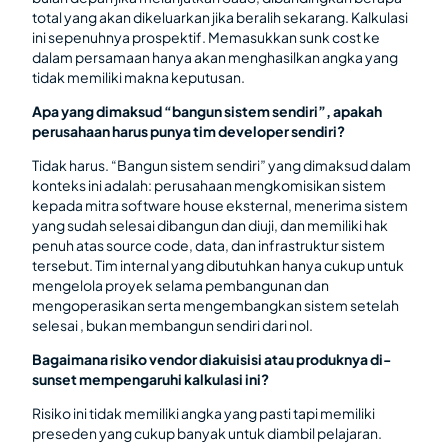
total yang akan dikeluarkan jika beralih sekarang. Kalkulasi
ini sepenuhnya prospektif. Memasukkan sunk cost ke
dalam persamaan hanya akan menghasilkan angka yang
tidak memiliki makna keputusan.
Apa yang dimaksud “bangun sistem sendiri”, apakah
perusahaan harus punya tim developer sendiri?
Tidak harus. “Bangun sistem sendiri” yang dimaksud dalam
konteks ini adalah: perusahaan mengkomisikan sistem
kepada mitra software house eksternal, menerima sistem
yang sudah selesai dibangun dan diuji, dan memiliki hak
penuh atas source code, data, dan infrastruktur sistem
tersebut. Tim internal yang dibutuhkan hanya cukup untuk
mengelola proyek selama pembangunan dan
mengoperasikan serta mengembangkan sistem setelah
selesai , bukan membangun sendiri dari nol.
Bagaimana risiko vendor diakuisisi atau produknya di-
sunset mempengaruhi kalkulasi ini?
Risiko ini tidak memiliki angka yang pasti tapi memiliki
preseden yang cukup banyak untuk diambil pelajaran.