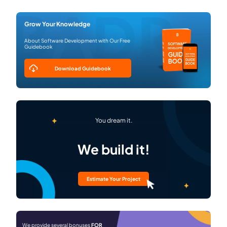
Grow Your Knowledge
About Software Development with Our Free
Guidebook
Download Guidebook
You dream it.
We build it!
Estimate Your Project
We provide several bonuses
FOR