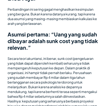
Perbandingan ini sering gagal menghasilkan kesimpulan
yang berguna. Bukan karena datanya kurang, tapi karena
dua asumsi yang masing-masing membiaskan kalkulasi ke
arah yang berlawanan.
Asumsi pertama: “Uang yang sudah
dibayar adalah sunk cost yang tidak
relevan.”
Secara teori akuntansi, ini benar, sunk cost (pengeluaran
yang tidak dapat diperoleh kembali) seharusnya tidak
mempengaruhi keputusan ke depan. Dalam praktik di
organisasi, ini hampir tidak pernah berlaku. Perusahaan
yang sudah membayar Rp 4 miliar dalam tiga tahun
berlangganan secara psikologis terdorong untuk
melanjutkan. Bukan karena analisis ke depannya
mendukung, tapi karena berhenti terasa seperti mengakui
bahwa Rp 4 miliar sebelumnya salah diinvestasikan.
Hasilnya: keputusan yang seharusnya berbasis proyeksi
biaya ke depan malah terdistorsi oleh biaya masa lalu yang