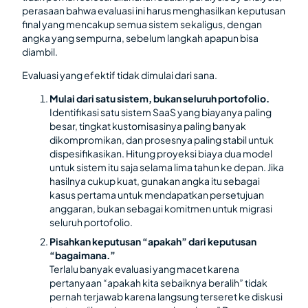
perasaan bahwa evaluasi ini harus menghasilkan keputusan
final yang mencakup semua sistem sekaligus, dengan
angka yang sempurna, sebelum langkah apapun bisa
diambil.
Evaluasi yang efektif tidak dimulai dari sana.
Mulai dari satu sistem, bukan seluruh portofolio.
Identifikasi satu sistem SaaS yang biayanya paling
besar, tingkat kustomisasinya paling banyak
dikompromikan, dan prosesnya paling stabil untuk
dispesifikasikan. Hitung proyeksi biaya dua model
untuk sistem itu saja selama lima tahun ke depan. Jika
hasilnya cukup kuat, gunakan angka itu sebagai
kasus pertama untuk mendapatkan persetujuan
anggaran, bukan sebagai komitmen untuk migrasi
seluruh portofolio.
Pisahkan keputusan “apakah” dari keputusan
“bagaimana.”
Terlalu banyak evaluasi yang macet karena
pertanyaan “apakah kita sebaiknya beralih” tidak
pernah terjawab karena langsung terseret ke diskusi