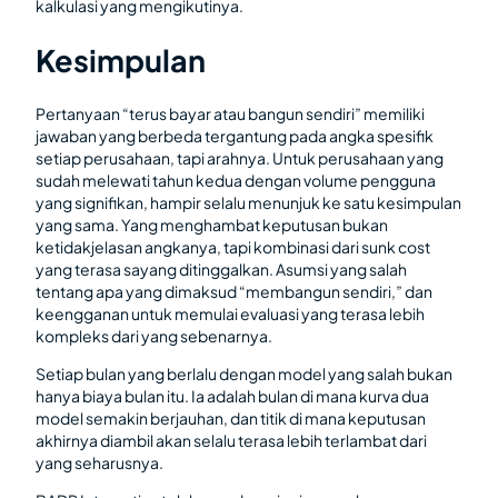
kalkulasi yang mengikutinya.
Kesimpulan
Pertanyaan “terus bayar atau bangun sendiri” memiliki
jawaban yang berbeda tergantung pada angka spesifik
setiap perusahaan, tapi arahnya. Untuk perusahaan yang
sudah melewati tahun kedua dengan volume pengguna
yang signifikan, hampir selalu menunjuk ke satu kesimpulan
yang sama. Yang menghambat keputusan bukan
ketidakjelasan angkanya, tapi kombinasi dari sunk cost
yang terasa sayang ditinggalkan. Asumsi yang salah
tentang apa yang dimaksud “membangun sendiri,” dan
keengganan untuk memulai evaluasi yang terasa lebih
kompleks dari yang sebenarnya.
Setiap bulan yang berlalu dengan model yang salah bukan
hanya biaya bulan itu. Ia adalah bulan di mana kurva dua
model semakin berjauhan, dan titik di mana keputusan
akhirnya diambil akan selalu terasa lebih terlambat dari
yang seharusnya.