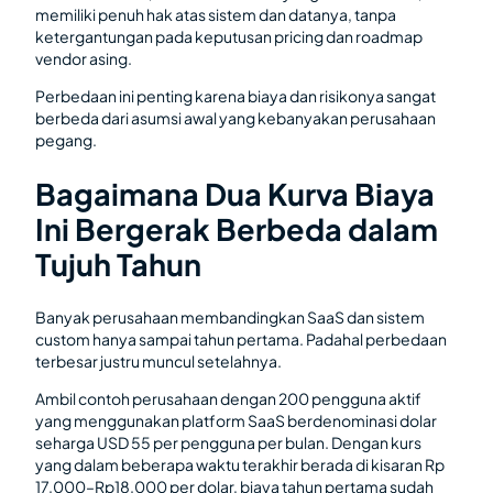
memiliki penuh hak atas sistem dan datanya, tanpa
ketergantungan pada keputusan pricing dan roadmap
vendor asing.
Perbedaan ini penting karena biaya dan risikonya sangat
berbeda dari asumsi awal yang kebanyakan perusahaan
pegang.
Bagaimana Dua Kurva Biaya
Ini Bergerak Berbeda dalam
Tujuh Tahun
Banyak perusahaan membandingkan SaaS dan sistem
custom hanya sampai tahun pertama. Padahal perbedaan
terbesar justru muncul setelahnya.
Ambil contoh perusahaan dengan 200 pengguna aktif
yang menggunakan platform SaaS berdenominasi dolar
seharga USD 55 per pengguna per bulan. Dengan kurs
yang dalam beberapa waktu terakhir berada di kisaran Rp
17.000–Rp18.000 per dolar, biaya tahun pertama sudah