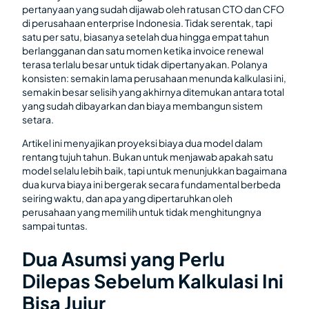
pertanyaan yang sudah dijawab oleh ratusan CTO dan CFO
di perusahaan enterprise Indonesia. Tidak serentak, tapi
satu per satu, biasanya setelah dua hingga empat tahun
berlangganan dan satu momen ketika invoice renewal
terasa terlalu besar untuk tidak dipertanyakan. Polanya
konsisten: semakin lama perusahaan menunda kalkulasi ini,
semakin besar selisih yang akhirnya ditemukan antara total
yang sudah dibayarkan dan biaya membangun sistem
setara.
Artikel ini menyajikan proyeksi biaya dua model dalam
rentang tujuh tahun. Bukan untuk menjawab apakah satu
model selalu lebih baik, tapi untuk menunjukkan bagaimana
dua kurva biaya ini bergerak secara fundamental berbeda
seiring waktu, dan apa yang dipertaruhkan oleh
perusahaan yang memilih untuk tidak menghitungnya
sampai tuntas.
Dua Asumsi yang Perlu
Dilepas Sebelum Kalkulasi Ini
Bisa Jujur