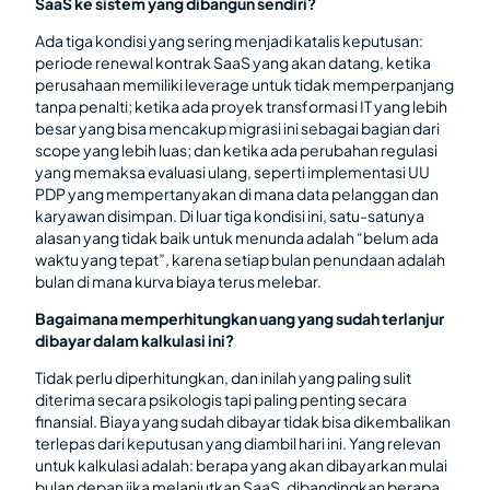
SaaS ke sistem yang dibangun sendiri?
Ada tiga kondisi yang sering menjadi katalis keputusan:
periode renewal kontrak SaaS yang akan datang, ketika
perusahaan memiliki leverage untuk tidak memperpanjang
tanpa penalti; ketika ada proyek transformasi IT yang lebih
besar yang bisa mencakup migrasi ini sebagai bagian dari
scope yang lebih luas; dan ketika ada perubahan regulasi
yang memaksa evaluasi ulang, seperti implementasi UU
PDP yang mempertanyakan di mana data pelanggan dan
karyawan disimpan. Di luar tiga kondisi ini, satu-satunya
alasan yang tidak baik untuk menunda adalah “belum ada
waktu yang tepat”, karena setiap bulan penundaan adalah
bulan di mana kurva biaya terus melebar.
Bagaimana memperhitungkan uang yang sudah terlanjur
dibayar dalam kalkulasi ini?
Tidak perlu diperhitungkan, dan inilah yang paling sulit
diterima secara psikologis tapi paling penting secara
finansial. Biaya yang sudah dibayar tidak bisa dikembalikan
terlepas dari keputusan yang diambil hari ini. Yang relevan
untuk kalkulasi adalah: berapa yang akan dibayarkan mulai
bulan depan jika melanjutkan SaaS, dibandingkan berapa