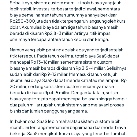
Sebaliknya, sistem custom memiliki pola biaya yang jauh
lebih stabil. Investasi terbesar terjadi di awal, sementara
biaya pemeliharaan tahunan umumnya hanya berkisar
Rp250–300 juta dan tidak terpengaruh langsung oleh kurs
dolar. Akumulasi biaya dalam tiga tahun biasanya masih
berada di kisaran Rp2,8–3 miliar. Artinya, titik impas
umumnya tercapai antara tahun kedua dan ketiga.
Namun yang lebih penting adalah apa yang terjadi setelah
titik tersebut. Pada tahun kelima, total biaya SaaS dapat
mencapai Rp 13–16 miliar, sementara sistem custom
biasanya masih berada di kisaran Rp 3,5–4 miliar. Selisihnya
sudah lebih dari Rp 9–12 miliar. Memasuki tahun ketujuh,
akumulasi biaya SaaS dapat mendekati atau melampaui Rp
20 miliar, sedangkan sistem custom umumnya masih
berada di kisaran Rp 4–5 miliar. Dengan kata lain, selisih
biaya yang tercipta dapat mencapai belasan hingga hampir
dua puluh miliar rupiah untuk sistem yang melayani proses
bisnis dan jumlah pengguna yang sama.
Ini bukan soal SaaS lebih mahal atau sistem custom lebih
murah. Ini tentang memahami bagaimana dua model biaya
bekerja. SaaS mengikuti kurva biaya yang terus bertumbuh