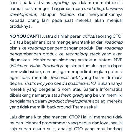
focus pada aktivitas
ngoding
-nya dalam memulai bisnis
namun tidak mengerti bagaimana cara
marketing, business
development
, ataupun
finance,
dan menyerahkannya
kepada orang lain pada saat mereka akan menjual
produknya.
NO YOU CAN’T!
Justru disinilah peran
critical
seorang CTO.
Dia tau bagaimana cara mengejawantahkan dari
roadmap
bisnis ke
roadmap
pengembangan produk. Dari
roadmap
pengembangan produk ke
technology stack
yang akan
digunakan. Menimbang-nimbang arsitektur sistem MVP
(
Minimum Viable Product
) yang simpel untuk segera dapat
memvalidasi ide, namun juga mempertimbangkan potensi
agar tidak memiliki
technical debt
yang besar di masa
depan.
That’s why you need a qualified-CTO
! Bukan hanya
mereka yang bergelar S.Kom atau Sarjana Informatika
dibelakang namanya atau
fresh grad
yang belum memiliki
pengalaman dalam
product development
apalagi mereka
yang tidak memiliki background IT sama sekali.
Lalu dimana kita bisa mencari CTO? Hal ini memang tidak
mudah. Mencari programmer yang bagus dan loyal hari ini
saja sudah cukup sulit, apalagi CTO yang mau berbagi