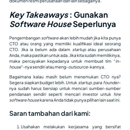
dokumen resmi perusahaan dan lain sebagainya.
Key Takeaways
: Gunakan
Software House
Seperlunya
Pengembangan
software
akan lebih mudah jika kita punya
CTO atau orang yang memiliki kualifikasi ideal seorang
CTO. Jika ia belum ada dalam
startup
atau perusahaan
Anda, maka pastikan untuk ada. Jika kita sudah memilikinya,
maka percayakan kepadanya untuk membuat tim “
in-
house
”-nya sendiri atau meng-
outsource
-kannya.
Bagaimana kalau masih belum menemukan CTO nya?
Segera siapkan budget lebih. Untuk
startup
, para
founder
-
nya sudah harus bersiap untuk mencari sumber-sumber
pendanaan sendiri seperti mencari investor untuk
hire
software house
karena Anda tidak punya pilihan lain saat ini.
Saran tambahan dari kami:
Usahakan melakukan kerjasama yang bersifat