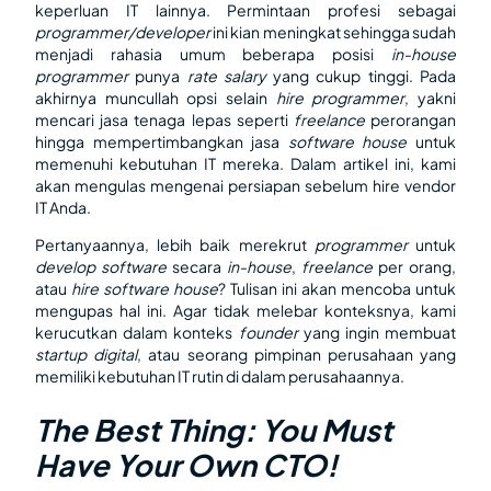
keperluan IT lainnya. Permintaan profesi sebagai
programmer/developer
ini kian meningkat sehingga sudah
menjadi rahasia umum beberapa posisi
in-house
programmer
punya
rate salary
yang cukup tinggi. Pada
akhirnya muncullah opsi selain
hire programmer
, yakni
mencari jasa tenaga lepas seperti
freelance
perorangan
hingga mempertimbangkan jasa
software house
untuk
memenuhi kebutuhan IT mereka. Dalam artikel ini, kami
akan mengulas mengenai persiapan sebelum hire vendor
IT Anda.
Pertanyaannya, lebih baik merekrut
programmer
untuk
develop software
secara
in-house
,
freelance
per orang,
atau
hire software house
? Tulisan ini akan mencoba untuk
mengupas hal ini. Agar tidak melebar konteksnya, kami
kerucutkan dalam konteks
founder
yang ingin membuat
startup digital
, atau seorang pimpinan perusahaan yang
memiliki kebutuhan IT rutin di dalam perusahaannya.
The Best Thing: You Must
Have Your Own CTO!