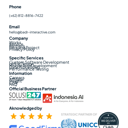
Phone
(+62) 812-8816-7422
Email
hello@badr-interactive.com
Company
Works
Service
Partners
Request Project
Privacy Policy
Specific Services
Custom Software Development
UI/UX Design
Mobile App Development
Data Processing
Performance Testing
Information
Careers
Affiliate
Insight
CSR
FAQ
Official Business Partner
Aknowledged by