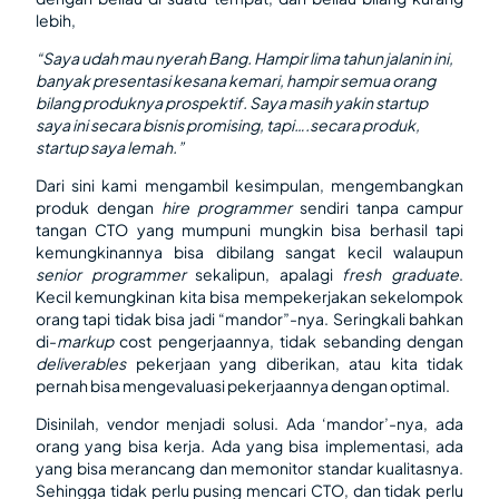
lebih,
“Saya udah mau nyerah Bang. Hampir lima tahun jalanin ini,
banyak presentasi kesana kemari, hampir semua orang
bilang produknya prospektif. Saya masih yakin startup
saya ini secara bisnis promising, tapi….secara produk,
startup saya lemah.”
Dari sini kami mengambil kesimpulan, mengembangkan
produk dengan
hire programmer
sendiri tanpa campur
tangan CTO yang mumpuni mungkin bisa berhasil tapi
kemungkinannya bisa dibilang sangat kecil walaupun
senior programmer
sekalipun, apalagi
fresh graduate
.
Kecil kemungkinan kita bisa mempekerjakan sekelompok
orang tapi tidak bisa jadi “mandor”-nya. Seringkali bahkan
di-
markup
cost pengerjaannya, tidak sebanding dengan
deliverables
pekerjaan yang diberikan, atau kita tidak
pernah bisa mengevaluasi pekerjaannya dengan optimal.
Disinilah, vendor menjadi solusi. Ada ‘mandor’-nya, ada
orang yang bisa kerja. Ada yang bisa implementasi, ada
yang bisa merancang dan memonitor standar kualitasnya.
Sehingga tidak perlu pusing mencari CTO, dan tidak perlu