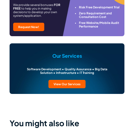
We provide several bonuses
FOR
Risk Free Development Trial
FREE
to help you in making
decisions to develop your own
Zero Requirement and
system/application.
Consultation Cost
Free Website/Mobile Audit
Performance
Request Now!
Our Services
Software Development • Quality Assurance • Big Data
Solution • Infrastructure • IT Training
View Our Services
You might also like