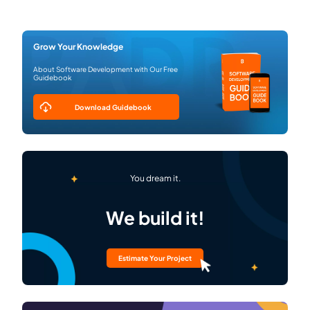
Grow Your Knowledge
About Software Development with Our Free
Guidebook
Download Guidebook
You dream it.
We build it!
Estimate Your Project