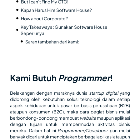
But I can’t Find My CTO!
Kapan Harus Hire Software House?
How about Corporate?
Key Takeaways : Gunakan Software House
Seperlunya
Saran tambahan dari kami:
Kami Butuh
Programmer
!
Belakangan dengan maraknya dunia
startup
digital
yang
didorong oleh kebutuhan solusi teknologi dalam setiap
aspek kehidupan untuk pasar berbasis perusahaan (B2B)
ataupun konsumen (B2C), maka para pegiat bisnis mulai
berbondong-bondong membuat
website
maupun aplikasi
dengan tujuan untuk mempermudah aktivitas bisnis
mereka. Dalam hal ini
Programmer/Developer
pun mulai
banyak dicari untuk menciptakan berbagai aplikasi ataupun