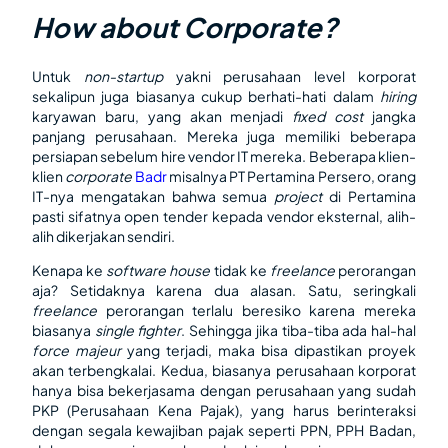
How about Corporate?
Untuk
non-startup
yakni perusahaan level korporat
sekalipun juga biasanya cukup berhati-hati dalam
hiring
karyawan baru, yang akan menjadi
fixed cost
jangka
panjang perusahaan. Mereka juga memiliki beberapa
persiapan sebelum hire vendor IT mereka. Beberapa klien-
klien
corporate
Badr
misalnya PT Pertamina Persero, orang
IT-nya mengatakan bahwa semua
project
di Pertamina
pasti sifatnya open tender kepada vendor eksternal, alih-
alih dikerjakan sendiri.
Kenapa ke
software house
tidak ke
freelance
perorangan
aja? Setidaknya karena dua alasan. Satu, seringkali
freelance
perorangan terlalu beresiko karena mereka
biasanya
single fighter
. Sehingga jika tiba-tiba ada hal-hal
force majeur
yang terjadi, maka bisa dipastikan proyek
akan terbengkalai. Kedua, biasanya perusahaan korporat
hanya bisa bekerjasama dengan perusahaan yang sudah
PKP (Perusahaan Kena Pajak), yang harus berinteraksi
dengan segala kewajiban pajak seperti PPN, PPH Badan,