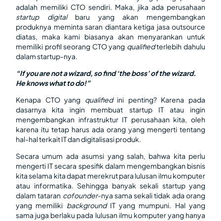
adalah memiliki CTO sendiri. Maka, jika ada perusahaan
startup digital
baru yang akan mengembangkan
produknya meminta saran diantara ketiga jasa outsource
diatas, maka kami biasanya akan menyarankan untuk
memiliki profil seorang CTO yang
qualified
terlebih dahulu
dalam startup-nya.
“If you are not a wizard, so find ‘the boss’ of the wizard.
He knows what to do!”
Kenapa CTO yang
qualified
ini penting? Karena pada
dasarnya kita ingin membuat startup IT atau ingin
mengembangkan infrastruktur IT perusahaan kita, oleh
karena itu tetap harus ada orang yang mengerti tentang
hal-hal terkait IT dan digitalisasi produk.
Secara umum ada asumsi yang salah, bahwa kita perlu
mengerti IT secara spesifik dalam mengembangkan bisnis
kita selama kita dapat merekrut para lulusan ilmu komputer
atau informatika. Sehingga banyak sekali startup yang
dalam tataran
cofounder
-nya sama sekali tidak ada orang
yang memiliki
background
IT yang mumpuni. Hal yang
sama juga berlaku pada lulusan ilmu komputer yang hanya