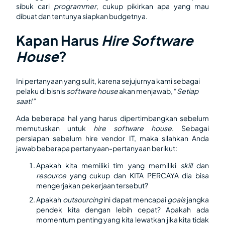
sibuk cari
programmer
, cukup pikirkan apa yang mau
dibuat dan tentunya siapkan budgetnya.
Kapan Harus
Hire Software
House
?
Ini pertanyaan yang sulit, karena sejujurnya kami sebagai
pelaku di bisnis
software house
akan menjawab, “
Setiap
saat!”
Ada beberapa hal yang harus dipertimbangkan sebelum
memutuskan untuk
hire software house
. Sebagai
persiapan sebelum hire vendor IT, maka silahkan Anda
jawab beberapa pertanyaan-pertanyaan berikut:
Apakah kita memiliki tim yang memiliki
skill
dan
resource
yang cukup dan KITA PERCAYA dia bisa
mengerjakan pekerjaan tersebut?
Apakah
outsourcing
ini dapat mencapai
goals
jangka
pendek kita dengan lebih cepat? Apakah ada
momentum penting yang kita lewatkan jika kita tidak