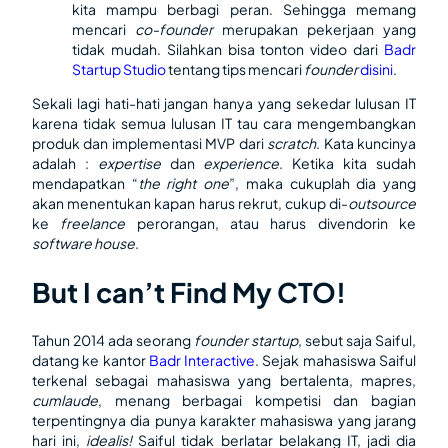
kita mampu berbagi peran. Sehingga memang
mencari
co-founder
merupakan pekerjaan yang
tidak mudah. Silahkan bisa tonton video dari
Badr
Startup Studio
tentang tips mencari
founder
disini
.
Sekali lagi hati-hati jangan hanya yang sekedar lulusan IT
karena tidak semua lulusan IT tau cara mengembangkan
produk dan implementasi MVP dari
scratch
. Kata kuncinya
adalah :
expertise
dan
experience
. Ketika kita sudah
mendapatkan “
the right one
”, maka cukuplah dia yang
akan menentukan kapan harus rekrut, cukup di-
outsource
ke
freelance
perorangan, atau harus divendorin ke
software house
.
But I can’t Find My CTO!
Tahun 2014 ada seorang
founder startup
, sebut saja Saiful,
datang ke kantor
Badr Interactive
. Sejak mahasiswa Saiful
terkenal sebagai mahasiswa yang bertalenta, mapres,
cumlaude
, menang berbagai kompetisi dan bagian
terpentingnya dia punya karakter mahasiswa yang jarang
hari ini,
idealis!
Saiful tidak berlatar belakang IT, jadi dia