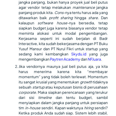
jangka panjang, bukan hanya proyek jual beli putus
agar vendor tetap melakukan
maintenance
jangka
panjang produk kita.
Cons
-nya tentu harus ada yang
ditawarkan baik
profit sharing
hingga
share
. Dan
kalaupun
software house-
nya bersedia, tetap
siapkan budget juga karena biasanya vendor tetap
meminta alokasi untuk modal pengembangan.
Kerjasama seperti ini sudah berjalan di Badr
Interactive, kita sudah bekerjasama dengan PT Buku
Yusuf Mansur dan PT Nurul Fikri untuk startup yang
sedang kami kembangkan
Skydu.id
yang juga
mengembangkan
Paytren Academy
dan
NFJuara
.
Jika vendornya maunya jual beli putus aja, ya kita
harus menerima karena kita “membayar
momentum” yang tidak boleh terlewat. Momentum
itu sangat krusial yang menentukan
growth
tidaknya
sebuah
startup
atau keputusan bisnis di perusahaan
corporate
. Maka siapkan perencanaan yang terukur
dari sisi
timeline
dan tentu budget, sambil
menyiapkan dalam jangka panjang untuk persiapan
tim
in-house
sendiri. Kapan waktunya
hiring
sendiri?
Ketika produk Anda sudah siap. Sistem lebih stabil,