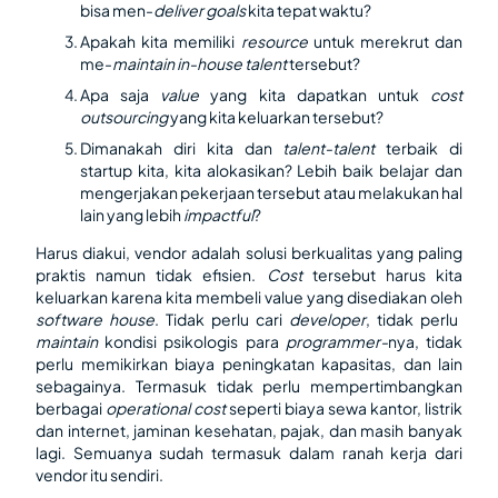
bisa men-
deliver goals
kita tepat waktu?
Apakah kita memiliki
resource
untuk merekrut dan
me-
maintain in-house talent
tersebut?
Apa saja
value
yang kita dapatkan untuk
cost
outsourcing
yang kita keluarkan tersebut?
Dimanakah diri kita dan
talent-talent
terbaik di
startup kita, kita alokasikan? Lebih baik belajar dan
mengerjakan pekerjaan tersebut atau melakukan hal
lain yang lebih
impactful
?
Harus diakui, vendor adalah solusi berkualitas yang paling
praktis namun tidak efisien.
Cost
tersebut harus kita
keluarkan karena kita membeli value yang disediakan oleh
software house
. Tidak perlu cari
developer
, tidak perlu
maintain
kondisi psikologis para
programmer-
nya, tidak
perlu memikirkan biaya peningkatan kapasitas, dan lain
sebagainya. Termasuk tidak perlu mempertimbangkan
berbagai
operational cost
seperti biaya sewa kantor, listrik
dan internet, jaminan kesehatan, pajak, dan masih banyak
lagi. Semuanya sudah termasuk dalam ranah kerja dari
vendor itu sendiri.