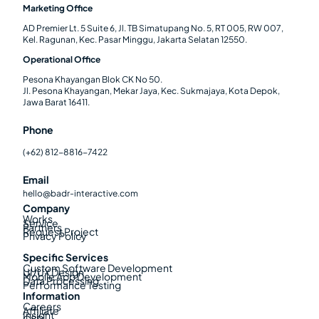
Marketing Office
AD Premier Lt. 5 Suite 6, Jl. TB Simatupang No. 5, RT 005, RW 007,
Kel. Ragunan, Kec. Pasar Minggu, Jakarta Selatan 12550.
Operational Office
Pesona Khayangan Blok CK No 50.
Jl. Pesona Khayangan, Mekar Jaya, Kec. Sukmajaya, Kota Depok,
Jawa Barat 16411.
Phone
(+62) 812-8816-7422
Email
hello@badr-interactive.com
Company
Works
Service
Partners
Request Project
Privacy Policy
Specific Services
Custom Software Development
UI/UX Design
Mobile App Development
Data Processing
Performance Testing
Information
Careers
Affiliate
Insight