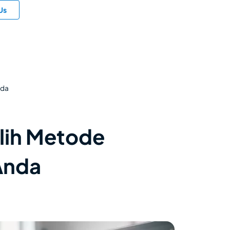
Us
nda
ilih Metode
Anda