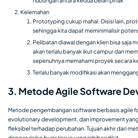
hubungan antara kedua belah pihak
Kelemahan
Prototyping cukup mahal. Disisi lain, pr
sehingga kita dapat meminimalisir poten
Pelibatan diawal dengan klien bisa saja 
akan terlalu banyak ikut campur dan me
sepenuhnya memahami proyek secara ke
Terlalu banyak modifikasi akan menggan
3. Metode Agile Software D
Metode pengembangan software berbasis agile fo
evolutionary development, dan improvement yang 
fleksibel terhadap perubahan. Tujuan akhir dari me
dengan risiko bugs/issue yang lebih sedikit