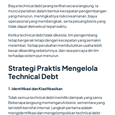
Biaya technical debt jarang terlihat secara langsung. Ia
muncul perlahan dalam bentuk kecepatan pengembangan
yang menurun, meningkatnya risiko keamanan, biaya
operasional yang membengkak, serta peluang bisnis yang
tidak dapat dieksekusi tepat waktu.
Ketika technical debt tidak dikelola, tim pengembang
tetap bergerak tetapi dengan kecepatan yang semakin
melambat. Setiap perubahan membutuhkan usaha lebih
besar dibanding sebelumnya, dan rasa percaya diri tim
terhadap sistem pun menurun.
Strategi Praktis Mengelola
Technical Debt
1. Identifikasi dan Klasifikasikan
Tidak semua technical debt memiliki dampak yang sama.
Beberapa langsung memengaruhi bisnis, sementara yang
lain lebih bersifat internal. Langkah pertama adalah
mengidentifikasi dan mengelompokkan technical debt