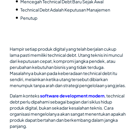
Mencegah Technical Debt Baru Sejak Awal
Technical Debt Adalah Keputusan Manajemen
Penutup
Hampir setiap produk digital yang telah berjalan cukup
lama pasti memiliki technical debt. Utang teknis ini muncul
dari keputusan cepat, kompromi jangka pendek, atau
perubahan kebutuhan bisnis yang tidak terduga.
Masalahnya bukan pada keberadaan technical debt itu
sendiri, melainkan ketika utang tersebut dibiarkan
menumpuk tanpa arah dan strategi pengelolaan yang jelas.
Dalam konteks
software development modern
, technical
debt perlu dipahami sebagai bagian dari siklus hidup
produk digital, bukan sekadar kesalahan teknis. Cara
organisasi mengelolanya akan sangat menentukan apakah
produk dapat bertahan dan berkembang dalam jangka
panjang.