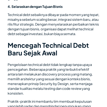
4. Selaraskan dengan Tujuan Bisnis
Technical debt sebaiknya dibayar pada momen yang tepat,
misalnya sebelum scaling besar, integrasi sistem baru, atau
rilis fitur strategis. Dengan menyelaraskan perbaikan teknis
dengan tujuan bisnis, organisasi dapat melihat technical
debt sebagai investasi, bukan biaya semata.
Mencegah Technical Debt
Baru Sejak Awal
Pengelolaan technical debt tidak lengkap tanpa upaya
pencegahan. Beberapa praktik yang terbukti efektif
antara lain melakukan discovery process yang matang,
memilih arsitektur yang sesuai dengan konteks bisnis,
menerapkan prinsip Security by Design, serta menjaga
standar kualitas melalui testing dan code review yang
konsisten.
Praktik-praktik ini membantu tim membuat keputusan
yang lebih sadar dan menghindari penumpukan utang