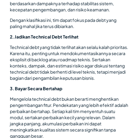
berdasarkan dampaknya terhadap stabilitas sistem,
kecepatan pengembangan, dan risiko keamanan.
Dengan klasifikasi ini, tim dapat fokus pada debt yang
paling mahal jika terus dibiarkan.
2. Jadikan Technical Debt Terlihat
Technical debt yang tidak terlihat akan selalu kalah prioritas.
Karena itu, penting untuk mendokumentasikannya secara
eksplisit di backlog atau roadmap teknis. Sertakan
konteks, dampak, dan estimasi risiko agar diskusi tentang
technical debt tidak berhenti di level teknis, tetapi menjadi
bagian dari pengambilan keputusan bisnis.
3. Bayar Secara Bertahap
Mengelola technical debt bukan berarti menghentikan
pengembangan fitur. Pendekatan yang lebih efektif adalah
perbaikan bertahap. Setiap kali tim menyentuh suatu
modul, sertakan perbaikan kecil yang relevan. Dalam
jangka panjang, akumulasi perbaikan ini dapat
meningkatkan kualitas sistem secara signifikan tanpa
gangguan besar.