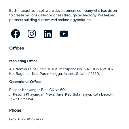
Badr Interactive is software development company who has vision
to create millions daily goodness through technology. We helped
partners building customized technology solution.
Offices
Marketing Office
AD Premier Lt. 5 Suite 6, Jl. TB Simatupang No. 5, RT 005, RW 007,
Kel. Ragunan, Kec. Pasar Minggu, Jakarta Selatan 12550.
Operational Office
Pesona Khayangan Blok CK No 50.
Jl. Pesona Khayangan, Mekar Jaya, Kec. Sukmajaya, Kota Depok,
Jawa Barat 16411.
Phone
(+62) 812-8816-7422