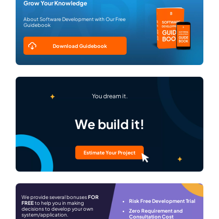
Grow Your Knowledge
About Software Development with Our Free
Guidebook
Download Guidebook
You dream it.
We build it!
Estimate Your Project
We provide several bonuses
FOR
Risk Free Development Trial
FREE
to help you in making
decisions to develop your own
Zero Requirement and
system/application.
Consultation Cost