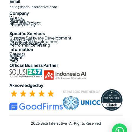
Email
hello@badr-interactive.com
Company
Works
Service
Partners
Request Project
Privacy Policy
Specific Services
Custom Software Development
UI/UX Design
Mobile App Development
Data Processing
Performance Testing
Information
Careers
Affiliate
Insight
CSR
FAQ
Official Business Partner
Aknowledged by
2026 Badr Interactive | All Rights Reserved