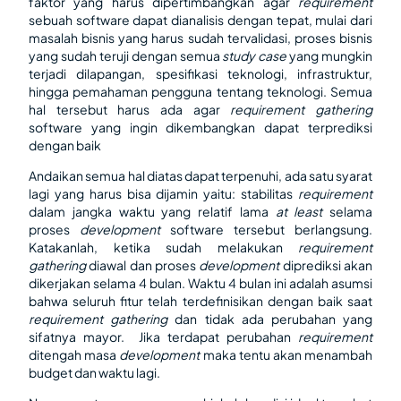
faktor yang harus dipertimbangkan agar
requirement
sebuah software dapat dianalisis dengan tepat, mulai dari
masalah bisnis yang harus sudah tervalidasi, proses bisnis
yang sudah teruji dengan semua
study case
yang mungkin
terjadi dilapangan, spesifikasi teknologi, infrastruktur,
hingga pemahaman pengguna tentang teknologi. Semua
hal tersebut harus ada agar
requirement gathering
software yang ingin dikembangkan dapat terprediksi
dengan baik
Andaikan semua hal diatas dapat terpenuhi, ada satu syarat
lagi yang harus bisa dijamin yaitu: stabilitas
requirement
dalam jangka waktu yang relatif lama
at least
selama
proses
development
software tersebut berlangsung.
Katakanlah, ketika sudah melakukan
requirement
gathering
diawal dan proses
development
diprediksi akan
dikerjakan selama 4 bulan. Waktu 4 bulan ini adalah asumsi
bahwa seluruh fitur telah terdefinisikan dengan baik saat
requirement gathering
dan tidak ada perubahan yang
sifatnya mayor. Jika terdapat perubahan
requirement
ditengah masa
development
maka tentu akan menambah
budget dan waktu lagi.