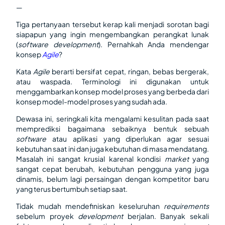
—
Tiga pertanyaan tersebut kerap kali menjadi sorotan bagi
siapapun yang ingin mengembangkan perangkat lunak
(
software development
). Pernahkah Anda mendengar
konsep
Agile
?
Kata
Agile
berarti bersifat cepat, ringan, bebas bergerak,
atau waspada. Terminologi ini digunakan untuk
menggambarkan konsep model proses yang berbeda dari
konsep model-model proses yang sudah ada.
Dewasa ini, seringkali kita mengalami kesulitan pada saat
memprediksi bagaimana sebaiknya bentuk sebuah
software
atau aplikasi yang diperlukan agar sesuai
kebutuhan saat ini dan juga kebutuhan di masa mendatang.
Masalah ini sangat krusial karenal kondisi
market
yang
sangat cepat berubah, kebutuhan pengguna yang juga
dinamis, belum lagi persaingan dengan kompetitor baru
yang terus bertumbuh setiap saat.
Tidak mudah mendefiniskan keseluruhan
requirements
sebelum proyek
development
berjalan. Banyak sekali