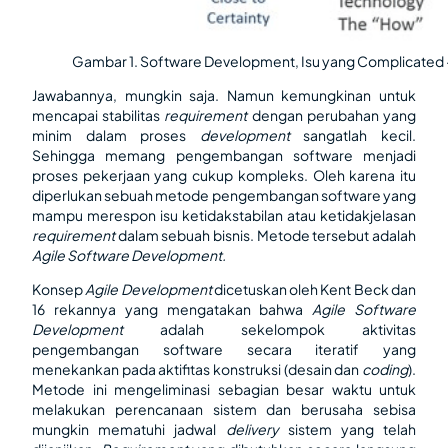
Gambar 1. Software Development, Isu yang Complicated
Jawabannya, mungkin saja. Namun kemungkinan untuk
mencapai stabilitas
requirement
dengan perubahan yang
minim dalam proses
development
sangatlah kecil.
Sehingga memang pengembangan software menjadi
proses pekerjaan yang cukup kompleks. Oleh karena itu
diperlukan sebuah metode pengembangan software yang
mampu merespon isu ketidakstabilan atau ketidakjelasan
requirement
dalam sebuah bisnis. Metode tersebut adalah
Agile Software Development.
Konsep
Agile Development
dicetuskan oleh Kent Beck dan
16 rekannya yang mengatakan bahwa
Agile Software
Development
adalah sekelompok aktivitas
pengembangan software secara iteratif yang
menekankan pada aktifitas konstruksi (desain dan
coding
).
Metode ini mengeliminasi sebagian besar waktu untuk
melakukan perencanaan sistem dan berusaha sebisa
mungkin mematuhi jadwal
delivery
sistem yang telah