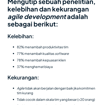
Mengutip sebuah penelitian,
kelebihan dan kekurangan
agile development
adalah
sebagai berikut:
Kelebihan:
82% menambah produktivitas tim
77% menambah kualitas
software
78% menambah kepuasan klien
37% menghemat biaya
Kekurangan:
Agile
tidak akan berjalan dengan baik jika komitmen
tim kurang
Tidak cocok dalam skala tim yang besar (>20 orang)