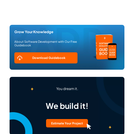
Grow Your Knowledge
About Software Development with Our Free
Guidebook
Download Guidebook
You dream it.
We build it!
Estimate Your Project