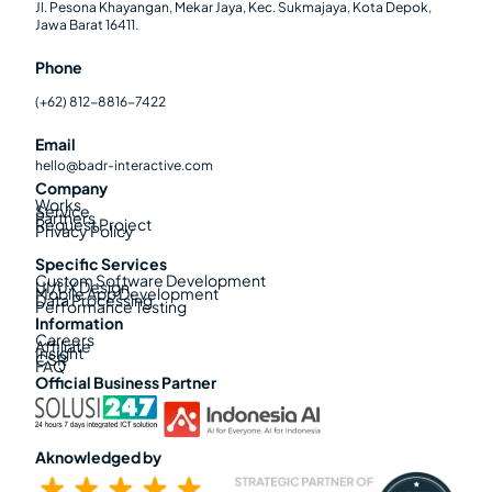
Jl. Pesona Khayangan, Mekar Jaya, Kec. Sukmajaya, Kota Depok,
Jawa Barat 16411.
Phone
(+62) 812-8816-7422
Email
hello@badr-interactive.com
Company
Works
Service
Partners
Request Project
Privacy Policy
Specific Services
Custom Software Development
UI/UX Design
Mobile App Development
Data Processing
Performance Testing
Information
Careers
Affiliate
Insight
CSR
FAQ
Official Business Partner
Aknowledged by