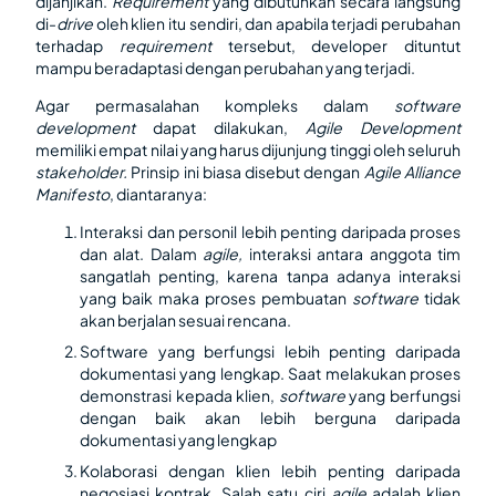
dijanjikan.
Requirement
yang dibutuhkan secara langsung
di-
drive
oleh klien itu sendiri, dan apabila terjadi perubahan
terhadap
requirement
tersebut, developer dituntut
mampu beradaptasi dengan perubahan yang terjadi.
Agar permasalahan kompleks dalam
software
development
dapat dilakukan,
Agile Development
memiliki empat nilai yang harus dijunjung tinggi oleh seluruh
stakeholder.
Prinsip ini biasa disebut dengan
Agile Alliance
Manifesto
, diantaranya:
Interaksi dan personil lebih penting daripada proses
dan alat. Dalam
agile,
interaksi antara anggota tim
sangatlah penting, karena tanpa adanya interaksi
yang baik maka proses pembuatan
software
tidak
akan berjalan sesuai rencana.
Software yang berfungsi lebih penting daripada
dokumentasi yang lengkap. Saat melakukan proses
demonstrasi kepada klien,
software
yang berfungsi
dengan baik akan lebih berguna daripada
dokumentasi yang lengkap
Kolaborasi dengan klien lebih penting daripada
negosiasi kontrak. Salah satu ciri
agile
adalah klien