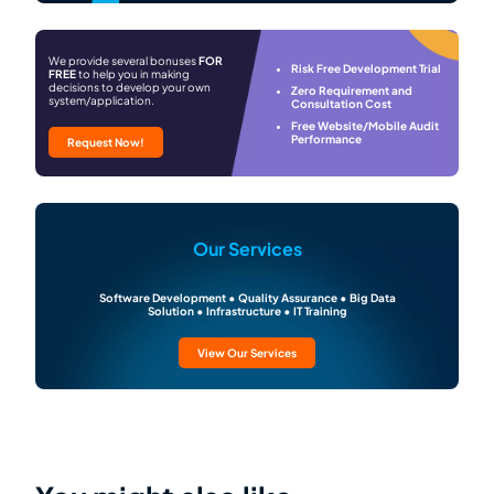
We provide several bonuses
FOR
Risk Free Development Trial
FREE
to help you in making
decisions to develop your own
Zero Requirement and
system/application.
Consultation Cost
Free Website/Mobile Audit
Performance
Request Now!
Our Services
Software Development • Quality Assurance • Big Data
Solution • Infrastructure • IT Training
View Our Services