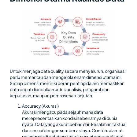
Untuk menjaga data quality secara menyeluruh, organisasi
perlu memantau dan mengelola enam dimensi utama ini.
Setiap dimensi memiliki peran penting dalam memastikan
data dapat diandalkan untuk analisis, pengambilan
keputusan, maupun pemrosesan lanjutan.
Accuracy (Akurasi)
Akurasi mengacu pada sejauh mana data
merepresentasikan kondisi sebenarnya di dunia
nyata. Data yang akurat bebas dari kesalahan faktual
dan sesuai dengan sumber aslinya. Contoh: alamat
pelanggan di database harus sesuai dengan alamat