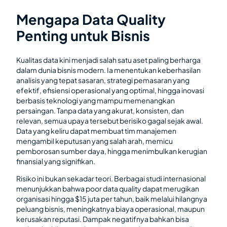
Mengapa Data Quality
Penting untuk Bisnis
Kualitas data kini menjadi salah satu aset paling berharga
dalam dunia bisnis modern. Ia menentukan keberhasilan
analisis yang tepat sasaran, strategi pemasaran yang
efektif, efisiensi operasional yang optimal, hingga inovasi
berbasis teknologi yang mampu memenangkan
persaingan. Tanpa data yang akurat, konsisten, dan
relevan, semua upaya tersebut berisiko gagal sejak awal.
Data yang keliru dapat membuat tim manajemen
mengambil keputusan yang salah arah, memicu
pemborosan sumber daya, hingga menimbulkan kerugian
finansial yang signifikan.
Risiko ini bukan sekadar teori. Berbagai studi internasional
menunjukkan bahwa poor data quality dapat merugikan
organisasi hingga $15 juta per tahun, baik melalui hilangnya
peluang bisnis, meningkatnya biaya operasional, maupun
kerusakan reputasi. Dampak negatifnya bahkan bisa