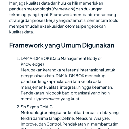
Menjaga kualitas data dari hulu ke hilir memerlukan
panduan metodologis (
framework
) dan dukungan
teknologi yang tepat. Framework membantu merancang
strategi dan proses kerja yang sistematis, sementara tools
mempermudah eksekusi dan otomasi pengecekan
kualitas data.
Framework yang Umum Digunakan
DAMA-DMBOK (Data Management Body of
Knowledge)
Merupakan kerangka referensi internasional untuk
pengelolaan data. DAMA-DMBOK mencakup
panduan lengkap mulai dari tata kelola data,
manajemen kualitas, integrasi, hingga keamanan.
Pendekatan ini cocok bagi organisasi yang ingin
memiliki
governance
yang kuat.
Six Sigma DMAIC
Metodologi peningkatan kualitas berbasis data yang
terdiri dari lima tahap: Define, Measure, Analyze,
Improve, dan Control. Pendekatan ini membantu tim