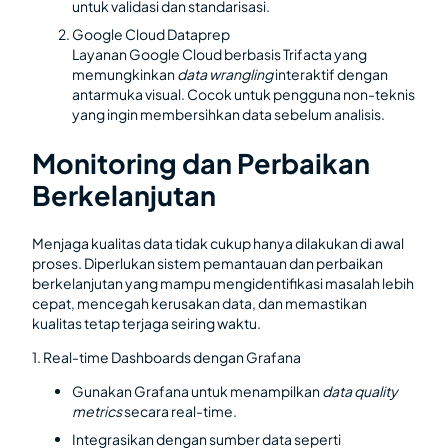
untuk validasi dan standarisasi.
Google Cloud Dataprep
Layanan Google Cloud berbasis Trifacta yang
memungkinkan
data wrangling
interaktif dengan
antarmuka visual. Cocok untuk pengguna non-teknis
yang ingin membersihkan data sebelum analisis.
Monitoring dan Perbaikan
Berkelanjutan
Menjaga kualitas data tidak cukup hanya dilakukan di awal
proses. Diperlukan sistem pemantauan dan perbaikan
berkelanjutan yang mampu mengidentifikasi masalah lebih
cepat, mencegah kerusakan data, dan memastikan
kualitas tetap terjaga seiring waktu.
1. Real-time Dashboards dengan Grafana
Gunakan Grafana untuk menampilkan
data quality
metrics
secara real-time.
Integrasikan dengan sumber data seperti