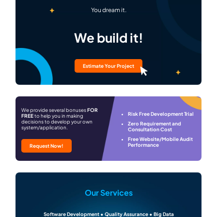
You dream it.
We build it!
Estimate Your Project
We provide several bonuses
FOR
Risk Free Development Trial
FREE
to help you in making
decisions to develop your own
Zero Requirement and
system/application.
Consultation Cost
Free Website/Mobile Audit
Performance
Request Now!
Our Services
Software Development • Quality Assurance • Big Data