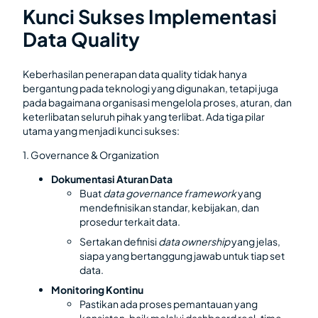
Kunci Sukses Implementasi
Data Quality
Keberhasilan penerapan data quality tidak hanya
bergantung pada teknologi yang digunakan, tetapi juga
pada bagaimana organisasi mengelola proses, aturan, dan
keterlibatan seluruh pihak yang terlibat. Ada tiga pilar
utama yang menjadi kunci sukses:
1. Governance & Organization
Dokumentasi Aturan Data
Buat
data governance framework
yang
mendefinisikan standar, kebijakan, dan
prosedur terkait data.
Sertakan definisi
data ownership
yang jelas,
siapa yang bertanggung jawab untuk tiap set
data.
Monitoring Kontinu
Pastikan ada proses pemantauan yang
konsisten, baik melalui dashboard real-time