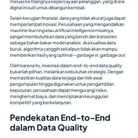
meluas ke hilangnya kepercayaan pelanggan, yang di era
digital ini sulit untuk dibangun kembali.
Selain kerugian finansial, data yang tidak akurat juga dapat
memperlambat inovasi. Perusahaan yang mengandalkan
machine learning
atau
artificial intelligence
misalnya,
sangat membutuhkan data yang bersih dan konsisten
sebagai bahan bakar model analisis. Jika kualitas data
buruk, algoritma canggih sekalipun tidak akan mampu
memberikan hasil yang optimal—
garbage in, garbage out
.
Oleh karena itu, investasi dalam end-to-end data quality
bukanlah pilihan, melainkan kebutuhan strategis. Dengan
memastikan kualitas data terjaga dari titik awal
pengumpulan hingga digunakan untuk pengambilan
keputusan, perusahaan dapat mengurangi risiko,
menghemat biaya, dan menciptakan keunggulan
kompetitif yang berkelanjutan.
Pendekatan End-to-End
dalam Data Quality