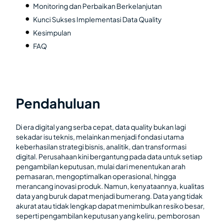
Monitoring dan Perbaikan Berkelanjutan
Kunci Sukses Implementasi Data Quality
Kesimpulan
FAQ
Pendahuluan
Di era digital yang serba cepat, data quality bukan lagi
sekadar isu teknis, melainkan menjadi fondasi utama
keberhasilan strategi bisnis, analitik, dan transformasi
digital. Perusahaan kini bergantung pada data untuk setiap
pengambilan keputusan, mulai dari menentukan arah
pemasaran, mengoptimalkan operasional, hingga
merancang inovasi produk. Namun, kenyataannya, kualitas
data yang buruk dapat menjadi bumerang. Data yang tidak
akurat atau tidak lengkap dapat menimbulkan resiko besar,
seperti pengambilan keputusan yang keliru, pemborosan