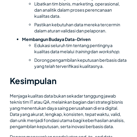
Libatkan tim bisnis, marketing, operasional,
dan analitik dalam proses perencanaan
kualitas data.
Pastikan kebutuhan data mereka tercermin
dalam aturan validasi dan pelaporan.
Membangun Budaya Data-Driven
Edukasi seluruh tim tentang pentingnya
kualitas data melalui
training
dan
workshop
.
Dorong pengambilan keputusan berbasis data
yang telah terverifikasi kualitasnya.
Kesimpulan
Menjaga kualitas data bukan sekadar tanggung jawab
teknis tim IT atau QA, melainkan bagian dari strategi bisnis
yang menentukan daya saing perusahaan di era digital.
Data yang akurat, lengkap, konsisten, tepat waktu, valid,
dan unik menjadi fondasi utama bagi keberhasilan analisis,
pengambilan keputusan, serta inovasi berbasis data.
Dengan menerapkan pendekatan end-to-end data