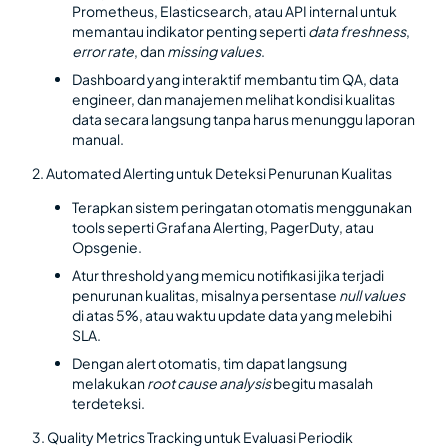
Prometheus, Elasticsearch, atau API internal untuk
memantau indikator penting seperti
data freshness
,
error rate
, dan
missing values
.
Dashboard yang interaktif membantu tim QA, data
engineer, dan manajemen melihat kondisi kualitas
data secara langsung tanpa harus menunggu laporan
manual.
2. Automated Alerting untuk Deteksi Penurunan Kualitas
Terapkan sistem peringatan otomatis menggunakan
tools seperti Grafana Alerting, PagerDuty, atau
Opsgenie.
Atur threshold yang memicu notifikasi jika terjadi
penurunan kualitas, misalnya persentase
null values
di atas 5%, atau waktu update data yang melebihi
SLA.
Dengan alert otomatis, tim dapat langsung
melakukan
root cause analysis
begitu masalah
terdeteksi.
3. Quality Metrics Tracking untuk Evaluasi Periodik