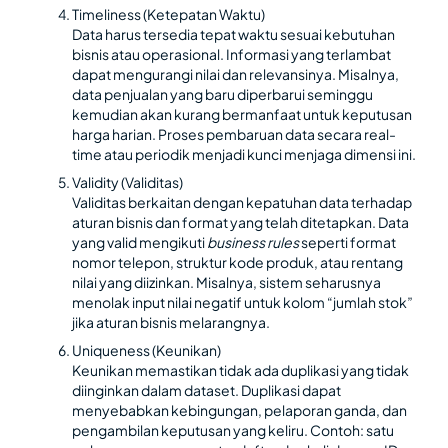
Timeliness (Ketepatan Waktu)
Data harus tersedia tepat waktu sesuai kebutuhan
bisnis atau operasional. Informasi yang terlambat
dapat mengurangi nilai dan relevansinya. Misalnya,
data penjualan yang baru diperbarui seminggu
kemudian akan kurang bermanfaat untuk keputusan
harga harian. Proses pembaruan data secara real-
time atau periodik menjadi kunci menjaga dimensi ini.
Validity (Validitas)
Validitas berkaitan dengan kepatuhan data terhadap
aturan bisnis dan format yang telah ditetapkan. Data
yang valid mengikuti
business rules
seperti format
nomor telepon, struktur kode produk, atau rentang
nilai yang diizinkan. Misalnya, sistem seharusnya
menolak input nilai negatif untuk kolom “jumlah stok”
jika aturan bisnis melarangnya.
Uniqueness (Keunikan)
Keunikan memastikan tidak ada duplikasi yang tidak
diinginkan dalam dataset. Duplikasi dapat
menyebabkan kebingungan, pelaporan ganda, dan
pengambilan keputusan yang keliru. Contoh: satu