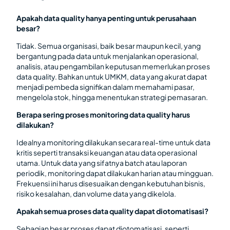
Apakah data quality hanya penting untuk perusahaan
besar?
Tidak. Semua organisasi, baik besar maupun kecil, yang
bergantung pada data untuk menjalankan operasional,
analisis, atau pengambilan keputusan memerlukan proses
data quality. Bahkan untuk UMKM, data yang akurat dapat
menjadi pembeda signifikan dalam memahami pasar,
mengelola stok, hingga menentukan strategi pemasaran.
Berapa sering proses monitoring data quality harus
dilakukan?
Idealnya monitoring dilakukan secara real-time untuk data
kritis seperti transaksi keuangan atau data operasional
utama. Untuk data yang sifatnya batch atau laporan
periodik, monitoring dapat dilakukan harian atau mingguan.
Frekuensi ini harus disesuaikan dengan kebutuhan bisnis,
risiko kesalahan, dan volume data yang dikelola.
Apakah semua proses data quality dapat diotomatisasi?
Sebagian besar proses dapat diotomatisasi, seperti