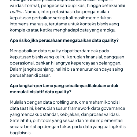
validasi format, pengecekan duplikasi, hingga deteksi nilai
outlier
. Namun, interpretasi hasil dan pengambilan
keputusan perbaikan sering kali masih memerlukan
intervensi manusia, terutama untuk konteks bisnis yang
kompleks atau ketika menghadapi data yang ambigu.
Apa risiko jika perusahaan mengabaikan data quality?
Mengabaikan data quality dapat berdampak pada
keputusan bisnis yang keliru, kerugian finansial, gangguan
operasional, bahkan hilangnya kepercayaan pelanggan.
Dalam jangka panjang, hal ini bisa menurunkan daya saing
perusahaan di pasar.
Apa langkah pertama yang sebaiknya dilakukan untuk
memulai inisiatif data quality?
Mulailah dengan data profiling untuk memahami kondisi
data saat ini, kemudian susun framework data governance
yang mencakup standar, kebijakan, dan proses validasi.
Setelah itu, pilih tools yang sesuai dan mulai implementasi
secara bertahap dengan fokus pada data yang paling kritis
bagi bisnis.