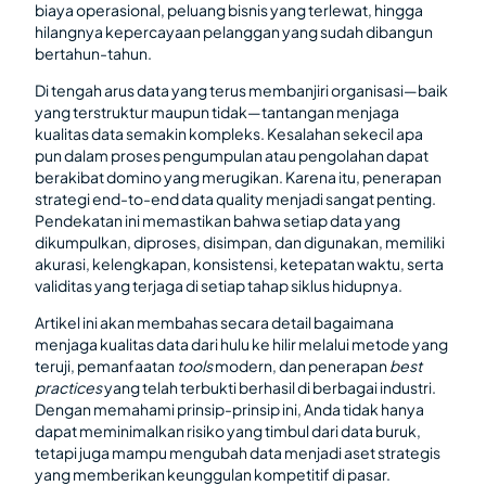
biaya operasional, peluang bisnis yang terlewat, hingga
hilangnya kepercayaan pelanggan yang sudah dibangun
bertahun-tahun.
Di tengah arus data yang terus membanjiri organisasi—baik
yang terstruktur maupun tidak—tantangan menjaga
kualitas data semakin kompleks. Kesalahan sekecil apa
pun dalam proses pengumpulan atau pengolahan dapat
berakibat domino yang merugikan. Karena itu, penerapan
strategi end-to-end data quality menjadi sangat penting.
Pendekatan ini memastikan bahwa setiap data yang
dikumpulkan, diproses, disimpan, dan digunakan, memiliki
akurasi, kelengkapan, konsistensi, ketepatan waktu, serta
validitas yang terjaga di setiap tahap siklus hidupnya.
Artikel ini akan membahas secara detail bagaimana
menjaga kualitas data dari hulu ke hilir melalui metode yang
teruji, pemanfaatan
tools
modern, dan penerapan
best
practices
yang telah terbukti berhasil di berbagai industri.
Dengan memahami prinsip-prinsip ini, Anda tidak hanya
dapat meminimalkan risiko yang timbul dari data buruk,
tetapi juga mampu mengubah data menjadi aset strategis
yang memberikan keunggulan kompetitif di pasar.