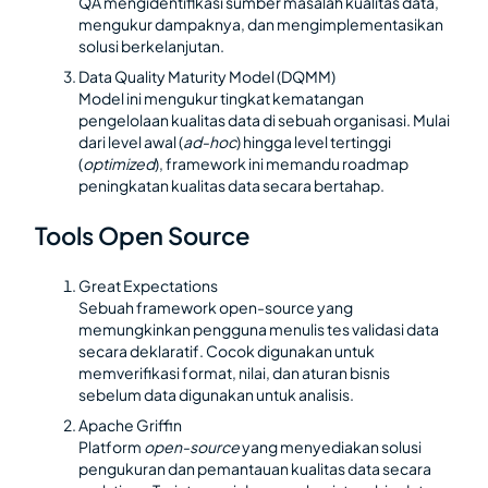
QA mengidentifikasi sumber masalah kualitas data,
mengukur dampaknya, dan mengimplementasikan
solusi berkelanjutan.
Data Quality Maturity Model (DQMM)
Model ini mengukur tingkat kematangan
pengelolaan kualitas data di sebuah organisasi. Mulai
dari level awal (
ad-hoc
) hingga level tertinggi
(
optimized
), framework ini memandu roadmap
peningkatan kualitas data secara bertahap.
Tools Open Source
Great Expectations
Sebuah framework open-source yang
memungkinkan pengguna menulis tes validasi data
secara deklaratif. Cocok digunakan untuk
memverifikasi format, nilai, dan aturan bisnis
sebelum data digunakan untuk analisis.
Apache Griffin
Platform
open-source
yang menyediakan solusi
pengukuran dan pemantauan kualitas data secara