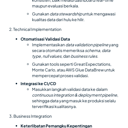
maupun evaluasi berkala.
Gunakan
data stewardship
untuk mengawasi
kualitas data dari hulu ke hilir.
2. Technical Implementation
Otomatisasi Validasi Data
Implementasikan
data validation pipeline
yang
secara otomatis memeriksa
schema
,
data
type
,
null values
, dan
business rules
.
Gunakan tools seperti Great Expectations,
Monte Carlo, atau AWS Glue DataBrew untuk
mempercepat proses validasi.
Integrasi ke CI/CD
Masukkan langkah validasi data ke dalam
continuous integration & deployment pipeline
,
sehingga data yang masuk ke produksi selalu
terverifikasi kualitasnya.
3. Business Integration
Keterlibatan Pemangku Kepentingan