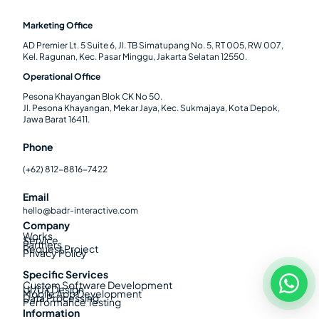
Marketing Office
AD Premier Lt. 5 Suite 6, Jl. TB Simatupang No. 5, RT 005, RW 007,
Kel. Ragunan, Kec. Pasar Minggu, Jakarta Selatan 12550.
Operational Office
Pesona Khayangan Blok CK No 50.
Jl. Pesona Khayangan, Mekar Jaya, Kec. Sukmajaya, Kota Depok,
Jawa Barat 16411.
Phone
(+62) 812-8816-7422
Email
hello@badr-interactive.com
Company
Works
Service
Partners
Request Project
Privacy Policy
Specific Services
Custom Software Development
UI/UX Design
Mobile App Development
Data Processing
Performance Testing
Information