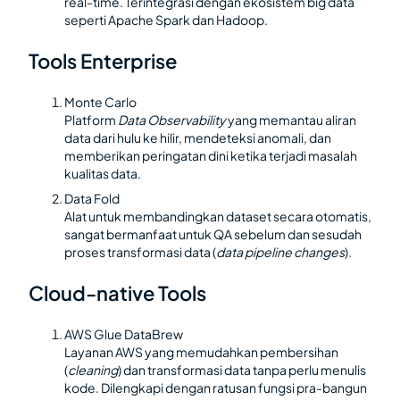
real-time. Terintegrasi dengan ekosistem big data
seperti Apache Spark dan Hadoop.
Tools Enterprise
Monte Carlo
Platform
Data Observability
yang memantau aliran
data dari hulu ke hilir, mendeteksi anomali, dan
memberikan peringatan dini ketika terjadi masalah
kualitas data.
Data Fold
Alat untuk membandingkan dataset secara otomatis,
sangat bermanfaat untuk QA sebelum dan sesudah
proses transformasi data (
data pipeline changes
).
Cloud-native Tools
AWS Glue DataBrew
Layanan AWS yang memudahkan pembersihan
(
cleaning
) dan transformasi data tanpa perlu menulis
kode. Dilengkapi dengan ratusan fungsi pra-bangun