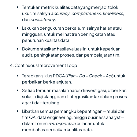
Tentukan metrik kualitas data yang menjadi tolok
ukur, misalnya
accuracy
,
completeness
,
timeliness
,
dan
consistency
.
Lakukan pengukuran berkala, misalnya harian atau
mingguan, untuk melihat tren peningkatan atau
penurunan kualitas data.
Dokumentasikan hasil evaluasi ini untuk keperluan
audit, peningkatan proses, dan pembelajaran tim.
4. Continuous Improvement Loop
Terapkan siklus PDCA (
Plan – Do – Check – Act
) untuk
perbaikan berkelanjutan.
Setiap temuan masalah harus diinvestigasi, diberikan
solusi, diuji ulang, dan diintegrasikan ke dalam proses
agar tidak terulang.
Libatkan semua pemangku kepentingan—mulai dari
tim QA, data engineering, hingga business analyst—
dalam forum
retrospective
bulanan untuk
membahas perbaikan kualitas data.