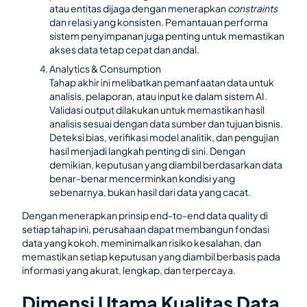
atau entitas dijaga dengan menerapkan
constraints
dan relasi yang konsisten. Pemantauan performa
sistem penyimpanan juga penting untuk memastikan
akses data tetap cepat dan andal.
Analytics & Consumption
Tahap akhir ini melibatkan pemanfaatan data untuk
analisis, pelaporan, atau input ke dalam sistem AI.
Validasi output dilakukan untuk memastikan hasil
analisis sesuai dengan data sumber dan tujuan bisnis.
Deteksi bias, verifikasi model analitik, dan pengujian
hasil menjadi langkah penting di sini. Dengan
demikian, keputusan yang diambil berdasarkan data
benar-benar mencerminkan kondisi yang
sebenarnya, bukan hasil dari data yang cacat.
Dengan menerapkan prinsip end-to-end data quality di
setiap tahap ini, perusahaan dapat membangun fondasi
data yang kokoh, meminimalkan risiko kesalahan, dan
memastikan setiap keputusan yang diambil berbasis pada
informasi yang akurat, lengkap, dan terpercaya.
Dimensi Utama Kualitas Data