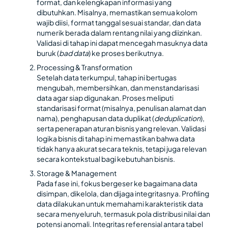
format, dan kelengkapan informasi yang
dibutuhkan. Misalnya, memastikan semua kolom
wajib diisi, format tanggal sesuai standar, dan data
numerik berada dalam rentang nilai yang diizinkan.
Validasi di tahap ini dapat mencegah masuknya data
buruk (
bad data
) ke proses berikutnya.
Processing & Transformation
Setelah data terkumpul, tahap ini bertugas
mengubah, membersihkan, dan menstandarisasi
data agar siap digunakan. Proses meliputi
standarisasi format (misalnya, penulisan alamat dan
nama), penghapusan data duplikat (
deduplication
),
serta penerapan aturan bisnis yang relevan. Validasi
logika bisnis di tahap ini memastikan bahwa data
tidak hanya akurat secara teknis, tetapi juga relevan
secara kontekstual bagi kebutuhan bisnis.
Storage & Management
Pada fase ini, fokus bergeser ke bagaimana data
disimpan, dikelola, dan dijaga integritasnya. Profiling
data dilakukan untuk memahami karakteristik data
secara menyeluruh, termasuk pola distribusi nilai dan
potensi anomali. Integritas referensial antara tabel