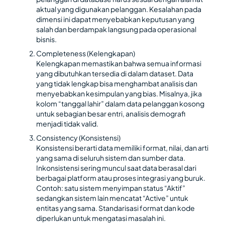
aktual yang digunakan pelanggan. Kesalahan pada
dimensi ini dapat menyebabkan keputusan yang
salah dan berdampak langsung pada operasional
bisnis.
Completeness (Kelengkapan)
Kelengkapan memastikan bahwa semua informasi
yang dibutuhkan tersedia di dalam dataset. Data
yang tidak lengkap bisa menghambat analisis dan
menyebabkan kesimpulan yang bias. Misalnya, jika
kolom “tanggal lahir” dalam data pelanggan kosong
untuk sebagian besar entri, analisis demografi
menjadi tidak valid.
Consistency (Konsistensi)
Konsistensi berarti data memiliki format, nilai, dan arti
yang sama di seluruh sistem dan sumber data.
Inkonsistensi sering muncul saat data berasal dari
berbagai platform atau proses integrasi yang buruk.
Contoh: satu sistem menyimpan status “Aktif”
sedangkan sistem lain mencatat “Active” untuk
entitas yang sama. Standarisasi format dan kode
diperlukan untuk mengatasi masalah ini.