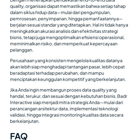
quality, organisasi dapat memastikan bahwa setiap tahap
dalam siklus hidup data—mulai dari pengumpulan,
pemrosesan, penyimpanan, hingga pemanfaatannya—
berjalan sesuai standar yang ditetapkan. Hal ini tidak hanya
meningkatkan akurasi analisis dan efektivitas strategi
bisnis, tetapi juga mengoptimalkan efisiensi operasional,
meminimalkan risiko, dan memperkuat kepercayaan
pelanggan.
Perusahaan yang konsisten mengelola kualitas datanya
akan lebih siap menghadapi tantangan pasar, lebih cepat
beradaptasi terhadap perubahan, dan mampu
menciptakan keunggulan kompetitif yang berkelanjutan.
Jika Anda ingin membangun proses data quality yang
handal, terukur, dan sesuai dengan kebutuhan bisnis, Badr
Interactive siap menjadi mitra strategis Anda—mulai dari
perancangan arsitektur data, implementasi teknologi
validasi, hingga integrasi monitoring kualitas data secara
berkelanjutan.
FAQ