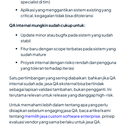
specialist di tim)
Aplikasi yang menggantikan sistem existing yang
critical, kegagalan tidak bisa ditoleransi
QA internal mungkin sudah cukup untuk:
Update minor atau bugfix pada sistem yang sudah
stabil
Fitur baru dengan scope terbatas pada sistem yang
sudah mature
Proyek internal dengan risiko rendah dan pengguna
yang toleran terhadap iterasi
Satu pertimbangan yang sering diabaikan: bahkan jika QA
internal sudah ada, jasa QA eksternal bisa bertindak
sebagai lapisan validasi tambahan, bukan pengganti. Ini
terutama relevan untuk release yang dianggap high-risk.
Untuk memahami lebih dalam tentang apa yang perlu
disiapkan sebelum engaging jasa QA, baca artikel kami
tentang
memilih jasa custom software enterprise
, prinsip
evaluasi vendor yang sama berlaku untuk jasa QA.