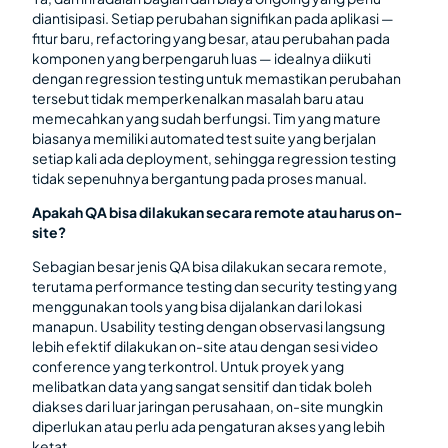
diantisipasi. Setiap perubahan signifikan pada aplikasi —
fitur baru, refactoring yang besar, atau perubahan pada
komponen yang berpengaruh luas — idealnya diikuti
dengan regression testing untuk memastikan perubahan
tersebut tidak memperkenalkan masalah baru atau
memecahkan yang sudah berfungsi. Tim yang mature
biasanya memiliki automated test suite yang berjalan
setiap kali ada deployment, sehingga regression testing
tidak sepenuhnya bergantung pada proses manual.
Apakah QA bisa dilakukan secara remote atau harus on-
site?
Sebagian besar jenis QA bisa dilakukan secara remote,
terutama performance testing dan security testing yang
menggunakan tools yang bisa dijalankan dari lokasi
manapun. Usability testing dengan observasi langsung
lebih efektif dilakukan on-site atau dengan sesi video
conference yang terkontrol. Untuk proyek yang
melibatkan data yang sangat sensitif dan tidak boleh
diakses dari luar jaringan perusahaan, on-site mungkin
diperlukan atau perlu ada pengaturan akses yang lebih
ketat.