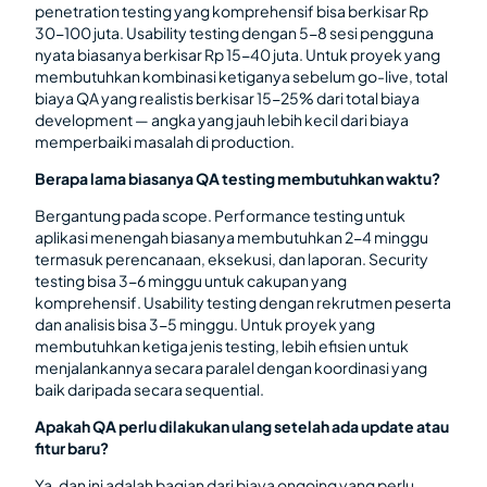
penetration testing yang komprehensif bisa berkisar Rp
30-100 juta. Usability testing dengan 5-8 sesi pengguna
nyata biasanya berkisar Rp 15-40 juta. Untuk proyek yang
membutuhkan kombinasi ketiganya sebelum go-live, total
biaya QA yang realistis berkisar 15-25% dari total biaya
development — angka yang jauh lebih kecil dari biaya
memperbaiki masalah di production.
Berapa lama biasanya QA testing membutuhkan waktu?
Bergantung pada scope. Performance testing untuk
aplikasi menengah biasanya membutuhkan 2-4 minggu
termasuk perencanaan, eksekusi, dan laporan. Security
testing bisa 3-6 minggu untuk cakupan yang
komprehensif. Usability testing dengan rekrutmen peserta
dan analisis bisa 3-5 minggu. Untuk proyek yang
membutuhkan ketiga jenis testing, lebih efisien untuk
menjalankannya secara paralel dengan koordinasi yang
baik daripada secara sequential.
Apakah QA perlu dilakukan ulang setelah ada update atau
fitur baru?
Ya, dan ini adalah bagian dari biaya ongoing yang perlu