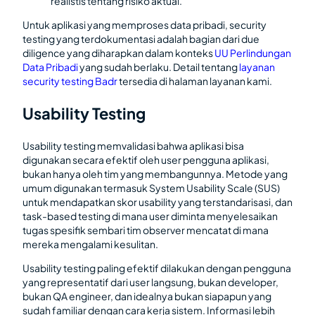
realistis tentang risiko aktual.
Untuk aplikasi yang memproses data pribadi, security
testing yang terdokumentasi adalah bagian dari due
diligence yang diharapkan dalam konteks
UU Perlindungan
Data Pribadi
yang sudah berlaku. Detail tentang
layanan
security testing Badr
tersedia di halaman layanan kami.
Usability Testing
Usability testing memvalidasi bahwa aplikasi bisa
digunakan secara efektif oleh user pengguna aplikasi,
bukan hanya oleh tim yang membangunnya. Metode yang
umum digunakan termasuk System Usability Scale (SUS)
untuk mendapatkan skor usability yang terstandarisasi, dan
task-based testing di mana user diminta menyelesaikan
tugas spesifik sembari tim observer mencatat di mana
mereka mengalami kesulitan.
Usability testing paling efektif dilakukan dengan pengguna
yang representatif dari user langsung, bukan developer,
bukan QA engineer, dan idealnya bukan siapapun yang
sudah familiar dengan cara kerja sistem. Informasi lebih