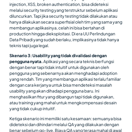
injection, XSS, broken authentication, bisa dideteksi
melalui security testing yang terstruktur sebelum aplikasi
diluncurkan. Tapi jika security testing tidak dilakukan atau
hanya dilakukan secara superfisial oleh tim yang sama yang
membangun aplikasinya, celah ini bisa bertahan di
production hingga dieksploitasi. Di era UU Perlindungan
Data Pribadi yang sudah berlaku, implikasinya tidak hanya
teknis tapi juga legal.
Skenario 3: Usability yang tidak divalidasi dengan
pengguna nyata.
Aplikasi yang secara teknis berfungsi
dengan benar tapi tidak intuitif untuk digunakan oleh
pengguna yang sebenarnya akan menghadapi adoption
yang rendah. Tim yang membangun aplikasi terlalu familiar
dengan cara kerjanya untuk bisa mendeteksi masalah
usability yang akan dihadapi pengguna baru. Ini
menghasilkan fitur yang dibangun tapi tidak digunakan,
atau training yang mahal untuk mengkompensasi desain
yang tidak cukup intuitif.
Ketiga skenario ini memiliki satu kesamaan: semuanya bisa
dideteksi dan dihindari melalui QA yang dilakukan dengan
benar sebelum go-live. Biaya QA yang terasa mahal di awal