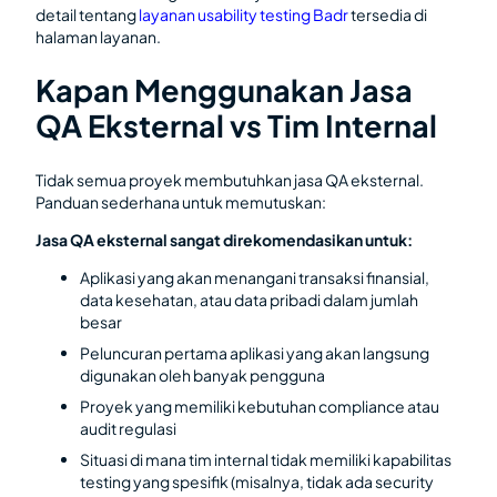
detail tentang
layanan usability testing Badr
tersedia di
halaman layanan.
Kapan Menggunakan Jasa
QA Eksternal vs Tim Internal
Tidak semua proyek membutuhkan jasa QA eksternal.
Panduan sederhana untuk memutuskan:
Jasa QA eksternal sangat direkomendasikan untuk:
Aplikasi yang akan menangani transaksi finansial,
data kesehatan, atau data pribadi dalam jumlah
besar
Peluncuran pertama aplikasi yang akan langsung
digunakan oleh banyak pengguna
Proyek yang memiliki kebutuhan compliance atau
audit regulasi
Situasi di mana tim internal tidak memiliki kapabilitas
testing yang spesifik (misalnya, tidak ada security