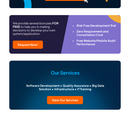
We provide several bonuses
FOR
Risk Free Development Trial
FREE
to help you in making
decisions to develop your own
Zero Requirement and
system/application.
Consultation Cost
Free Website/Mobile Audit
Performance
Request Now!
Our Services
Software Development • Quality Assurance • Big Data
Solution • Infrastructure • IT Training
View Our Services