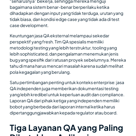
“seharusnya” bekerja, sehingga mereka menguji
bagaimana sistem benar-benar berperilaku ketika
dihadapkan dengan input yang tidak terduga, urutan yang
tidak biasa, dan kondisi edge case yang tidak ada di test
case development.
Keuntungan jasa QA eksternal melampaui sekedar
perspektif yang fresh. Tim QA spesialis memiliki
metodologi testing yang lebih terstruktur, tooling yang
lebih sophisticated, dan pengalaman menemukan jenis
bug yang spesifik dari ratusan proyek sebelumnya. Mereka
tahu di mana harus mencari masalah karena sudah melihat
pola kegagalan yang berulang.
Satu pertimbangan penting untuk konteks enterprise: jasa
QA independen juga memberikan dokumentasi testing
yang lebih kredibel untuk keperluan audit dan compliance.
Laporan QA dari pihak ketiga yang independen memiliki
bobot yang berbeda dari laporan internal ketika harus
dipertanggungjawabkan kepada regulator atau board.
Tiga Layanan QA yang Paling