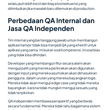
selalu jauh lebih kecil dari biaya konsekuensi yang
ditimbulkan jika masalah baru ditemukan di production.
Perbedaan QA Internal dan
Jasa QA Independen
Tim internal yang bertanggung jawab untuk membangun
aplikasi hampir tidak bisa menjadi QA yang efektif untuk
aplikasi yang sama. Ini bukan soal kompetensi, ini soal bias
yang tidak bisa dihindari.
Developer yang membangun fitur secara alami akan
menguji path yang mereka perkirakan akan digunakan,
dengan input yang mereka asumsikan akan dimasukkan
pengguna, dalam urutan yang mereka bayangkan logis.
Mereka tidak akan menguji edge case yang tidak mereka
bayangkan, karena tidak mungkin menguji sesuatu yang
tidak terpikirkan.
QA independen membawa perspektif yang berbeda
secara fundamental. Mereka tidak tahu bagaimana sistem