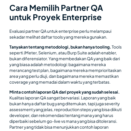
Cara Memilih Partner QA
untuk Proyek Enterprise
Evaluasi partner QA untuk enterprise perlu melampaui
sekadar melihat daftar tools yang mereka gunakan.
Tanyakan tentang metodologi, bukan hanya tooling.
Tools
seperti JMeter, Selenium, atau Burp Suite adalah enabler,
bukan diferensiator. Yang membedakan QA yang baik dari
yang biasa adalah metodologi: bagaimana mereka
merancang test plan, bagaimana mereka memprioritaskan
area yang perlu diuji, dan bagaimana mereka memastikan
coverage yang memadai dalam waktu yang terbatas.
Minta contoh laporan QA dari proyek yang sudah selesai.
Kualitas laporan QA sangat bervariasi. Laporan yang baik
bukan hanya daftar bug yang ditemukan, tapi juga severity
assessment yang jelas, reproduction steps yang bisa diikuti
developer, dan rekomendasi tentang mana yang harus
diperbaiki sebelum go-live vs mana yang bisa ditoleransi.
Partner yang tidak bisa menunjukkan contoh laporan