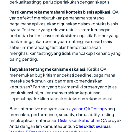
berkualitas tinggi perlu diperlakukan dengan skeptis.
Pastikan mereka memahami konteks bisnis aplikasi.
QA
yang efektif membutuhkan pemahaman tentang
bagaimana aplikasi akan digunakan dalam konteks bisnis
nyata. Test case yang relevan untuk sistem keuangan
berbeda dari test case untuk sistem logistik. Partner yang
tidak mengajukan pertanyaan tentang use case bisnis
sebelum merancang test plan hampir pasti akan
menghasilkan testing yang tidak mencakup skenario yang
paling penting.
Tanyakan tentang mekanisme eskalasi.
Ketika QA
menemukan bug kritis mendekati deadline, bagaimana
mereka berkomunikasi dan merekomendasikan
keputusan? Partner yang baik memiliki proses yang jelas
untuk situasi ini, bukan menyerahkan keputusan
sepenuhnya ke klien tanpa konteks dan rekomendasi.
Badr Interactive menyediakan
layanan QA Testing
yang
mencakup performance, security, dan usability testing
untuk aplikasi enterprise.
Diskusikan kebutuhan QA
proyek
Anda dengan tim kami, atau unduh
Checklist Evaluasi