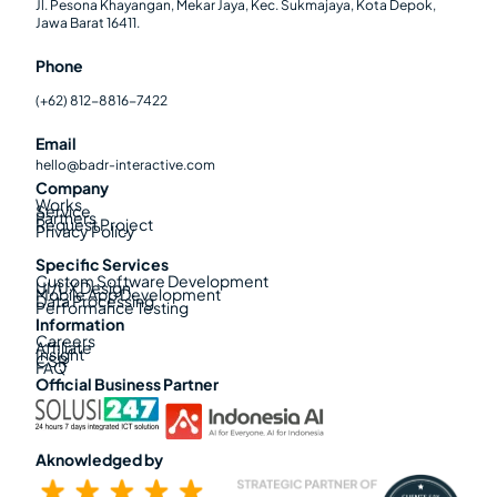
Jl. Pesona Khayangan, Mekar Jaya, Kec. Sukmajaya, Kota Depok,
Jawa Barat 16411.
Phone
(+62) 812-8816-7422
Email
hello@badr-interactive.com
Company
Works
Service
Partners
Request Project
Privacy Policy
Specific Services
Custom Software Development
UI/UX Design
Mobile App Development
Data Processing
Performance Testing
Information
Careers
Affiliate
Insight
CSR
FAQ
Official Business Partner
Aknowledged by