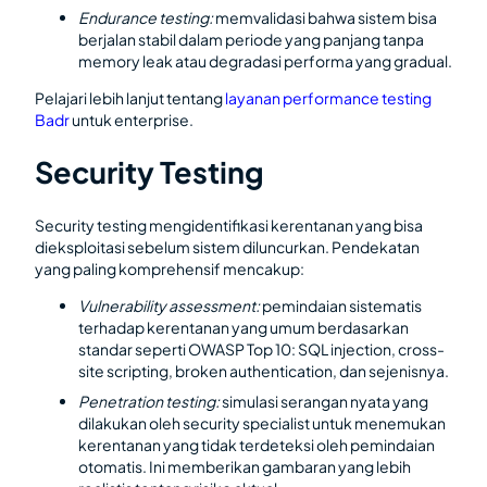
Endurance testing:
memvalidasi bahwa sistem bisa
berjalan stabil dalam periode yang panjang tanpa
memory leak atau degradasi performa yang gradual.
Pelajari lebih lanjut tentang
layanan performance testing
Badr
untuk enterprise.
Security Testing
Security testing mengidentifikasi kerentanan yang bisa
dieksploitasi sebelum sistem diluncurkan. Pendekatan
yang paling komprehensif mencakup:
Vulnerability assessment:
pemindaian sistematis
terhadap kerentanan yang umum berdasarkan
standar seperti OWASP Top 10: SQL injection, cross-
site scripting, broken authentication, dan sejenisnya.
Penetration testing:
simulasi serangan nyata yang
dilakukan oleh security specialist untuk menemukan
kerentanan yang tidak terdeteksi oleh pemindaian
otomatis. Ini memberikan gambaran yang lebih