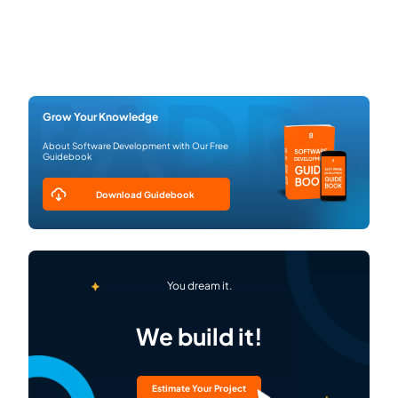
Grow Your Knowledge
About Software Development with Our Free
Guidebook
Download Guidebook
You dream it.
We build it!
Estimate Your Project