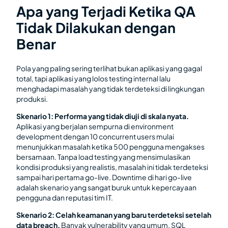
Apa yang Terjadi Ketika QA
Tidak Dilakukan dengan
Benar
Pola yang paling sering terlihat bukan aplikasi yang gagal
total, tapi aplikasi yang lolos testing internal lalu
menghadapi masalah yang tidak terdeteksi di lingkungan
produksi.
Skenario 1: Performa yang tidak diuji di skala nyata.
Aplikasi yang berjalan sempurna di environment
development dengan 10 concurrent users mulai
menunjukkan masalah ketika 500 pengguna mengakses
bersamaan. Tanpa load testing yang mensimulasikan
kondisi produksi yang realistis, masalah ini tidak terdeteksi
sampai hari pertama go-live. Downtime di hari go-live
adalah skenario yang sangat buruk untuk kepercayaan
pengguna dan reputasi tim IT.
Skenario 2: Celah keamanan yang baru terdeteksi setelah
data breach.
Banyak vulnerability yang umum, SQL