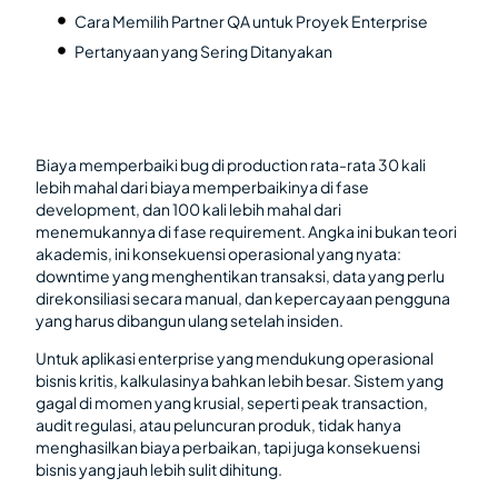
Cara Memilih Partner QA untuk Proyek Enterprise
Pertanyaan yang Sering Ditanyakan
Biaya memperbaiki bug di production rata-rata 30 kali
lebih mahal dari biaya memperbaikinya di fase
development, dan 100 kali lebih mahal dari
menemukannya di fase requirement. Angka ini bukan teori
akademis, ini konsekuensi operasional yang nyata:
downtime yang menghentikan transaksi, data yang perlu
direkonsiliasi secara manual, dan kepercayaan pengguna
yang harus dibangun ulang setelah insiden.
Untuk aplikasi enterprise yang mendukung operasional
bisnis kritis, kalkulasinya bahkan lebih besar. Sistem yang
gagal di momen yang krusial, seperti peak transaction,
audit regulasi, atau peluncuran produk, tidak hanya
menghasilkan biaya perbaikan, tapi juga konsekuensi
bisnis yang jauh lebih sulit dihitung.