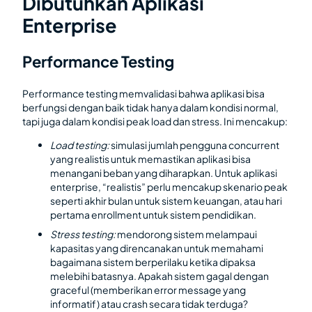
Dibutuhkan Aplikasi
Enterprise
Performance Testing
Performance testing memvalidasi bahwa aplikasi bisa
berfungsi dengan baik tidak hanya dalam kondisi normal,
tapi juga dalam kondisi peak load dan stress. Ini mencakup:
Load testing:
simulasi jumlah pengguna concurrent
yang realistis untuk memastikan aplikasi bisa
menangani beban yang diharapkan. Untuk aplikasi
enterprise, “realistis” perlu mencakup skenario peak
seperti akhir bulan untuk sistem keuangan, atau hari
pertama enrollment untuk sistem pendidikan.
Stress testing:
mendorong sistem melampaui
kapasitas yang direncanakan untuk memahami
bagaimana sistem berperilaku ketika dipaksa
melebihi batasnya. Apakah sistem gagal dengan
graceful (memberikan error message yang
informatif) atau crash secara tidak terduga?