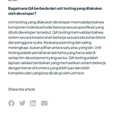
Bagaimana QA berbeda dari unit testing yang dilakukan
oleh developer?
Unit testing yang dilakukan developer memvalidasi bahwa
komponen individual kode bekerja sesuai spesifikasi yang
ditulis developer tersebut. QA testing memvalidasi bahwa
sistem secara keseluruhan bekerja sesuai kebutuhan bisnis
dan pengguna nyata. Keduanya penting dan saling
melengkapi, bukan pilihan antara satu atau yang lain. Unit
testing adalah pertahanan pertama yang harus ada di
setiap tim development yang serius. QA testing adalah
lapisan validasi tambahan yang memastikan sistem bekerja
dengan benar di konteks yang lebih luas dan lebih
kompleks dari yang bisa dicakup oleh unit test.
Share the article