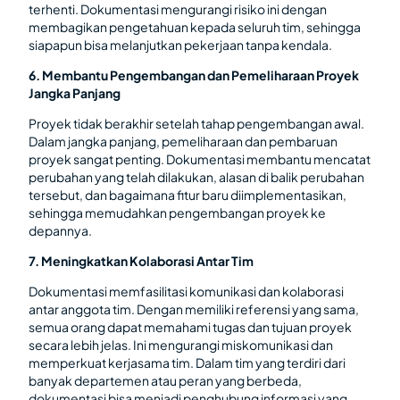
terhenti. Dokumentasi mengurangi risiko ini dengan
membagikan pengetahuan kepada seluruh tim, sehingga
siapapun bisa melanjutkan pekerjaan tanpa kendala.
6. Membantu Pengembangan dan Pemeliharaan Proyek
Jangka Panjang
Proyek tidak berakhir setelah tahap pengembangan awal.
Dalam jangka panjang, pemeliharaan dan pembaruan
proyek sangat penting. Dokumentasi membantu mencatat
perubahan yang telah dilakukan, alasan di balik perubahan
tersebut, dan bagaimana fitur baru diimplementasikan,
sehingga memudahkan pengembangan proyek ke
depannya.
7. Meningkatkan Kolaborasi Antar Tim
Dokumentasi memfasilitasi komunikasi dan kolaborasi
antar anggota tim. Dengan memiliki referensi yang sama,
semua orang dapat memahami tugas dan tujuan proyek
secara lebih jelas. Ini mengurangi miskomunikasi dan
memperkuat kerjasama tim. Dalam tim yang terdiri dari
banyak departemen atau peran yang berbeda,
dokumentasi bisa menjadi penghubung informasi yang