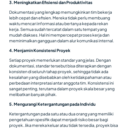
3. Meningkatkan Efisiensi dan Produktivitas
Dokumentasi yang lengkap memungkinkan tim bekerja
lebih cepat dan efisien. Mereka tidak perlu membuang
waktu mencari informasi atau bertanya kepada rekan
kerja. Semua sudah tercatat dalam satu tempat yang
mudah diakses. Hal ini mempercepat proses kerja dan
meminimalkan gangguan dalam alur komunikasi internal.
4. Menjamin Konsistensi Proyek
Setiap proyek memerlukan standar yang jelas. Dengan
dokumentasi, standar tersebut bisa diterapkan dengan
konsisten di seluruh tahap proyek, sehingga tidak ada
kesalahan yang disebabkan oleh ketidakpahaman atau
perbedaan interpretasi antar anggota tim. Konsistensi ini
sangat penting, terutama dalam proyek skala besar yang
melibatkan banyak pihak.
5. Mengurangi Ketergantungan pada Individu
Ketergantungan pada satu atau dua orang yang memiliki
pengetahuan spesifik dapat menjadi risiko besar bagi
proyek. Jika mereka keluar atau tidak tersedia, proyek bisa