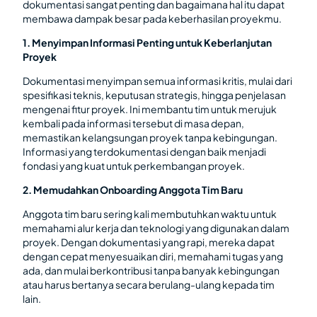
dokumentasi sangat penting dan bagaimana hal itu dapat
membawa dampak besar pada keberhasilan proyekmu.
1. Menyimpan Informasi Penting untuk Keberlanjutan
Proyek
Dokumentasi menyimpan semua informasi kritis, mulai dari
spesifikasi teknis, keputusan strategis, hingga penjelasan
mengenai fitur proyek. Ini membantu tim untuk merujuk
kembali pada informasi tersebut di masa depan,
memastikan kelangsungan proyek tanpa kebingungan.
Informasi yang terdokumentasi dengan baik menjadi
fondasi yang kuat untuk perkembangan proyek.
2. Memudahkan Onboarding Anggota Tim Baru
Anggota tim baru sering kali membutuhkan waktu untuk
memahami alur kerja dan teknologi yang digunakan dalam
proyek. Dengan dokumentasi yang rapi, mereka dapat
dengan cepat menyesuaikan diri, memahami tugas yang
ada, dan mulai berkontribusi tanpa banyak kebingungan
atau harus bertanya secara berulang-ulang kepada tim
lain.