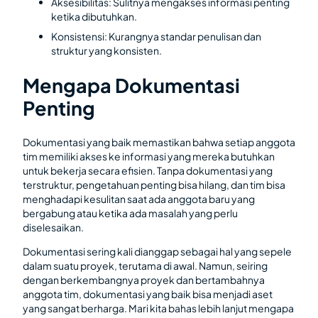
Aksesibilitas: Sulitnya mengakses informasi penting
ketika dibutuhkan.
Konsistensi: Kurangnya standar penulisan dan
struktur yang konsisten.
Mengapa Dokumentasi
Penting
Dokumentasi yang baik memastikan bahwa setiap anggota
tim memiliki akses ke informasi yang mereka butuhkan
untuk bekerja secara efisien. Tanpa dokumentasi yang
terstruktur, pengetahuan penting bisa hilang, dan tim bisa
menghadapi kesulitan saat ada anggota baru yang
bergabung atau ketika ada masalah yang perlu
diselesaikan.
Dokumentasi sering kali dianggap sebagai hal yang sepele
dalam suatu proyek, terutama di awal. Namun, seiring
dengan berkembangnya proyek dan bertambahnya
anggota tim, dokumentasi yang baik bisa menjadi aset
yang sangat berharga. Mari kita bahas lebih lanjut mengapa