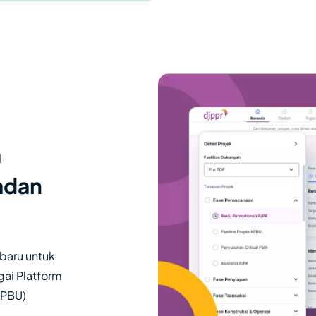
a
adan
baru untuk
ai Platform
KPBU)