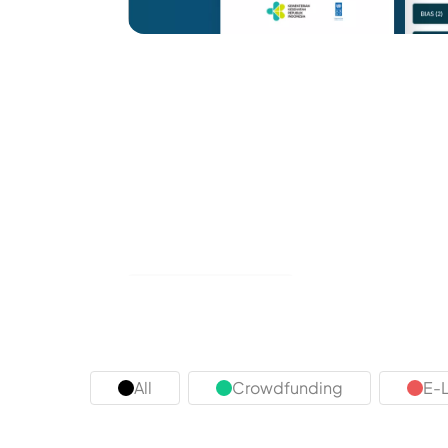
All
Crowdfunding
E-