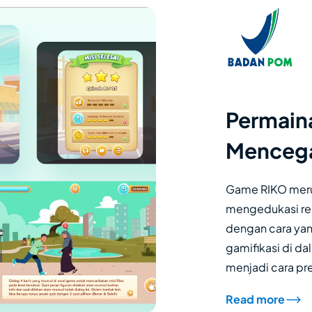
Permaina
Menceg
Game RIKO merup
mengedukasi re
dengan cara ya
gamifikasi di da
menjadi cara pre
Read more