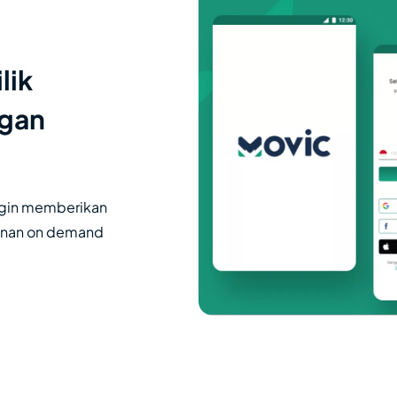
lik
ngan
ingin memberikan
yanan on demand