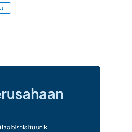
Us
erusahaan
 bisnis itu unik.