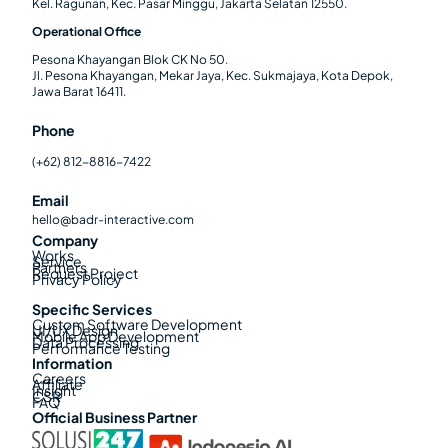
Kel. Ragunan, Kec. Pasar Minggu, Jakarta Selatan 12550.
Operational Office
Pesona Khayangan Blok CK No 50.
Jl. Pesona Khayangan, Mekar Jaya, Kec. Sukmajaya, Kota Depok,
Jawa Barat 16411.
Phone
(+62) 812-8816-7422
Email
hello@badr-interactive.com
Company
Works
Service
Partners
Request Project
Privacy Policy
Specific Services
Custom Software Development
UI/UX Design
Mobile App Development
Data Processing
Performance Testing
Information
Careers
Affiliate
Insight
CSR
FAQ
Official Business Partner