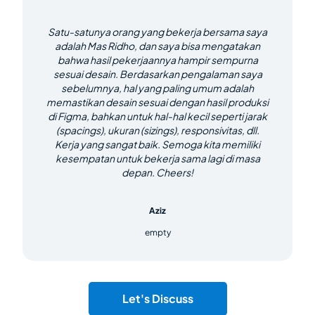
Satu-satunya orang yang bekerja bersama saya
adalah Mas Ridho, dan saya bisa mengatakan
bahwa hasil pekerjaannya hampir sempurna
sesuai desain. Berdasarkan pengalaman saya
sebelumnya, hal yang paling umum adalah
memastikan desain sesuai dengan hasil produksi
di Figma, bahkan untuk hal-hal kecil seperti jarak
(spacings), ukuran (sizings), responsivitas, dll.
Kerja yang sangat baik. Semoga kita memiliki
kesempatan untuk bekerja sama lagi di masa
depan. Cheers!
Aziz
empty
Let's Discuss