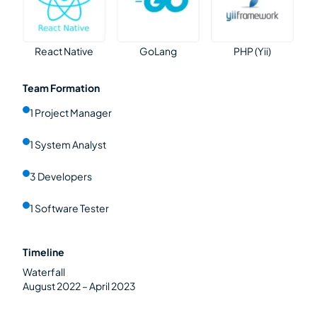
React Native
GoLang
PHP (Yii)
Team Formation
1 Project Manager
1 System Analyst
3 Developers
1 Software Tester
Timeline
Waterfall
August 2022 – April 2023