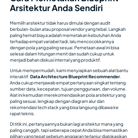
Arsitektur Anda Sendiri
Memilih arsitektur tidak harus dimulai dengan audit
berbulan-bulan atau proposal vendor yang tebal. Langkah
paling hemat biaya adalah memetakan kebutuhan Anda
terhadap empat variabel tadi, lalu mencocokkannya
dengan pola yang paling sesuai. Pemetaan awal ini bisa
selesai dalam hitungan menit dan sudah cukup untuk
menjadi bahan diskusi internal yang produktif.
Untuk mempermudah, kami menyiapkan sebuah alat bantu
interaktif:
Data Architecture Blueprint Recommender
.
Anda cukup menjawab empat pertanyaan singkat tentang
sumber data, kecepatan, tujuan penggunaan, dan volume.
Alat ini kemudian merekomendasikan pola arsitektur yang
paling sesuai, lengkap dengan diagram alur dan
rekomendasi tech stack yang bisa langsung dibawa ke
rapat teknis.
Di titik ini, pertanyaannya bukan lagi arsitektur mana yang
paling canggih, tapi seberapa cepat Anda bisa memastikan
pilihan yang tepat sebelum anggaran terlanjur dialokasikan