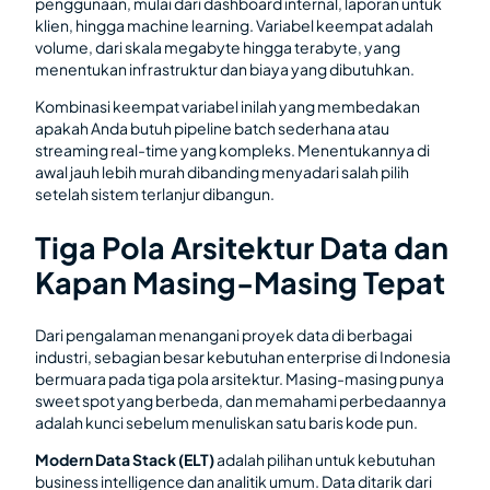
penggunaan, mulai dari dashboard internal, laporan untuk
klien, hingga machine learning. Variabel keempat adalah
volume, dari skala megabyte hingga terabyte, yang
menentukan infrastruktur dan biaya yang dibutuhkan.
Kombinasi keempat variabel inilah yang membedakan
apakah Anda butuh pipeline batch sederhana atau
streaming real-time yang kompleks. Menentukannya di
awal jauh lebih murah dibanding menyadari salah pilih
setelah sistem terlanjur dibangun.
Tiga Pola Arsitektur Data dan
Kapan Masing-Masing Tepat
Dari pengalaman menangani proyek data di berbagai
industri, sebagian besar kebutuhan enterprise di Indonesia
bermuara pada tiga pola arsitektur. Masing-masing punya
sweet spot yang berbeda, dan memahami perbedaannya
adalah kunci sebelum menuliskan satu baris kode pun.
Modern Data Stack (ELT)
adalah pilihan untuk kebutuhan
business intelligence dan analitik umum. Data ditarik dari