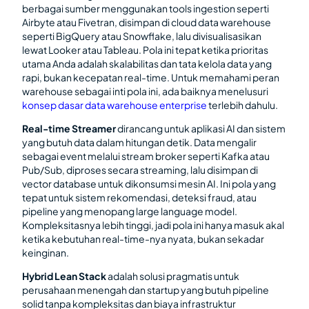
berbagai sumber menggunakan tools ingestion seperti
Airbyte atau Fivetran, disimpan di cloud data warehouse
seperti BigQuery atau Snowflake, lalu divisualisasikan
lewat Looker atau Tableau. Pola ini tepat ketika prioritas
utama Anda adalah skalabilitas dan tata kelola data yang
rapi, bukan kecepatan real-time. Untuk memahami peran
warehouse sebagai inti pola ini, ada baiknya menelusuri
konsep dasar data warehouse enterprise
terlebih dahulu.
Real-time Streamer
dirancang untuk aplikasi AI dan sistem
yang butuh data dalam hitungan detik. Data mengalir
sebagai event melalui stream broker seperti Kafka atau
Pub/Sub, diproses secara streaming, lalu disimpan di
vector database untuk dikonsumsi mesin AI. Ini pola yang
tepat untuk sistem rekomendasi, deteksi fraud, atau
pipeline yang menopang large language model.
Kompleksitasnya lebih tinggi, jadi pola ini hanya masuk akal
ketika kebutuhan real-time-nya nyata, bukan sekadar
keinginan.
Hybrid Lean Stack
adalah solusi pragmatis untuk
perusahaan menengah dan startup yang butuh pipeline
solid tanpa kompleksitas dan biaya infrastruktur