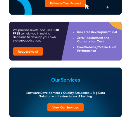
Estimate Your Project
We provide several bonuses
FOR
Risk Free Development Trial
FREE
to help you in making
decisions to develop your own
Zero Requirement and
system/application.
Consultation Cost
Free Website/Mobile Audit
Performance
Request Now!
Our Services
Software Development • Quality Assurance • Big Data
Solution • Infrastructure • IT Training
View Our Services