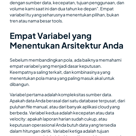
dengan sumber data, kecepatan, tujuan penggunaan, dan
volume kami saat ini dan dua tahun ke depan”. Empat
variabel itu yang seharusnya menentukan pilihan, bukan
tren atau nama besar tools.
Empat Variabel yang
Menentukan Arsitektur Anda
Sebelum membandingkan pola, ada baiknya memahami
empat variabel yang menjadi dasar keputusan.
Keempatnya saling terkait, dan kombinasinya yang
menentukan pola mana yang paling masuk akal untuk
dibangun.
Variabel pertama adalah kompleksitas sumber data.
Apakah data Anda berasal dari satu database terpusat, dari
puluhan file manual, atau dari banyak aplikasi cloud yang
berbeda. Variabel kedua adalah kecepatan atau data
velocity: apakah laporan harian sudah cukup, atau
keputusan operasional Anda butuh data yang tersedia
dalam hitungan detik. Variabel ketiga adalah tujuan