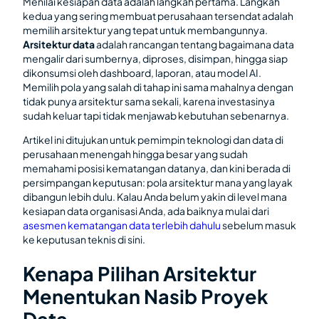
Menilai kesiapan data adalah langkah pertama. Langkah
kedua yang sering membuat perusahaan tersendat adalah
memilih arsitektur yang tepat untuk membangunnya.
Arsitektur data
adalah rancangan tentang bagaimana data
mengalir dari sumbernya, diproses, disimpan, hingga siap
dikonsumsi oleh dashboard, laporan, atau model AI.
Memilih pola yang salah di tahap ini sama mahalnya dengan
tidak punya arsitektur sama sekali, karena investasinya
sudah keluar tapi tidak menjawab kebutuhan sebenarnya.
Artikel ini ditujukan untuk pemimpin teknologi dan data di
perusahaan menengah hingga besar yang sudah
memahami posisi kematangan datanya, dan kini berada di
persimpangan keputusan: pola arsitektur mana yang layak
dibangun lebih dulu. Kalau Anda belum yakin di level mana
kesiapan data organisasi Anda, ada baiknya mulai dari
asesmen kematangan data terlebih dahulu
sebelum masuk
ke keputusan teknis di sini.
Kenapa Pilihan Arsitektur
Menentukan Nasib Proyek