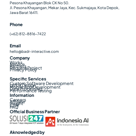
Pesona Khayangan Blok CK No 50.
Jl. Pesona Khayangan, Mekar Jaya, Kec. Sukmajaya, Kota Depok,
Jawa Barat 16411.
Phone
(+62) 812-8816-7422
Email
hello@badr-interactive.com
Company
Works
Service
Partners
Request Project
Privacy Policy
Specific Services
Custom Software Development
UI/UX Design
Mobile App Development
Data Processing
Performance Testing
Information
Careers
Affiliate
Insight
CSR
FAQ
Official Business Partner
Aknowledged by