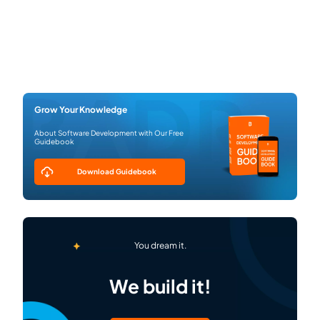
Grow Your Knowledge
About Software Development with Our Free
Guidebook
Download Guidebook
You dream it.
We build it!