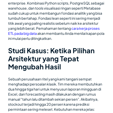
enterprise. Kombinasi Python scripts, PostgreSQL sebagai
warehouse, dan tools visualisasi ringan seperti Metabase
sudah cukup untuk membangun fondasi analitik yang bisa
tumbuh bertahap. Fondasi lean seperti ini sering menjadi
titik awal yang paling realistis sebelum naik ke arsitektur
yang lebih berat. Pemahaman tentang
cara kerja proses
ETL pada big data
akan membantu Anda menilai kapan pola
ini mulai perlu ditingkatkan.
Studi Kasus: Ketika Pilihan
Arsitektur yang Tepat
Mengubah Hasil
Sebuah perusahaan ritel yang kami tangani sempat
menghadapi persoalan klasik. Tim mereka membutuhkan
dua hingga tiga hari untuk menyusun laporan mingguan di
Excel, dan forecasting masih dilakukan dengan rumus
manual “tahun lalu ditambah sekian persen”. Akibatnya,
stockout terjadi hingga 20 persen karena prediksi
permintaan sering meleset. Kebutuhan mereka jelas: