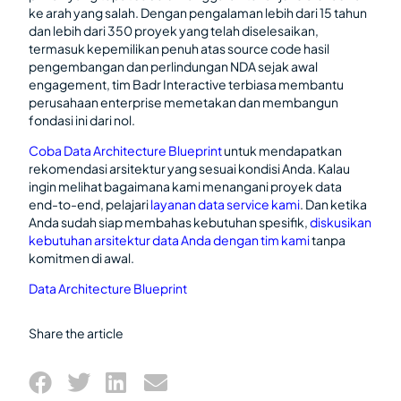
ke arah yang salah. Dengan pengalaman lebih dari 15 tahun
dan lebih dari 350 proyek yang telah diselesaikan,
termasuk kepemilikan penuh atas source code hasil
pengembangan dan perlindungan NDA sejak awal
engagement, tim Badr Interactive terbiasa membantu
perusahaan enterprise memetakan dan membangun
fondasi ini dari nol.
Coba Data Architecture Blueprint
untuk mendapatkan
rekomendasi arsitektur yang sesuai kondisi Anda. Kalau
ingin melihat bagaimana kami menangani proyek data
end-to-end, pelajari
layanan data service kami
. Dan ketika
Anda sudah siap membahas kebutuhan spesifik,
diskusikan
kebutuhan arsitektur data Anda dengan tim kami
tanpa
komitmen di awal.
Data Architecture Blueprint
Share the article