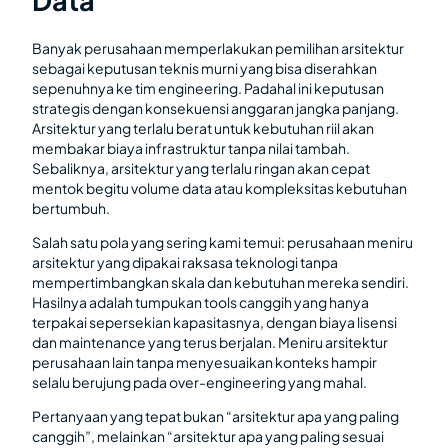
Data
Banyak perusahaan memperlakukan pemilihan arsitektur
sebagai keputusan teknis murni yang bisa diserahkan
sepenuhnya ke tim engineering. Padahal ini keputusan
strategis dengan konsekuensi anggaran jangka panjang.
Arsitektur yang terlalu berat untuk kebutuhan riil akan
membakar biaya infrastruktur tanpa nilai tambah.
Sebaliknya, arsitektur yang terlalu ringan akan cepat
mentok begitu volume data atau kompleksitas kebutuhan
bertumbuh.
Salah satu pola yang sering kami temui: perusahaan meniru
arsitektur yang dipakai raksasa teknologi tanpa
mempertimbangkan skala dan kebutuhan mereka sendiri.
Hasilnya adalah tumpukan tools canggih yang hanya
terpakai sepersekian kapasitasnya, dengan biaya lisensi
dan maintenance yang terus berjalan. Meniru arsitektur
perusahaan lain tanpa menyesuaikan konteks hampir
selalu berujung pada over-engineering yang mahal.
Pertanyaan yang tepat bukan “arsitektur apa yang paling
canggih”, melainkan “arsitektur apa yang paling sesuai