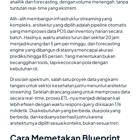
analitik dan forecasting, dengan volume menengah, tanpa
tuntutan real-time yang ekstrem.
Alih-alih membangun infrastruktur streaming yang
kompleks, arsitektur yang dipilih adalah pipeline otomatis
yang memproses data POS dan inventory harian secara
batch. Hasilnya, waktu analisis turun dari sekitar 20 jam
menjadi kurang dari 5 jam per minggu, dan forecasting
engine yang dibangun di atasnya mencapai akurasi
prediksi hingga 85 persen. Yang menentukan bukan
kecanggihan tools, tapi kecocokan pola dengan
kebutuhan riil.
Di sisi lain spektrum, salah satu proyek data yang kami
tangani untuk sektor kesehatan justru menuntut arsitektur
streaming. Setelah dirancang ulang untuk memproses data
secara real-time, proses ETL-nya menjadi delapan kali
lebih efisien dengan waktu respons query di kisaran 176
milidetik. Dua kebutuhan yang berbeda, dua pola yang
berbeda, dan keduanya berhasil justru karena
arsitekturnya dipilih sesuai konteks, bukan sesuai tren.
Cara Memetakan Blueprint