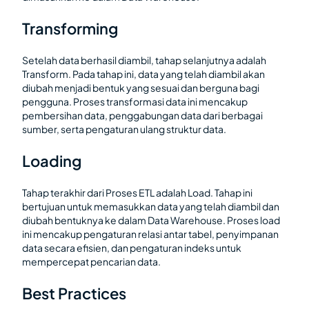
Transforming
Setelah data berhasil diambil, tahap selanjutnya adalah
Transform. Pada tahap ini, data yang telah diambil akan
diubah menjadi bentuk yang sesuai dan berguna bagi
pengguna. Proses transformasi data ini mencakup
pembersihan data, penggabungan data dari berbagai
sumber, serta pengaturan ulang struktur data.
Loading
Tahap terakhir dari Proses ETL adalah Load. Tahap ini
bertujuan untuk memasukkan data yang telah diambil dan
diubah bentuknya ke dalam Data Warehouse. Proses load
ini mencakup pengaturan relasi antar tabel, penyimpanan
data secara efisien, dan pengaturan indeks untuk
mempercepat pencarian data.
Best Practices