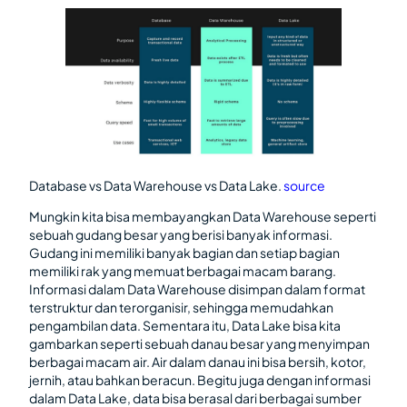
Database vs Data Warehouse vs Data Lake.
source
Mungkin kita bisa membayangkan Data Warehouse seperti
sebuah gudang besar yang berisi banyak informasi.
Gudang ini memiliki banyak bagian dan setiap bagian
memiliki rak yang memuat berbagai macam barang.
Informasi dalam Data Warehouse disimpan dalam format
terstruktur dan terorganisir, sehingga memudahkan
pengambilan data. Sementara itu, Data Lake bisa kita
gambarkan seperti sebuah danau besar yang menyimpan
berbagai macam air. Air dalam danau ini bisa bersih, kotor,
jernih, atau bahkan beracun. Begitu juga dengan informasi
dalam Data Lake, data bisa berasal dari berbagai sumber