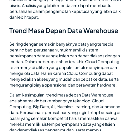
bisnis. Analisis yang lebih mendalam dapat membantu
perusahaan dalam pengambilan keputusan yang lebih baik
dan lebih tepat.
Trend Masa Depan Data Warehouse
Seiring dengan semakin banyaknya data yang tersedia,
penting bagi perusahaan untuk memiliki sistem
penyimpanan data yang efisien dan dapat diakses dengan
mudah. Dalam beberapa tahun terakhir, Cloud Computing
telah menjadi pilihan yang populer untuk menyimpan dan
mengelola data. Hal ini karena Cloud Computing dapat
menyediakan akses yang mudah dan cepat ke data, serta
mengurangi biaya operasional dan perawatan hardware.
Dalam kesimpulan, trend masa depan Data Warehouse
adalah semakin berkembangnya teknologi Cloud
Computing, Big Data, AI, Machine Learning, dan keamanan
data. Perusahaan-perusahaan yang ingin tetap bersaing di
pasar yang semakin kompetitif harus memastikan bahwa
mereka memiliki sistem penyimpanan data yang efisien
dan dapat diakses dengan mudah, serta mampu