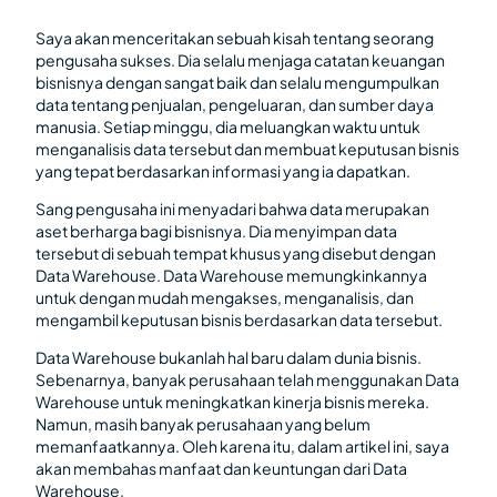
Saya akan menceritakan sebuah kisah tentang seorang
pengusaha sukses. Dia selalu menjaga catatan keuangan
bisnisnya dengan sangat baik dan selalu mengumpulkan
data tentang penjualan, pengeluaran, dan sumber daya
manusia. Setiap minggu, dia meluangkan waktu untuk
menganalisis data tersebut dan membuat keputusan bisnis
yang tepat berdasarkan informasi yang ia dapatkan.
Sang pengusaha ini menyadari bahwa data merupakan
aset berharga bagi bisnisnya. Dia menyimpan data
tersebut di sebuah tempat khusus yang disebut dengan
Data Warehouse. Data Warehouse memungkinkannya
untuk dengan mudah mengakses, menganalisis, dan
mengambil keputusan bisnis berdasarkan data tersebut.
Data Warehouse bukanlah hal baru dalam dunia bisnis.
Sebenarnya, banyak perusahaan telah menggunakan Data
Warehouse untuk meningkatkan kinerja bisnis mereka.
Namun, masih banyak perusahaan yang belum
memanfaatkannya. Oleh karena itu, dalam artikel ini, saya
akan membahas manfaat dan keuntungan dari Data
Warehouse.