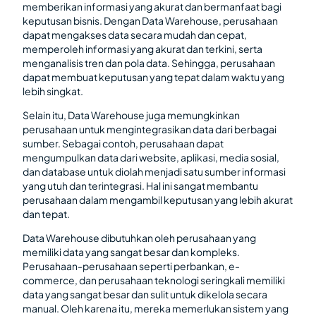
memberikan informasi yang akurat dan bermanfaat bagi
keputusan bisnis. Dengan Data Warehouse, perusahaan
dapat mengakses data secara mudah dan cepat,
memperoleh informasi yang akurat dan terkini, serta
menganalisis tren dan pola data. Sehingga, perusahaan
dapat membuat keputusan yang tepat dalam waktu yang
lebih singkat.
Selain itu, Data Warehouse juga memungkinkan
perusahaan untuk mengintegrasikan data dari berbagai
sumber. Sebagai contoh, perusahaan dapat
mengumpulkan data dari website, aplikasi, media sosial,
dan database untuk diolah menjadi satu sumber informasi
yang utuh dan terintegrasi. Hal ini sangat membantu
perusahaan dalam mengambil keputusan yang lebih akurat
dan tepat.
Data Warehouse dibutuhkan oleh perusahaan yang
memiliki data yang sangat besar dan kompleks.
Perusahaan-perusahaan seperti perbankan, e-
commerce, dan perusahaan teknologi seringkali memiliki
data yang sangat besar dan sulit untuk dikelola secara
manual. Oleh karena itu, mereka memerlukan sistem yang