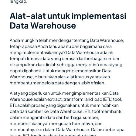
lengkap.
Alat-alat untuk implementasi
Data Warehouse
Anda mungkin telah mendengar tentang Data Warehouse,
tetapi apakah Anda tahu apa itu dan bagaimana cara
mengimplementasikannya? Data Warehouse adalah
tempat di mana data yang berasal dari berbagai sumber
dikumpulkan dan diolah sehingga menjadi informasi yang
dapat dipahami. Untuk mengimplementasikan Data
Warehouse, dibutuhkan alat-alat khusus yang akan
membantu mengelola data dengan lebih efisien.
Alat yang diperlukan untuk mengimplementasikan Data
Warehouse adalah extract, transform, and load (ETL) tool.
ETL adalah proses yang digunakan untuk memindahkan
data dari sumber ke Data Warehouse. ETL tool membantu
dalam mengambil data dari berbagai sumber,
membersihkannya, mengubah formatnya, dan
membuatnya ke dalam Data Warehouse. Dalam beberapa
kasus, ETL tool juga dapat membantu dalam