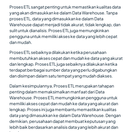
Proses ETL sangat penting untuk memastikan kualitas data
yang akan dimasukkan ke dalam Data Warehouse. Tanpa
proses ETL, data yang dimasukkan ke dalam Data
Warehouse dapat menjadi tidak akurat, tidak lengkap, dan
sulit untuk dianalisis. Proses ETL juga memungkinkan
pengguna untuk memiliki akses ke data yang lebih cepat
dan mudah.
Proses ETL sebaiknya dilakukan ketika perusahaan
membutuhkan akses cepat dan mudah ke data yang akurat
dan lengkap. Proses ETL juga sebaiknya dilakukan ketika
terdapat berbagai sumber data yang perlu digabungkan
dan disimpan dalam satu tempat yang mudah diakses.
Dalam kesimpulannya, Proses ETL merupakan tahapan
penting dalam memaksimalkan manfaat dari Data
Warehouse. Proses ETL memungkinkan pengguna untuk
memiliki akses cepat dan mudah ke data yang akurat dan
lengkap. Proses ini juga membantu memastikan kualitas
data yang dimasukkan ke dalam Data Warehouse. Dengan
demikian, perusahaan dapat membuat keputusan yang
lebih baik berdasarkan analisis data yang lebih akurat dan