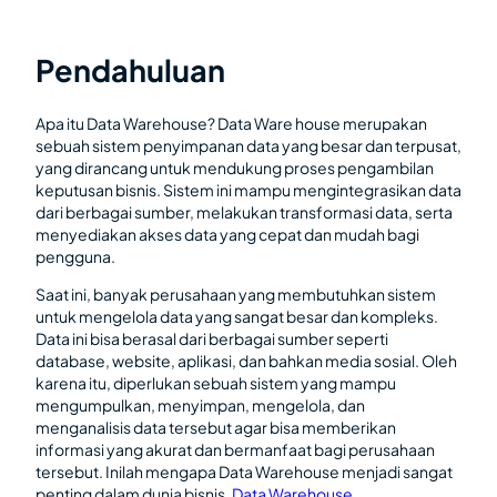
Pendahuluan
Apa itu Data Warehouse? Data Ware house merupakan
sebuah sistem penyimpanan data yang besar dan terpusat,
yang dirancang untuk mendukung proses pengambilan
keputusan bisnis. Sistem ini mampu mengintegrasikan data
dari berbagai sumber, melakukan transformasi data, serta
menyediakan akses data yang cepat dan mudah bagi
pengguna.
Saat ini, banyak perusahaan yang membutuhkan sistem
untuk mengelola data yang sangat besar dan kompleks.
Data ini bisa berasal dari berbagai sumber seperti
database, website, aplikasi, dan bahkan media sosial. Oleh
karena itu, diperlukan sebuah sistem yang mampu
mengumpulkan, menyimpan, mengelola, dan
menganalisis data tersebut agar bisa memberikan
informasi yang akurat dan bermanfaat bagi perusahaan
tersebut. Inilah mengapa Data Warehouse menjadi sangat
penting dalam dunia bisnis.
Data Warehouse