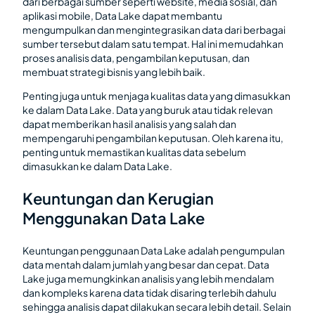
dari berbagai sumber seperti website, media sosial, dan
aplikasi mobile, Data Lake dapat membantu
mengumpulkan dan mengintegrasikan data dari berbagai
sumber tersebut dalam satu tempat. Hal ini memudahkan
proses analisis data, pengambilan keputusan, dan
membuat strategi bisnis yang lebih baik.
Penting juga untuk menjaga kualitas data yang dimasukkan
ke dalam Data Lake. Data yang buruk atau tidak relevan
dapat memberikan hasil analisis yang salah dan
mempengaruhi pengambilan keputusan. Oleh karena itu,
penting untuk memastikan kualitas data sebelum
dimasukkan ke dalam Data Lake.
Keuntungan dan Kerugian
Menggunakan Data Lake
Keuntungan penggunaan Data Lake adalah pengumpulan
data mentah dalam jumlah yang besar dan cepat. Data
Lake juga memungkinkan analisis yang lebih mendalam
dan kompleks karena data tidak disaring terlebih dahulu
sehingga analisis dapat dilakukan secara lebih detail. Selain