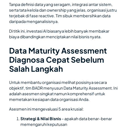
Tanpa definisi data yang seragam, integrasi antar sistem,
serta tata kelola dan ownership yang jelas, organisasi justru
terjebak di fase reactive. Tim sibuk membersihkan data
daripada menganalisisnya.
Di titik ini, investasi AI biasanya lebih banyak membakar
biaya dibandingkan menciptakan nilai bisnis nyata.
Data Maturity Assessment
Diagnosa Cepat Sebelum
Salah Langkah
Untuk membantu organisasi melihat posisinya secara
objektif, tim BADR menyusun Data Maturity Assessment. Ini
adalah asesmen singkat namun komprehensif untuk
memetakan kesiapan data organisasi Anda.
Asesmen ini mengevaluasi 5 area krusial:
Strategi & Nilai Bisnis
– apakah data benar-benar
memengaruhi keputusan