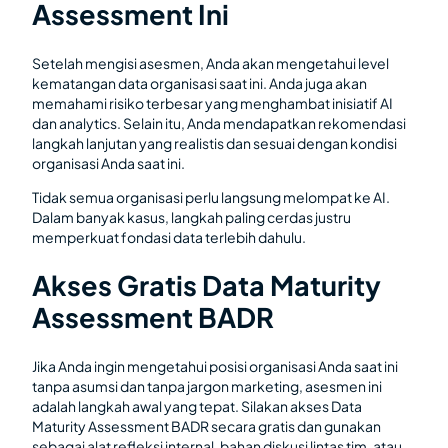
Assessment Ini
Setelah mengisi asesmen, Anda akan mengetahui level
kematangan data organisasi saat ini. Anda juga akan
memahami risiko terbesar yang menghambat inisiatif AI
dan analytics. Selain itu, Anda mendapatkan rekomendasi
langkah lanjutan yang realistis dan sesuai dengan kondisi
organisasi Anda saat ini.
Tidak semua organisasi perlu langsung melompat ke AI.
Dalam banyak kasus, langkah paling cerdas justru
memperkuat fondasi data terlebih dahulu.
Akses Gratis Data Maturity
Assessment BADR
Jika Anda ingin mengetahui posisi organisasi Anda saat ini
tanpa asumsi dan tanpa jargon marketing, asesmen ini
adalah langkah awal yang tepat. Silakan akses Data
Maturity Assessment BADR secara gratis dan gunakan
sebagai alat refleksi internal, bahan diskusi lintas tim, atau