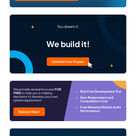
You dream it.
We build it!
Estimate Your Project
We provide several bonuses
FOR
Risk Free Development Trial
FREE
to help you in making
decisions to develop your own
Zero Requirement and
system/application.
Consultation Cost
Free Website/Mobile Audit
Performance
Request Now!