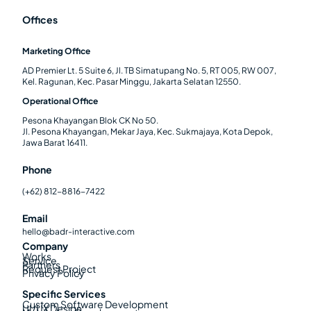
Offices
Marketing Office
AD Premier Lt. 5 Suite 6, Jl. TB Simatupang No. 5, RT 005, RW 007,
Kel. Ragunan, Kec. Pasar Minggu, Jakarta Selatan 12550.
Operational Office
Pesona Khayangan Blok CK No 50.
Jl. Pesona Khayangan, Mekar Jaya, Kec. Sukmajaya, Kota Depok,
Jawa Barat 16411.
Phone
(+62) 812-8816-7422
Email
hello@badr-interactive.com
Company
Works
Service
Partners
Request Project
Privacy Policy
Specific Services
Custom Software Development
UI/UX Design