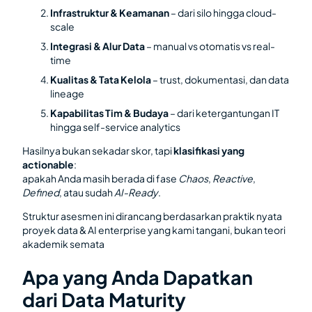
Infrastruktur & Keamanan
– dari silo hingga cloud-
scale
Integrasi & Alur Data
– manual vs otomatis vs real-
time
Kualitas & Tata Kelola
– trust, dokumentasi, dan data
lineage
Kapabilitas Tim & Budaya
– dari ketergantungan IT
hingga self-service analytics
Hasilnya bukan sekadar skor, tapi
klasifikasi yang
actionable
:
apakah Anda masih berada di fase
Chaos
,
Reactive
,
Defined
, atau sudah
AI-Ready
.
Struktur asesmen ini dirancang berdasarkan praktik nyata
proyek data & AI enterprise yang kami tangani, bukan teori
akademik semata
Apa yang Anda Dapatkan
dari Data Maturity