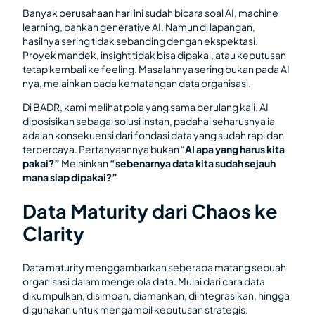
Banyak perusahaan hari ini sudah bicara soal AI, machine
learning, bahkan generative AI. Namun di lapangan,
hasilnya sering tidak sebanding dengan ekspektasi.
Proyek mandek, insight tidak bisa dipakai, atau keputusan
tetap kembali ke feeling. Masalahnya sering bukan pada AI
nya, melainkan pada kematangan data organisasi.
Di BADR, kami melihat pola yang sama berulang kali. AI
diposisikan sebagai solusi instan, padahal seharusnya ia
adalah konsekuensi dari fondasi data yang sudah rapi dan
terpercaya. Pertanyaannya bukan “
AI apa yang harus kita
pakai?”
Melainkan
“sebenarnya data kita sudah sejauh
mana siap dipakai?”
Data Maturity dari Chaos ke
Clarity
Data maturity menggambarkan seberapa matang sebuah
organisasi dalam mengelola data. Mulai dari cara data
dikumpulkan, disimpan, diamankan, diintegrasikan, hingga
digunakan untuk mengambil keputusan strategis.