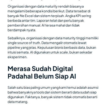
Organisasi dengan data maturity rendah biasanya
mengalami beberapa kondisi berikut. Data tersebar di
banyak file Excel dan sistem terpisah. Angka KPI sering
berbeda antar tim. Laporan telat dan perlu banyak
pembersihan manual. AI terasa mahal dan tidak
berdampak nyata.
Sebaliknya, organisasi dengan data maturity tinggi memiliki
single source of truth. Data mengalir otomatis lewat
pipeline yang jelas. Keputusan bisnis berbasis data, bukan
intuisi semata. AI digunakan untuk scale, bukan sekadar
eksperimen.
Merasa Sudah Digital
Padahal Belum Siap AI
Salah satu bias paling umum yang kami temui adalah asumsi
bahwa banyaknya tools dan sistem berarti data sudah siap
digunakan. Faktanya, banyak sistem tidak otomatis berarti
data matang.