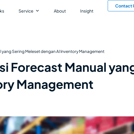
Contact 
ks
Service
About
Insight
l yang Sering Meleset dengan AI Inventory Management
si Forecast Manual yan
tory Management