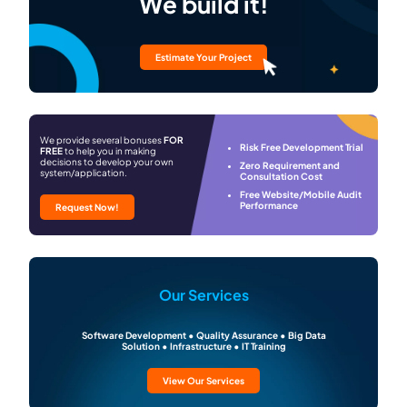
We build it!
Estimate Your Project
We provide several bonuses
FOR
Risk Free Development Trial
FREE
to help you in making
decisions to develop your own
Zero Requirement and
system/application.
Consultation Cost
Free Website/Mobile Audit
Performance
Request Now!
Our Services
Software Development • Quality Assurance • Big Data
Solution • Infrastructure • IT Training
View Our Services