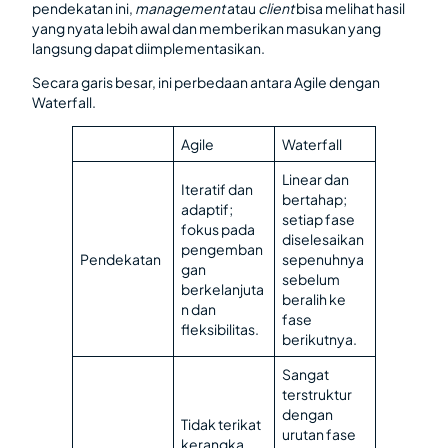
pendekatan ini,
management
atau
client
bisa melihat hasil
yang nyata lebih awal dan memberikan masukan yang
langsung dapat diimplementasikan.
Secara garis besar, ini perbedaan antara Agile dengan
Waterfall.
Agile
Waterfall
Linear dan
Iteratif dan
bertahap;
adaptif;
setiap fase
fokus pada
diselesaikan
pengemban
Pendekatan
sepenuhnya
gan
sebelum
berkelanjuta
beralih ke
n dan
fase
fleksibilitas.
berikutnya.
Sangat
terstruktur
dengan
Tidak terikat
urutan fase
kerangka