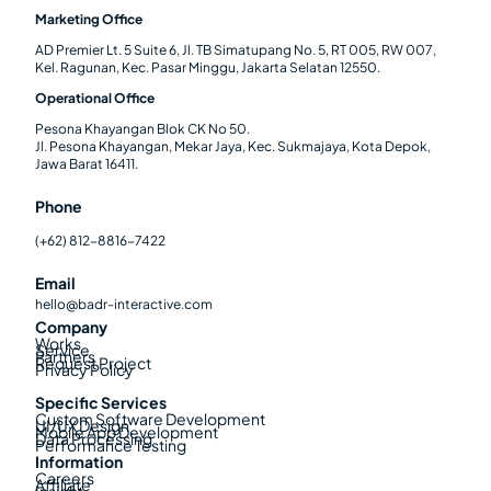
Marketing Office
AD Premier Lt. 5 Suite 6, Jl. TB Simatupang No. 5, RT 005, RW 007,
Kel. Ragunan, Kec. Pasar Minggu, Jakarta Selatan 12550.
Operational Office
Pesona Khayangan Blok CK No 50.
Jl. Pesona Khayangan, Mekar Jaya, Kec. Sukmajaya, Kota Depok,
Jawa Barat 16411.
Phone
(+62) 812-8816-7422
Email
hello@badr-interactive.com
Company
Works
Service
Partners
Request Project
Privacy Policy
Specific Services
Custom Software Development
UI/UX Design
Mobile App Development
Data Processing
Performance Testing
Information
Careers
Affiliate