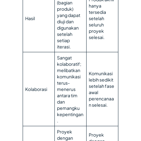
(bagian
hanya
produk)
tersedia
yang dapat
Hasil
setelah
diuji dan
seluruh
digunakan
proyek
setelah
selesai.
setiap
iterasi.
Sangat
kolaboratif;
melibatkan
Komunikasi
komunikasi
lebih sedikit
terus-
setelah fase
Kolaborasi
menerus
awal
antara tim
perencanaa
dan
n selesai.
pemangku
kepentingan
.
Proyek
Proyek
dengan