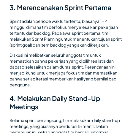
3. Merencanakan Sprint Pertama
Sprint adalah periode waktu tertentu, biasanya 1 – 4
minggu, di mana tim berfokus menyelesaikan pekerjaan
tertentu dari backlog. Pada awal sprint pertama, tim
melakukan Sprint Planning untuk menentukan tujuan sprint
(sprint goal) dan item backlog yang akan dikerjakan.
Diskusi ini melibatkan seluruh anggota tim untuk
memastikan bahwa pekerjaan yang dipilih realistis dan
dapat diselesaikan dalam durasi sprint. Perencanaan ini
menjadi kunci untuk menjaga fokus tim dan memastikan
bahwa setiap iterasi memberikan hasil yang bernilai bagi
pengguna.
4. Melakukan Daily Stand-Up
Meetings
Selama sprint berlangsung, tim melakukan daily stand-up
meetings, yang biasanya berdurasi 15 menit. Dalam
pertemuan ini, setiap anggota tim berbagi informasi