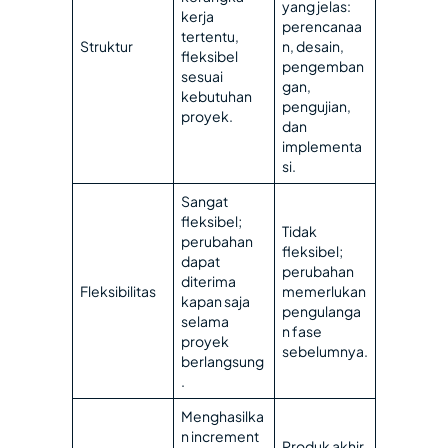
yang jelas:
kerja
perencanaa
tertentu,
Struktur
n, desain,
fleksibel
pengemban
sesuai
gan,
kebutuhan
pengujian,
proyek.
dan
implementa
si.
Sangat
fleksibel;
Tidak
perubahan
fleksibel;
dapat
perubahan
diterima
Fleksibilitas
memerlukan
kapan saja
pengulanga
selama
n fase
proyek
sebelumnya.
berlangsung
.
Menghasilka
n increment
Produk akhir