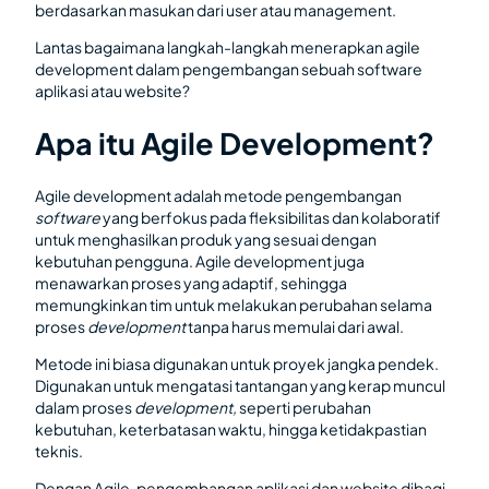
berdasarkan masukan dari user atau management.
Lantas bagaimana langkah-langkah menerapkan agile
development dalam pengembangan sebuah software
aplikasi atau website?
Apa itu Agile Development?
Agile development adalah metode pengembangan
software
yang berfokus pada fleksibilitas dan kolaboratif
untuk menghasilkan produk yang sesuai dengan
kebutuhan pengguna. Agile development juga
menawarkan proses yang adaptif, sehingga
memungkinkan tim untuk melakukan perubahan selama
proses
development
tanpa harus memulai dari awal.
Metode ini biasa digunakan untuk proyek jangka pendek.
Digunakan untuk mengatasi tantangan yang kerap muncul
dalam proses
development,
seperti perubahan
kebutuhan, keterbatasan waktu, hingga ketidakpastian
teknis.
Dengan Agile, pengembangan aplikasi dan website dibagi