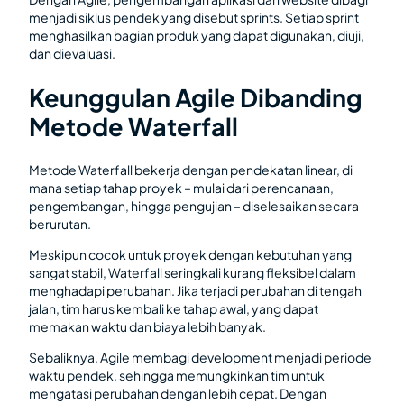
menjadi siklus pendek yang disebut sprints. Setiap sprint
menghasilkan bagian produk yang dapat digunakan, diuji,
dan dievaluasi.
Keunggulan Agile Dibanding
Metode Waterfall
Metode Waterfall bekerja dengan pendekatan linear, di
mana setiap tahap proyek – mulai dari perencanaan,
pengembangan, hingga pengujian – diselesaikan secara
berurutan.
Meskipun cocok untuk proyek dengan kebutuhan yang
sangat stabil, Waterfall seringkali kurang fleksibel dalam
menghadapi perubahan. Jika terjadi perubahan di tengah
jalan, tim harus kembali ke tahap awal, yang dapat
memakan waktu dan biaya lebih banyak.
Sebaliknya, Agile membagi development menjadi periode
waktu pendek, sehingga memungkinkan tim untuk
mengatasi perubahan dengan lebih cepat. Dengan