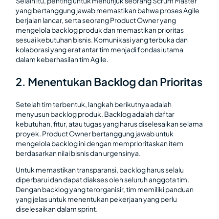
Selain itu, penting untuk menunjuk seorang Scrum Master
yang bertanggung jawab memastikan bahwa proses Agile
berjalan lancar, serta seorang Product Owner yang
mengelola backlog produk dan memastikan prioritas
sesuai kebutuhan bisnis. Komunikasi yang terbuka dan
kolaborasi yang erat antar tim menjadi fondasi utama
dalam keberhasilan tim Agile.
2. Menentukan Backlog dan Prioritas
Setelah tim terbentuk, langkah berikutnya adalah
menyusun backlog produk. Backlog adalah daftar
kebutuhan, fitur, atau tugas yang harus diselesaikan selama
proyek. Product Owner bertanggung jawab untuk
mengelola backlog ini dengan memprioritaskan item
berdasarkan nilai bisnis dan urgensinya.
Untuk memastikan transparansi, backlog harus selalu
diperbarui dan dapat diakses oleh seluruh anggota tim.
Dengan backlog yang terorganisir, tim memiliki panduan
yang jelas untuk menentukan pekerjaan yang perlu
diselesaikan dalam sprint.