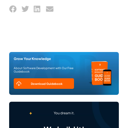
Grow Your Knowledge
About Software Development with Our Free
Guidebook
Download Guidebook
You dream it.