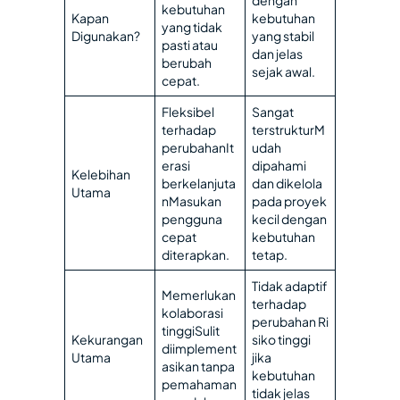
dengan
kebutuhan
Kapan
kebutuhan
yang tidak
Digunakan?
yang stabil
pasti atau
dan jelas
berubah
sejak awal.
cepat.
Fleksibel
Sangat
terhadap
terstrukturM
perubahanIt
udah
erasi
dipahami
Kelebihan
berkelanjuta
dan dikelola
Utama
nMasukan
pada proyek
pengguna
kecil dengan
cepat
kebutuhan
diterapkan.
tetap.
Tidak adaptif
Memerlukan
terhadap
kolaborasi
perubahan Ri
tinggiSulit
Kekurangan
siko tinggi
diimplement
Utama
jika
asikan tanpa
kebutuhan
pemahaman
tidak jelas