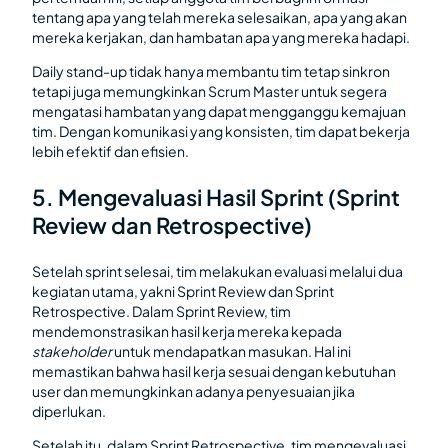
tentang apa yang telah mereka selesaikan, apa yang akan
mereka kerjakan, dan hambatan apa yang mereka hadapi.
Daily stand-up tidak hanya membantu tim tetap sinkron
tetapi juga memungkinkan Scrum Master untuk segera
mengatasi hambatan yang dapat mengganggu kemajuan
tim. Dengan komunikasi yang konsisten, tim dapat bekerja
lebih efektif dan efisien.
5. Mengevaluasi Hasil Sprint (Sprint
Review dan Retrospective)
Setelah sprint selesai, tim melakukan evaluasi melalui dua
kegiatan utama, yakni Sprint Review dan Sprint
Retrospective. Dalam Sprint Review, tim
mendemonstrasikan hasil kerja mereka kepada
stakeholder
untuk mendapatkan masukan. Hal ini
memastikan bahwa hasil kerja sesuai dengan kebutuhan
user dan memungkinkan adanya penyesuaian jika
diperlukan.
Setelah itu, dalam Sprint Retrospective, tim mengevaluasi