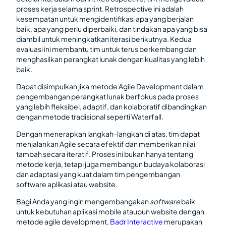
proses kerja selama sprint. Retrospective ini adalah
kesempatan untuk mengidentifikasi apa yang berjalan
baik, apa yang perlu diperbaiki, dan tindakan apa yang bisa
diambil untuk meningkatkan iterasi berikutnya. Kedua
evaluasi ini membantu tim untuk terus berkembang dan
menghasilkan perangkat lunak dengan kualitas yang lebih
baik.
Dapat disimpulkan jika metode Agile Development dalam
pengembangan perangkat lunak berfokus pada proses
yang lebih fleksibel, adaptif, dan kolaboratif dibandingkan
dengan metode tradisional seperti Waterfall.
Dengan menerapkan langkah-langkah di atas, tim dapat
menjalankan Agile secara efektif dan memberikan nilai
tambah secara iteratif. Proses ini bukan hanya tentang
metode kerja, tetapi juga membangun budaya kolaborasi
dan adaptasi yang kuat dalam tim pengembangan
software aplikasi atau website.
Bagi Anda yang ingin mengembangakan
software
baik
untuk kebutuhan aplikasi mobile ataupun website dengan
metode agile development,
Badr Interactive
merupakan