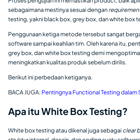
Proses pengujian ini memastikan product, baik apli
sebagaimana mestinya sesuai dengan
requiremen
testing, yakni black box, grey box, dan white box t
Penggunaan ketiga metode tersebut sangat bergan
software sampai keahlian tim. Oleh karena itu, p
grey box, dan white box testing demi mengoptimal
meningkatkan kualitas produk sebelum dirilis.
Berikut ini perbedaan ketiganya.
BACA JUGA:
Pentingnya Functional Testing dala
Apa itu White Box Testing?
White box testing atau dikenal juga sebagai
clear 
struktur internal, desain, dan coding suatu softwar