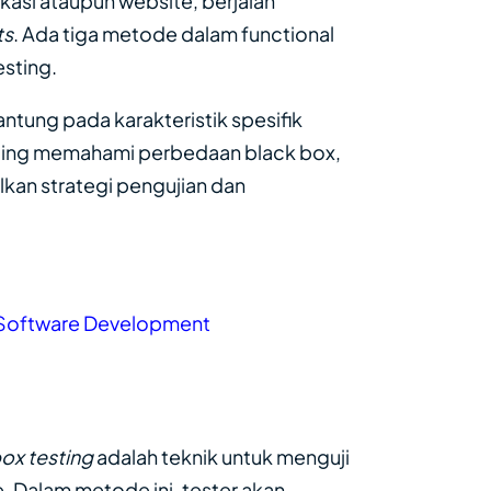
kasi ataupun website, berjalan
ts
. Ada tiga metode dalam functional
esting.
tung pada karakteristik spesifik
enting memahami perbedaan black box,
kan strategi pengujian dan
m Software Development
box testing
adalah teknik untuk menguji
e. Dalam metode ini, tester akan