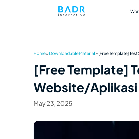
Wor
Home
»
Downloadable Material
»
[Free Template] Tes
[Free Template] 
Website/Aplikasi
May 23, 2025