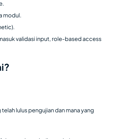
e.
ua modul.
etic).
masuk validasi input, role-based access
i?
 telah lulus pengujian dan mana yang