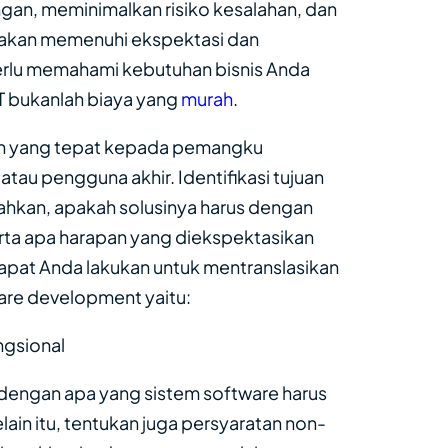
n, meminimalkan risiko kesalahan, dan
akan memenuhi ekspektasi dan
rlu memahami kebutuhan bisnis Anda
IT bukanlah biaya yang
murah
.
aan yang tepat kepada pemangku
 atau pengguna akhir. Identifikasi tujuan
ecahkan, apakah solusinya harus dengan
rta apa harapan yang diekspektasikan
dapat Anda lakukan untuk mentranslasikan
are development yaitu:
ngsional
n dengan apa yang sistem software harus
elain itu, tentukan juga persyaratan non-