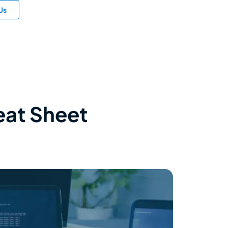
Us
at Sheet