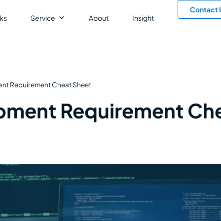
Contact 
ks
Service
About
Insight
nt Requirement Cheat Sheet
pment Requirement Che