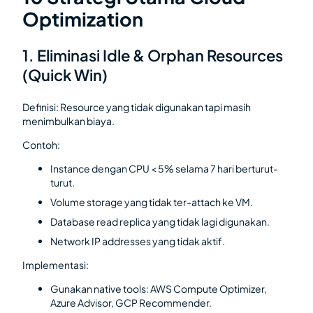
Optimization
1. Eliminasi Idle & Orphan Resources
(Quick Win)
Definisi: Resource yang tidak digunakan tapi masih
menimbulkan biaya.
Contoh:
Instance dengan CPU < 5% selama 7 hari berturut-
turut.
Volume storage yang tidak ter-attach ke VM.
Database read replica yang tidak lagi digunakan.
Network IP addresses yang tidak aktif.
Implementasi:
Gunakan native tools: AWS Compute Optimizer,
Azure Advisor, GCP Recommender.