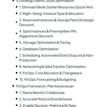
10 Strategi Utama Cloud Optimization
1. Eliminasi Idle & Orphan Resources (Quick Win)
2. Right-Sizing: Instance Type & Allocation
3. Reserved Instances & Savings Plans (Strategic
Discount)
4. Spot Instances & Preemptible VMs
(Aggressive Discount)
5. Storage Optimization & Tiering
6. Database Optimization
7. Scheduling: Automated Start/Stop untuk Non-
Production
8. Networking & Data Transfer Optimization
9. FinOps: Cost Allocation & Chargeback
10. FinOps: Forecasting & Budgeting
FinOps Framework: Pilar Kesuksesan
1. Teams Need to Collaborate
2. Accurate Metrics Drive Behavior
3. Enable Decision-Making with Data