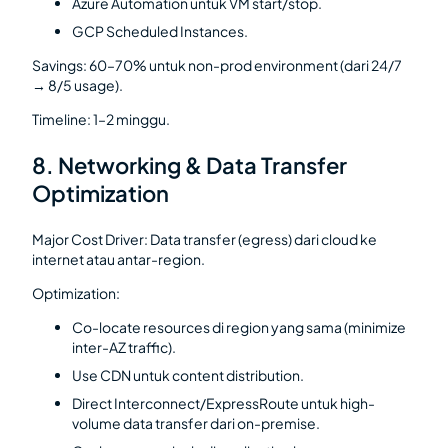
Azure Automation untuk VM start/stop.
GCP Scheduled Instances.
Savings: 60–70% untuk non-prod environment (dari 24/7
→ 8/5 usage).
Timeline: 1–2 minggu.
8. Networking & Data Transfer
Optimization
Major Cost Driver: Data transfer (egress) dari cloud ke
internet atau antar-region.
Optimization:
Co-locate resources di region yang sama (minimize
inter-AZ traffic).
Use CDN untuk content distribution.
Direct Interconnect/ExpressRoute untuk high-
volume data transfer dari on-premise.