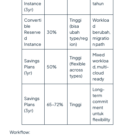
Instance
tahun
(3yr)
Converti
Tinggi
Workloa
ble
(bisa
d
Reserve
30%
ubah
berubah,
d
type/reg
migratio
Instance
ion)
n path
Mixed
Tinggi
Savings
workloa
(flexible
Plans
50%
d, multi-
across
(1yr)
cloud
types)
ready
Long-
term
Savings
commit
Plans
65-72%
Tinggi
ment
(3yr)
untuk
flexibility
Workflow: