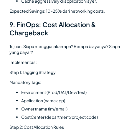
Cache aggressively di application layer.
Expected Savings: 10–25% dari networking costs.
9. FinOps: Cost Allocation &
Chargeback
Tujuan: Siapa menggunakan apa? Berapa biayanya? Siapa
yang bayar?
Implementasi:
Step 1: Tagging Strategy
Mandatory Tags:
Environment (Prod/UAT/Dev/Test)
Application (nama app)
Owner (nama tim/email)
CostCenter (department/project code)
Step 2: Cost Allocation Rules