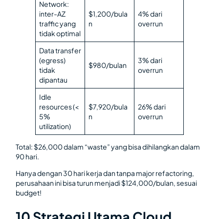
Network:
inter-AZ
$1,200/bula
4% dari
traffic yang
n
overrun
tidak optimal
Data transfer
(egress)
3% dari
$980/bulan
tidak
overrun
dipantau
Idle
resources (<
$7,920/bula
26% dari
5%
n
overrun
utilization)
Total: $26,000 dalam “waste” yang bisa dihilangkan dalam
90 hari.
Hanya dengan 30 hari kerja dan tanpa major refactoring,
perusahaan ini bisa turun menjadi $124,000/bulan, sesuai
budget!
10 Strategi Utama Cloud