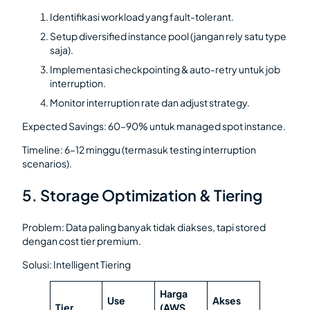
Identifikasi workload yang fault-tolerant.
Setup diversified instance pool (jangan rely satu type
saja).
Implementasi checkpointing & auto-retry untuk job
interruption.
Monitor interruption rate dan adjust strategy.
Expected Savings: 60–90% untuk managed spot instance.
Timeline: 6–12 minggu (termasuk testing interruption
scenarios).
5. Storage Optimization & Tiering
Problem: Data paling banyak tidak diakses, tapi stored
dengan cost tier premium.
Solusi: Intelligent Tiering
Harga
Use
Akses
Tier
(AWS