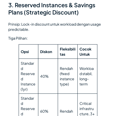
3. Reserved Instances & Savings
Plans (Strategic Discount)
Prinsip: Lock-in discount untuk workload dengan usage
predictable.
Tiga Pilihan:
Fleksibili
Cocok
Opsi
Diskon
tas
Untuk
Standar
d
Rendah
Workloa
Reserve
(fixed
d stabil,
40%
d
instance
long-
Instance
type)
term
(1yr)
Standar
d
Critical
Reserve
infrastru
60%
Rendah
d
cture, 3+