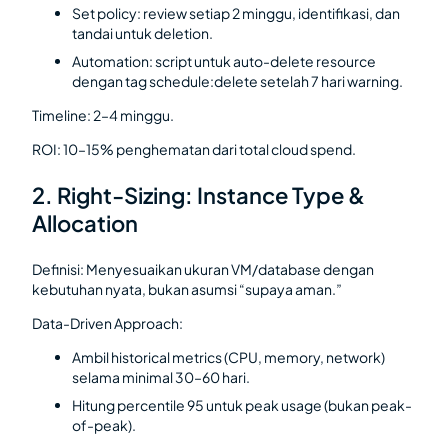
Set policy: review setiap 2 minggu, identifikasi, dan
tandai untuk deletion.
Automation: script untuk auto-delete resource
dengan tag schedule:delete setelah 7 hari warning.
Timeline: 2–4 minggu.
ROI: 10–15% penghematan dari total cloud spend.
2. Right-Sizing: Instance Type &
Allocation
Definisi: Menyesuaikan ukuran VM/database dengan
kebutuhan nyata, bukan asumsi “supaya aman.”
Data-Driven Approach:
Ambil historical metrics (CPU, memory, network)
selama minimal 30–60 hari.
Hitung percentile 95 untuk peak usage (bukan peak-
of-peak).