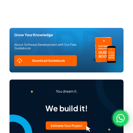
Grow Your Knowledge
About Software Development with Our Free
Guidebook
Download Guidebook
You dream it.
We build it!
Estimate Your Project