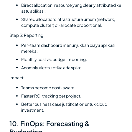
Direct allocation: resource yang clearly attributed ke
satu aplikasi.
Shared allocation: infrastructure umum (network,
compute cluster) di-allocate proportional.
Step 3: Reporting
Per-team dashboard menunjukkan biaya aplikasi
mereka.
Monthly cost vs. budget reporting.
Anomaly alerts ketika ada spike.
Impact:
Teams become cost-aware.
Faster ROI tracking per project.
Better business case justification untuk cloud
investment.
10. FinOps: Forecasting &
Budgeting