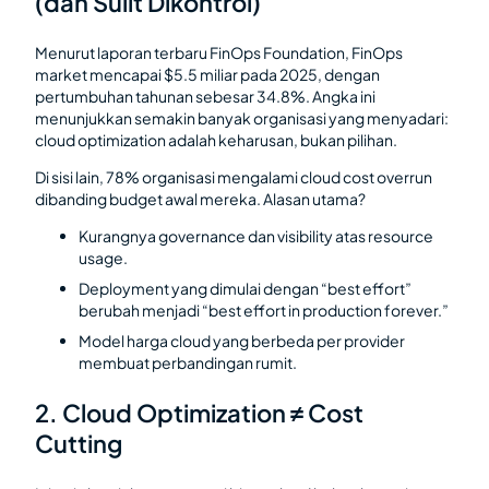
(dan Sulit Dikontrol)
Menurut laporan terbaru FinOps Foundation, FinOps
market mencapai $5.5 miliar pada 2025, dengan
pertumbuhan tahunan sebesar 34.8%. Angka ini
menunjukkan semakin banyak organisasi yang menyadari:
cloud optimization adalah keharusan, bukan pilihan.
Di sisi lain, 78% organisasi mengalami cloud cost overrun
dibanding budget awal mereka. Alasan utama?
Kurangnya governance dan visibility atas resource
usage.
Deployment yang dimulai dengan “best effort”
berubah menjadi “best effort in production forever.”
Model harga cloud yang berbeda per provider
membuat perbandingan rumit.
2. Cloud Optimization ≠ Cost
Cutting