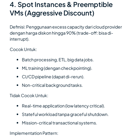
4. Spot Instances & Preemptible
VMs (Aggressive Discount)
Definisi: Penggunaan excess capacity dari cloud provider
dengan harga diskon hingga 90% (trade-off: bisa di-
interrupt).
Cocok Untuk:
Batch processing, ETL, big data jobs.
ML training (dengan checkpointing).
CI/CD pipeline (dapat di-rerun).
Non-critical background tasks.
Tidak Cocok Untuk:
Real-time application (low latency critical).
Stateful workload tanpa graceful shutdown.
Mission-critical transactional systems.
Implementation Pattern: