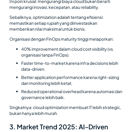
Ini poin krusial: mengurangi biaya cloud bukan berarti
mengurangi inovasi, kecepatan, atau reliability.
Sebaliknya, optimization adalah tentang efisiensi:
memastikan setiap rupiah yang diinvestasikan
memberikan nilai maksimal untuk bisnis.
Organisasi dengan FinOps maturity tinggi melaporkan:
40% improvement dalam cloud cost visibility (vs.
organisasi tanpa FinOps).
Faster time-to-market karena infra decisions lebih
data-driven.
Better application performance karena right-sizing
dan monitoring lebih ketat.
Reduced operational overhead karena automasi dan
governance lebih baik.
Singkatnya: cloud optimization membuat IT lebih strategic,
bukan hanya lebih murah.
3. Market Trend 2025: AI-Driven