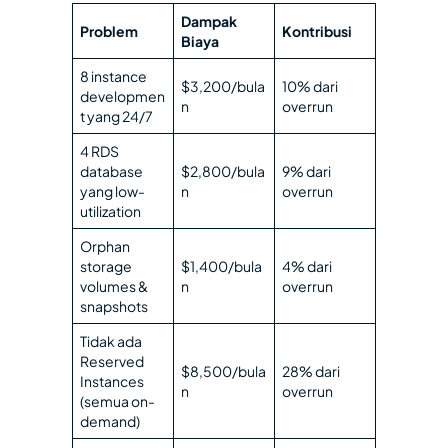
Dampak
Problem
Kontribusi
Biaya
8 instance
$3,200/bula
10% dari
developmen
n
overrun
t yang 24/7
4 RDS
database
$2,800/bula
9% dari
yang low-
n
overrun
utilization
Orphan
storage
$1,400/bula
4% dari
volumes &
n
overrun
snapshots
Tidak ada
Reserved
$8,500/bula
28% dari
Instances
n
overrun
(semua on-
demand)