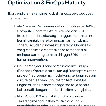
Optimization & FinOps Maturity
Tiga trend utama yang mengubah landscape cloud cost
management:
AI-Powered Recommendations: Tools seperti AWS
Compute Optimizer, Azure Advisor, dan GCP
Recommender sekarang menggunakan machine
learning untuk merekomendasikan rightsizing,
scheduling, dan purchasing strategy. Organisasi
yang mengimplementasikan rekomendasi ini
melaporkan penghematan hingga 30% tanpa
human intervention.
FinOps Menjadi Discipline Mainstream: FinOps
(Finance + Operations) bukan lagi “cost optimization
project” tapi operating model yang tertanam dalam
culture perusahaan. Cloud Architect, DevOps
Engineer, dan Finance Manager bekerja secara
kolaboratif dengan metrics dan ritme yang jelas.
Multi-Cloud & Sustainability: 78% organisasi
sekarang menggunakan multi-cloud untuk
menghindari vendor lock-in dan optimasi biaya per