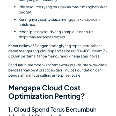
Idle resources yang terlupakan masih menghabiskan
budget.
Kurangnya visibility siapa menggunakan apa dan
untuk apa.
Model pricing cloud yang kompleks dan sulit
dioptimalkan tanpa strategi.
Kabar baiknya? Dengan strategi yang tepat, perusahaan
dapat mengurangi cloud spend sebesar 20–40% dalam 3–
6 bulan pertama, tanpa mengurangi kinerja atau inovasi.
Panduan ini memberikan framework praktis, step-by-step,
berdasarkan best practices dari FinOps Foundation dan
pengalaman IT consulting enterprise-scale.
Mengapa Cloud Cost
Optimization Penting?
1. Cloud Spend Terus Bertumbuh