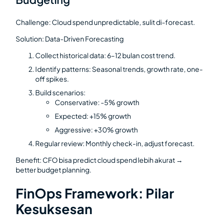
Challenge: Cloud spend unpredictable, sulit di-forecast.
Solution: Data-Driven Forecasting
Collect historical data: 6–12 bulan cost trend.
Identify patterns: Seasonal trends, growth rate, one-
off spikes.
Build scenarios:
Conservative: -5% growth
Expected: +15% growth
Aggressive: +30% growth
Regular review: Monthly check-in, adjust forecast.
Benefit: CFO bisa predict cloud spend lebih akurat →
better budget planning.
FinOps Framework: Pilar
Kesuksesan