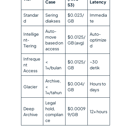
Case
Latency
S3)
Standar
Sering
$0.023/
Immedia
d
diakses
GB
te
Auto-
Intellige
Auto-
move
$0.0125/
nt-
optimize
based on
GB (avg)
Tiering
d
access
Infreque
<
$0.0125/
~30
nt
1x/bulan
GB
detik
Access
Archive,
$0.004/
Hours to
Glacier
<
GB
days
1x/tahun
Legal
Deep
hold,
$0.0009
12+ hours
Archive
complian
9/GB
ce