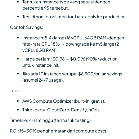
Tentukan instance type yang sesuai dengan
percentile 95 tersebut.
Test di non-prod, monitor, baru apply ke production.
Contoh Savings:
Instance m5.4xlarge (16 vCPU, 64GB RAM) dengan
rata-rata CPU 18% → downgrade ke m5.large (2
vCPU, 8GB RAM).
Harga per jam: $0.96 → $0.096 (90% reduction
untuk instance ini).
Jika ada 10 instance serupa: $6,900/bulan savings
(asumsi 24/7 usage).
Tools:
AWS Compute Optimizer (built-in, gratis).
Third-party: CloudZero, Densify, nOps.
Timeline: 4–8 minggu (termasuk testing).
ROI: 15–30% penghematan dari compute costs.