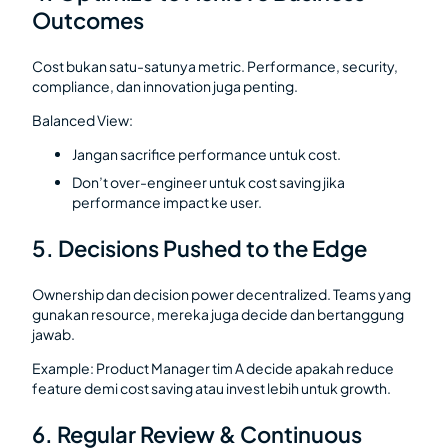
Outcomes
Cost bukan satu-satunya metric. Performance, security,
compliance, dan innovation juga penting.
Balanced View:
Jangan sacrifice performance untuk cost.
Don’t over-engineer untuk cost saving jika
performance impact ke user.
5. Decisions Pushed to the Edge
Ownership dan decision power decentralized. Teams yang
gunakan resource, mereka juga decide dan bertanggung
jawab.
Example: Product Manager tim A decide apakah reduce
feature demi cost saving atau invest lebih untuk growth.
6. Regular Review & Continuous