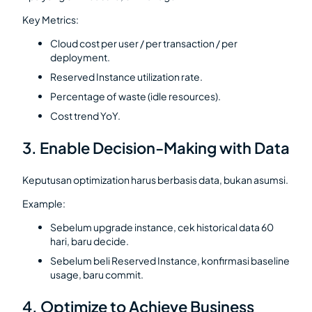
Key Metrics:
Cloud cost per user / per transaction / per
deployment.
Reserved Instance utilization rate.
Percentage of waste (idle resources).
Cost trend YoY.
3. Enable Decision-Making with Data
Keputusan optimization harus berbasis data, bukan asumsi.
Example:
Sebelum upgrade instance, cek historical data 60
hari, baru decide.
Sebelum beli Reserved Instance, konfirmasi baseline
usage, baru commit.
4. Optimize to Achieve Business