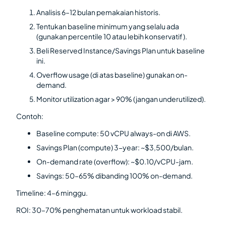
Analisis 6–12 bulan pemakaian historis.
Tentukan baseline minimum yang selalu ada
(gunakan percentile 10 atau lebih konservatif).
Beli Reserved Instance/Savings Plan untuk baseline
ini.
Overflow usage (di atas baseline) gunakan on-
demand.
Monitor utilization agar > 90% (jangan underutilized).
Contoh:
Baseline compute: 50 vCPU always-on di AWS.
Savings Plan (compute) 3-year: ~$3,500/bulan.
On-demand rate (overflow): ~$0.10/vCPU-jam.
Savings: 50–65% dibanding 100% on-demand.
Timeline: 4–6 minggu.
ROI: 30–70% penghematan untuk workload stabil.