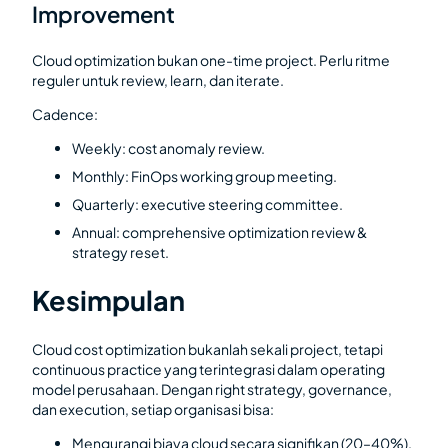
Improvement
Cloud optimization bukan one-time project. Perlu ritme
reguler untuk review, learn, dan iterate.
Cadence:
Weekly: cost anomaly review.
Monthly: FinOps working group meeting.
Quarterly: executive steering committee.
Annual: comprehensive optimization review &
strategy reset.
Kesimpulan
Cloud cost optimization bukanlah sekali project, tetapi
continuous practice yang terintegrasi dalam operating
model perusahaan. Dengan right strategy, governance,
dan execution, setiap organisasi bisa:
Mengurangi biaya cloud secara signifikan (20–40%).