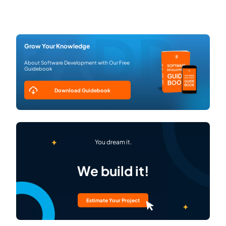
Grow Your Knowledge
About Software Development with Our Free
Guidebook
Download Guidebook
You dream it.
We build it!
Estimate Your Project