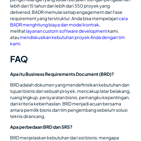
lebih dari 15 tahun dan lebih dari 350 proyek yang
delivered, BADR memulai setiap engagement dari fase
requirement yang terstruktur. Anda bisa mempelajari
cara
BADR menghitung biaya dan model kontrak
,
melihat
layanan custom software development
kami,
atau
mendiskusikan kebutuhan proyek Anda dengan tim
kami
.
FAQ
Apa itu Business Requirements Document (BRD)?
BRD adalah dokumen yang mendefinisikan kebutuhan dan
tujuan bisnis dari sebuah proyek, mencakup latar belakang,
ruang lingkup, persyaratan bisnis, pemangku kepentingan,
dan kriteria keberhasilan. BRD menjadi acuan bersama
antara pemilik bisnis dan tim pengembang sebelum solusi
teknis dirancang.
Apa perbedaan BRD dan SRS?
BRD menjelaskan kebutuhan dari sisi bisnis: mengapa