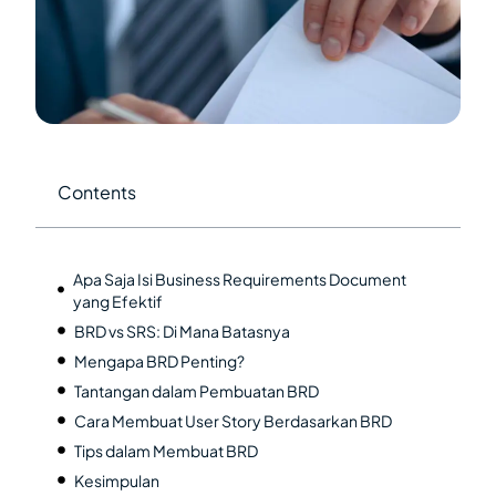
Contents
Apa Saja Isi Business Requirements Document
yang Efektif
BRD vs SRS: Di Mana Batasnya
Mengapa BRD Penting?
Tantangan dalam Pembuatan BRD
Cara Membuat User Story Berdasarkan BRD
Tips dalam Membuat BRD
Kesimpulan