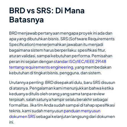
BRD vs SRS: Di Mana
Batasnya
BRD menjawab pertanyaan mengapa proyek ini ada dan
apa yang dibutuhkan bisnis. SRS (Software Requirements
Specification) menerjemahkan jawaban itu menjadi
bagaimana sistem harus berperilaku: spesifikasi fitur,
aturan validasi, sampai kebutuhan performa. Pemisahan
peran ini sejalan dengan
standar ISO/IEC/IEEE 29148
tentang requirements engineering
, yang membedakan
kebutuhan di tingkat bisnis, pengguna, dan sistem.
Urutannya penting: BRD disepakati dulu, baru SRS disusun
di atasnya. Pengalaman kami menunjukkan bahwa ketika
keduanya ditulis oleh orang yang sama tanpa review
terpisah, salah satunya hampir selalu berakhir sebagai
formalitas. Jika tim Anda sudah sampai di tahap spesifikasi
teknis, kami sudah menyusun
panduan menyusun
dokumen SRS
sebagai kelanjutan langsung dari dokumen
ini.