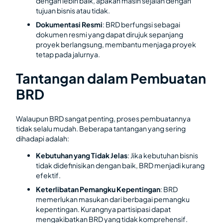
dengan lebih baik, apakah masih sejalan dengan
tujuan bisnis atau tidak.
Dokumentasi Resmi
: BRD berfungsi sebagai
dokumen resmi yang dapat dirujuk sepanjang
proyek berlangsung, membantu menjaga proyek
tetap pada jalurnya.
Tantangan dalam Pembuatan
BRD
Walaupun BRD sangat penting, proses pembuatannya
tidak selalu mudah. Beberapa tantangan yang sering
dihadapi adalah:
Kebutuhan yang Tidak Jelas
: Jika kebutuhan bisnis
tidak didefinisikan dengan baik, BRD menjadi kurang
efektif.
Keterlibatan Pemangku Kepentingan
: BRD
memerlukan masukan dari berbagai pemangku
kepentingan. Kurangnya partisipasi dapat
mengakibatkan BRD yang tidak komprehensif.