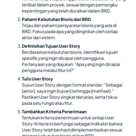
terlibat dalam proyek, sesuai dengan pemangku
kepentingan yang telah diuraikan dalam BRD.
Pahami Kebutuhan Bisnis dari BRD
Tinjau dan pahami persyaratan bisnis yang ada di
BRD. Fokus pada apa yang diinginkan oleh setiap
aktor dari sistem.
Definisikan Tujuan User Story
Berdasarkan kebutuhan bisnis, identifikasi tujuan
spesifik yang ingin dicapai oleh pengguna.
Pertanyaan yang diajukan: “Apa yang ingin dicapai
pengguna melalui fitur ini?”
Tulis User Story
Susun User Story dengan format standar: “Sebagai
[aktor], saya ingin [tujuan] sehingga [manfaat].”
Pastikan User Story singkat dan jelas, serta fokus
pada satu fungsi atau fitur.
Tambahkan Kriteria Penerimaan
Tentukan kriteria penerimaan untuk setiap User
Story. Kriteria ini berfungsi sebagai indikator bahwa
User Story telah berhasil diimplementasikan sesuai
dengan kebutuhan bisnis dalam BRD.