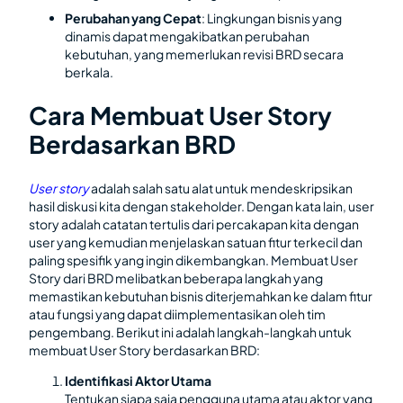
Perubahan yang Cepat
: Lingkungan bisnis yang
dinamis dapat mengakibatkan perubahan
kebutuhan, yang memerlukan revisi BRD secara
berkala.
Cara Membuat User Story
Berdasarkan BRD
User story
adalah salah satu alat untuk mendeskripsikan
hasil diskusi kita dengan stakeholder. Dengan kata lain, user
story adalah catatan tertulis dari percakapan kita dengan
user yang kemudian menjelaskan satuan fitur terkecil dan
paling spesifik yang ingin dikembangkan. Membuat User
Story dari BRD melibatkan beberapa langkah yang
memastikan kebutuhan bisnis diterjemahkan ke dalam fitur
atau fungsi yang dapat diimplementasikan oleh tim
pengembang. Berikut ini adalah langkah-langkah untuk
membuat User Story berdasarkan BRD:
Identifikasi Aktor Utama
Tentukan siapa saja pengguna utama atau aktor yang