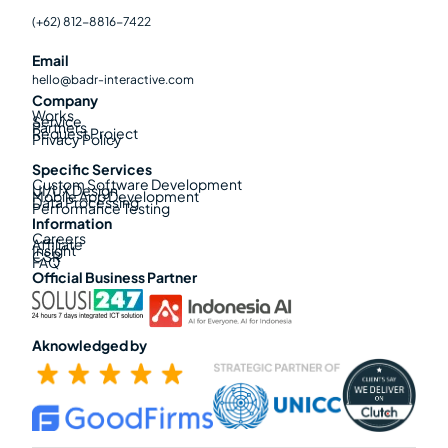
(+62) 812-8816-7422
Email
hello@badr-interactive.com
Company
Works
Service
Partners
Request Project
Privacy Policy
Specific Services
Custom Software Development
UI/UX Design
Mobile App Development
Data Processing
Performance Testing
Information
Careers
Affiliate
Insight
CSR
FAQ
Official Business Partner
Aknowledged by