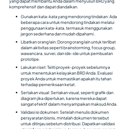
yang dapat membantu Anda dalam menyusun BRD yang
komprehensif dan dapat diandalkan.
Gunakan kata-kata yang mendorong tindakan: Ada
beberapa cara untuk mendorong tindakan melalui
penggunaan kata-kata, termasuk menggunakan
jargon sederhana dan mudah dipahami.
Libatkan orang lain: Dorong orang lain untuk terlibat
dalam aktivitas seperti brainstorming, focus group,
wawancara, survei, dan ide-ide untuk pembuatan
prototipe.
Lakukan riset: Teliti proyek-proyek sebelumnya
untuk menentukan kelayakan BRD Anda. Evaluasi
proyek Anda untuk memastikan apakah itu tahan
terhadap pemeriksaan ketat.
Sertakan visual: Sertakan visual, seperti grafik dan
diagram jika diperlukan, karena mereka dapat
sangat efektif dalam menyampaikan maksud Anda.
Validasi isi dokumen: Setelah menulis dokumen
persyaratan bisnis, mintalah dokumen tersebut
untuk ditinjau sebelum distribusi. Dapatkan validasi