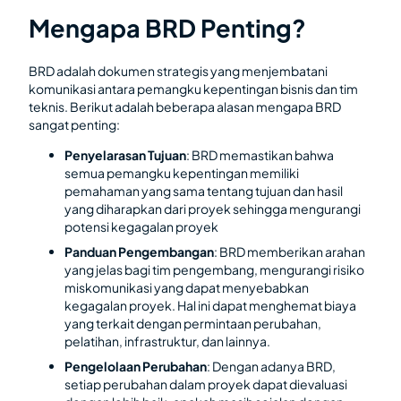
Mengapa BRD Penting?
BRD adalah dokumen strategis yang menjembatani
komunikasi antara pemangku kepentingan bisnis dan tim
teknis. Berikut adalah beberapa alasan mengapa BRD
sangat penting:
Penyelarasan Tujuan
: BRD memastikan bahwa
semua pemangku kepentingan memiliki
pemahaman yang sama tentang tujuan dan hasil
yang diharapkan dari proyek sehingga mengurangi
potensi kegagalan proyek
Panduan Pengembangan
: BRD memberikan arahan
yang jelas bagi tim pengembang, mengurangi risiko
miskomunikasi yang dapat menyebabkan
kegagalan proyek. Hal ini dapat menghemat biaya
yang terkait dengan permintaan perubahan,
pelatihan, infrastruktur, dan lainnya.
Pengelolaan Perubahan
: Dengan adanya BRD,
setiap perubahan dalam proyek dapat dievaluasi