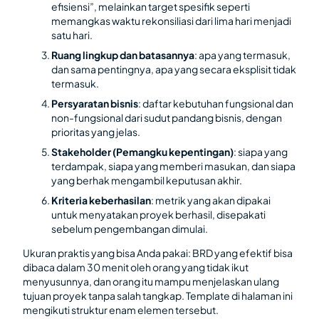
efisiensi”, melainkan target spesifik seperti
memangkas waktu rekonsiliasi dari lima hari menjadi
satu hari.
Ruang lingkup dan batasannya
: apa yang termasuk,
dan sama pentingnya, apa yang secara eksplisit tidak
termasuk.
Persyaratan bisnis
: daftar kebutuhan fungsional dan
non-fungsional dari sudut pandang bisnis, dengan
prioritas yang jelas.
Stakeholder (Pemangku kepentingan)
: siapa yang
terdampak, siapa yang memberi masukan, dan siapa
yang berhak mengambil keputusan akhir.
Kriteria keberhasilan
: metrik yang akan dipakai
untuk menyatakan proyek berhasil, disepakati
sebelum pengembangan dimulai.
Ukuran praktis yang bisa Anda pakai: BRD yang efektif bisa
dibaca dalam 30 menit oleh orang yang tidak ikut
menyusunnya, dan orang itu mampu menjelaskan ulang
tujuan proyek tanpa salah tangkap. Template di halaman ini
mengikuti struktur enam elemen tersebut.