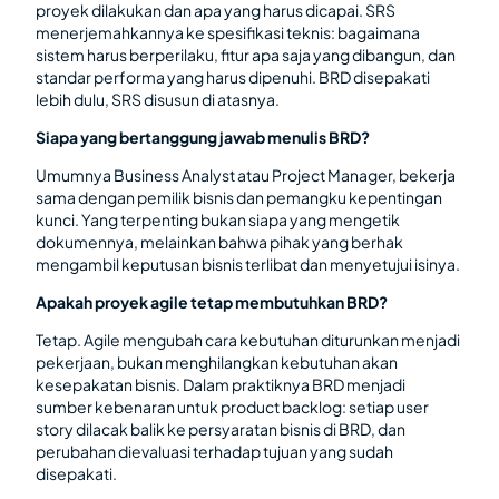
proyek dilakukan dan apa yang harus dicapai. SRS
menerjemahkannya ke spesifikasi teknis: bagaimana
sistem harus berperilaku, fitur apa saja yang dibangun, dan
standar performa yang harus dipenuhi. BRD disepakati
lebih dulu, SRS disusun di atasnya.
Siapa yang bertanggung jawab menulis BRD?
Umumnya Business Analyst atau Project Manager, bekerja
sama dengan pemilik bisnis dan pemangku kepentingan
kunci. Yang terpenting bukan siapa yang mengetik
dokumennya, melainkan bahwa pihak yang berhak
mengambil keputusan bisnis terlibat dan menyetujui isinya.
Apakah proyek agile tetap membutuhkan BRD?
Tetap. Agile mengubah cara kebutuhan diturunkan menjadi
pekerjaan, bukan menghilangkan kebutuhan akan
kesepakatan bisnis. Dalam praktiknya BRD menjadi
sumber kebenaran untuk product backlog: setiap user
story dilacak balik ke persyaratan bisnis di BRD, dan
perubahan dievaluasi terhadap tujuan yang sudah
disepakati.