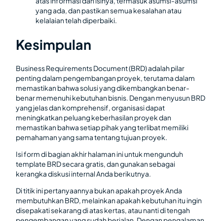
atas informasi dan isinya, termasuk asumsi-asumsi
yang ada, dan pastikan semua kesalahan atau
kelalaian telah diperbaiki.
Kesimpulan
Business Requirements Document (BRD) adalah pilar
penting dalam pengembangan proyek, terutama dalam
memastikan bahwa solusi yang dikembangkan benar-
benar memenuhi kebutuhan bisnis. Dengan menyusun BRD
yang jelas dan komprehensif, organisasi dapat
meningkatkan peluang keberhasilan proyek dan
memastikan bahwa setiap pihak yang terlibat memiliki
pemahaman yang sama tentang tujuan proyek.
Isi form di bagian akhir halaman ini untuk mengunduh
template BRD secara gratis, dan gunakan sebagai
kerangka diskusi internal Anda berikutnya.
Di titik ini pertanyaannya bukan apakah proyek Anda
membutuhkan BRD, melainkan apakah kebutuhan itu ingin
disepakati sekarang di atas kertas, atau nanti di tengah
pengembangan yang sudah berjalan. Dengan pengalaman