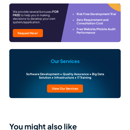
We provide several bonuses
FOR
Risk Free Development Trial
FREE
to help you in making
decisions to develop your own
Zero Requirement and
system/application.
Consultation Cost
Free Website/Mobile Audit
Performance
Request Now!
Our Services
Software Development • Quality Assurance • Big Data
Solution • Infrastructure • IT Training
View Our Services
You might also like