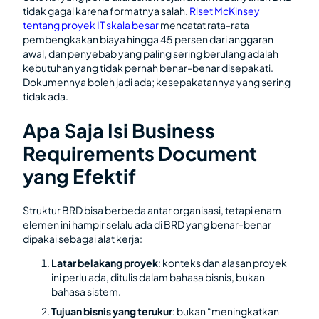
tidak gagal karena formatnya salah.
Riset McKinsey
tentang proyek IT skala besar
mencatat rata-rata
pembengkakan biaya hingga 45 persen dari anggaran
awal, dan penyebab yang paling sering berulang adalah
kebutuhan yang tidak pernah benar-benar disepakati.
Dokumennya boleh jadi ada; kesepakatannya yang sering
tidak ada.
Apa Saja Isi Business
Requirements Document
yang Efektif
Struktur BRD bisa berbeda antar organisasi, tetapi enam
elemen ini hampir selalu ada di BRD yang benar-benar
dipakai sebagai alat kerja:
Latar belakang proyek
: konteks dan alasan proyek
ini perlu ada, ditulis dalam bahasa bisnis, bukan
bahasa sistem.
Tujuan bisnis yang terukur
: bukan “meningkatkan