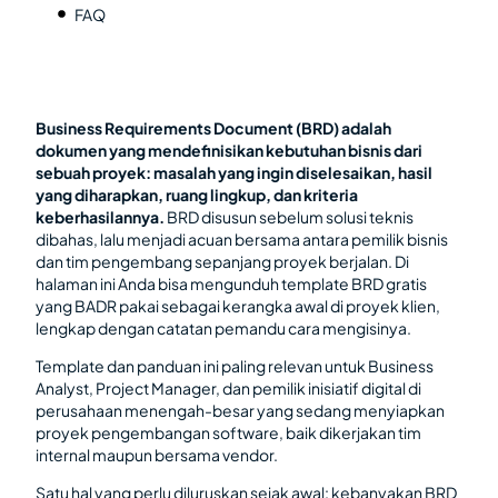
FAQ
Business Requirements Document (BRD) adalah
dokumen yang mendefinisikan kebutuhan bisnis dari
sebuah proyek: masalah yang ingin diselesaikan, hasil
yang diharapkan, ruang lingkup, dan kriteria
keberhasilannya.
BRD disusun sebelum solusi teknis
dibahas, lalu menjadi acuan bersama antara pemilik bisnis
dan tim pengembang sepanjang proyek berjalan. Di
halaman ini Anda bisa mengunduh template BRD gratis
yang BADR pakai sebagai kerangka awal di proyek klien,
lengkap dengan catatan pemandu cara mengisinya.
Template dan panduan ini paling relevan untuk Business
Analyst, Project Manager, dan pemilik inisiatif digital di
perusahaan menengah-besar yang sedang menyiapkan
proyek pengembangan software, baik dikerjakan tim
internal maupun bersama vendor.
Satu hal yang perlu diluruskan sejak awal: kebanyakan BRD