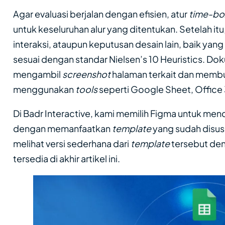
Agar evaluasi berjalan dengan efisien, atur
time-b
untuk keseluruhan alur yang ditentukan. Setelah itu, 
interaksi, ataupun keputusan desain lain, baik y
sesuai dengan standar Nielsen’s 10 Heuristics. D
mengambil
screenshot
halaman terkait dan membu
menggunakan
tools
seperti Google Sheet, Office
Di Badr Interactive, kami memilih Figma untuk men
dengan memanfaatkan
template
yang sudah disus
melihat versi sederhana dari
template
tersebut de
tersedia di akhir artikel ini.