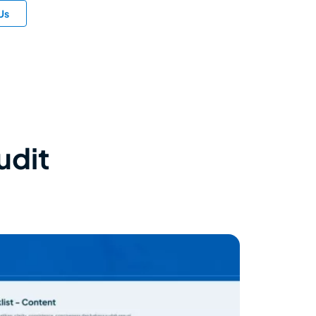
Us
udit