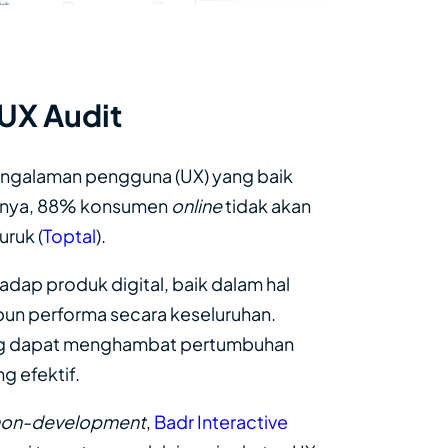
 UX Audit
 pengalaman pengguna (UX) yang baik
ktanya, 88% konsumen
online
tidak akan
ruk (
Toptal
).
dap produk digital, baik dalam hal
un performa secara keseluruhan.
yang dapat menghambat pertumbuhan
g efektif.
non-development
,
Badr Interactive