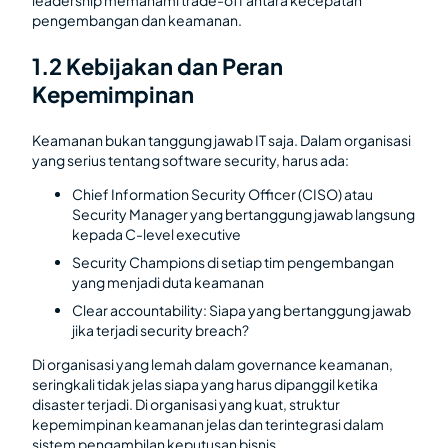
leadership memahami trade-off antara kecepatan
pengembangan dan keamanan.
1.2 Kebijakan dan Peran
Kepemimpinan
Keamanan bukan tanggung jawab IT saja. Dalam organisasi
yang serius tentang software security, harus ada:
Chief Information Security Officer (CISO) atau
Security Manager yang bertanggung jawab langsung
kepada C-level executive
Security Champions di setiap tim pengembangan
yang menjadi duta keamanan
Clear accountability: Siapa yang bertanggung jawab
jika terjadi security breach?
Di organisasi yang lemah dalam governance keamanan,
seringkali tidak jelas siapa yang harus dipanggil ketika
disaster terjadi. Di organisasi yang kuat, struktur
kepemimpinan keamanan jelas dan terintegrasi dalam
sistem pengambilan keputusan bisnis.