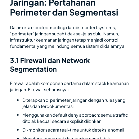
Jaringan: Pertahanan
Perimeter dan Segmentasi
Dalam era cloud computing dan distributed systems,
“perimeter” jaringan sudah tidak se-jelas dulu. Namun,
infrastruktur keamanan jaringan tetap menjadi kontrol
fundamental yang melindungi semua sistem di dalamnya.
3.1 Firewall dan Network
Segmentation
Firewall adalah komponen pertama dalam stack keamanan
jaringan. Firewall seharusnya:
Diterapkan di perimeter jaringan dengan rules yang
jelas dan terdokumentasi
Menggunakan default deny approach: semua traffic
ditolak kecuali secara eksplisit diizinkan
Di-monitor secara real-time untuk deteksi anomali
Menutup semua port dan service yang tidak