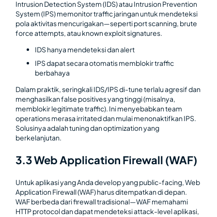
Intrusion Detection System (IDS) atau Intrusion Prevention
System (IPS) memonitor traffic jaringan untuk mendeteksi
pola aktivitas mencurigakan—seperti port scanning, brute
force attempts, atau known exploit signatures.
IDS hanya mendeteksi dan alert
IPS dapat secara otomatis memblokir traffic
berbahaya
Dalam praktik, seringkali IDS/IPS di-tune terlalu agresif dan
menghasilkan false positives yang tinggi (misalnya,
memblokir legitimate traffic). Ini menyebabkan team
operations merasa irritated dan mulai menonaktifkan IPS.
Solusinya adalah tuning dan optimization yang
berkelanjutan.
3.3 Web Application Firewall (WAF)
Untuk aplikasi yang Anda develop yang public-facing, Web
Application Firewall (WAF) harus ditempatkan di depan.
WAF berbeda dari firewall tradisional—WAF memahami
HTTP protocol dan dapat mendeteksi attack-level aplikasi,