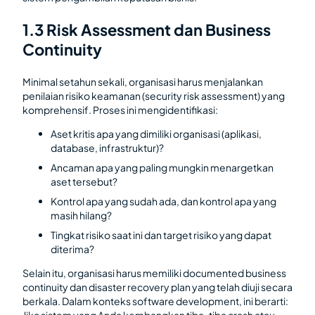
1.3 Risk Assessment dan Business
Continuity
Minimal setahun sekali, organisasi harus menjalankan
penilaian risiko keamanan (security risk assessment) yang
komprehensif. Proses ini mengidentifikasi:
Aset kritis apa yang dimiliki organisasi (aplikasi,
database, infrastruktur)?
Ancaman apa yang paling mungkin menargetkan
aset tersebut?
Kontrol apa yang sudah ada, dan kontrol apa yang
masih hilang?
Tingkat risiko saat ini dan target risiko yang dapat
diterima?
Selain itu, organisasi harus memiliki documented business
continuity dan disaster recovery plan yang telah diuji secara
berkala. Dalam konteks software development, ini berarti: