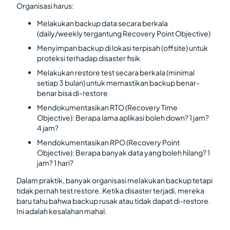
Organisasi harus:
Melakukan backup data secara berkala
(daily/weekly tergantung Recovery Point Objective)
Menyimpan backup di lokasi terpisah (offsite) untuk
proteksi terhadap disaster fisik
Melakukan restore test secara berkala (minimal
setiap 3 bulan) untuk memastikan backup benar-
benar bisa di-restore
Mendokumentasikan RTO (Recovery Time
Objective): Berapa lama aplikasi boleh down? 1 jam?
4 jam?
Mendokumentasikan RPO (Recovery Point
Objective): Berapa banyak data yang boleh hilang? 1
jam? 1 hari?
Dalam praktik, banyak organisasi melakukan backup tetapi
tidak pernah test restore. Ketika disaster terjadi, mereka
baru tahu bahwa backup rusak atau tidak dapat di-restore.
Ini adalah kesalahan mahal.