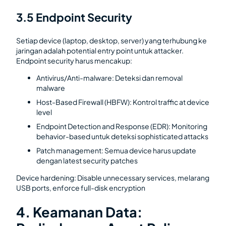
3.5 Endpoint Security
Setiap device (laptop, desktop, server) yang terhubung ke
jaringan adalah potential entry point untuk attacker.
Endpoint security harus mencakup:
Antivirus/Anti-malware: Deteksi dan removal
malware
Host-Based Firewall (HBFW): Kontrol traffic at device
level
Endpoint Detection and Response (EDR): Monitoring
behavior-based untuk deteksi sophisticated attacks
Patch management: Semua device harus update
dengan latest security patches
Device hardening: Disable unnecessary services, melarang
USB ports, enforce full-disk encryption
4. Keamanan Data: