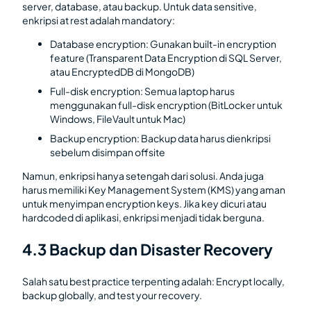
server, database, atau backup. Untuk data sensitive,
enkripsi at rest adalah mandatory:
Database encryption: Gunakan built-in encryption
feature (Transparent Data Encryption di SQL Server,
atau EncryptedDB di MongoDB)
Full-disk encryption: Semua laptop harus
menggunakan full-disk encryption (BitLocker untuk
Windows, FileVault untuk Mac)
Backup encryption: Backup data harus dienkripsi
sebelum disimpan offsite
Namun, enkripsi hanya setengah dari solusi. Anda juga
harus memiliki Key Management System (KMS) yang aman
untuk menyimpan encryption keys. Jika key dicuri atau
hardcoded di aplikasi, enkripsi menjadi tidak berguna.
4.3 Backup dan Disaster Recovery
Salah satu best practice terpenting adalah: Encrypt locally,
backup globally, and test your recovery.