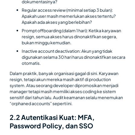
dokumentasinya?
Regular access review (minimal setiap 3 bulan):
Apakah user masih memerlukan akses tertentu?
Apakah ada akses yang berlebihan?
Prompt offboarding (dalam 1 hari): Ketika karyawan
resign, semua akses harus dinonaktifkan segera,
bukan minggu kemudian.
Inactive account deactivation: Akun yang tidak
digunakan selama 30 hari harus dinonaktifkan secara
otomatis.
Dalam praktik, banyak organisasi gagal di sini. Karyawan
resign, tetapi akun mereka masih aktif di production
system. Atau seorang developer dipromosikan menjadi
manager tetapi masih memiliki akses coding ke sistem
sensitif dari tahun lalu. Audit keamanan selalu menemukan
“orphaned accounts” seperti ini.
2.2 Autentikasi Kuat: MFA,
Password Policy, dan SSO