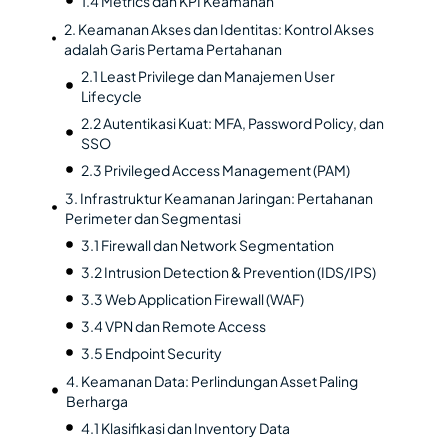
1.4 Metrics dan KPI Keamanan
2. Keamanan Akses dan Identitas: Kontrol Akses
adalah Garis Pertama Pertahanan
2.1 Least Privilege dan Manajemen User
Lifecycle
2.2 Autentikasi Kuat: MFA, Password Policy, dan
SSO
2.3 Privileged Access Management (PAM)
3. Infrastruktur Keamanan Jaringan: Pertahanan
Perimeter dan Segmentasi
3.1 Firewall dan Network Segmentation
3.2 Intrusion Detection & Prevention (IDS/IPS)
3.3 Web Application Firewall (WAF)
3.4 VPN dan Remote Access
3.5 Endpoint Security
4. Keamanan Data: Perlindungan Asset Paling
Berharga
4.1 Klasifikasi dan Inventory Data