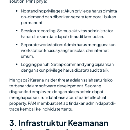
solution. Prinsipnya:
No standing privileges: Akun privilege harus diminta
on-demand dan diberikan secara temporal, bukan
permanent.
Session recording: Semua aktivitas administrator
harus direkam dan dapat di-audit kemudian.
Separate workstation: Admin harus menggunakan
workstation khusus yang terisolasi dari internet
umum.
Logging penuh: Setiap command yang dijalankan
dengan akun privilege harus dicatat (audit trail).
Mengapa? Karena insider threat adalah salah satu risiko
terbesar dalam software development. Seorang
disgruntled employee dengan akses admin dapat
menghapus seluruh database atau steal intellectual
property. PAM membuat setiap tindakan admin dapat di-
trace kembali ke individu tertentu.
3. Infrastruktur Keamanan