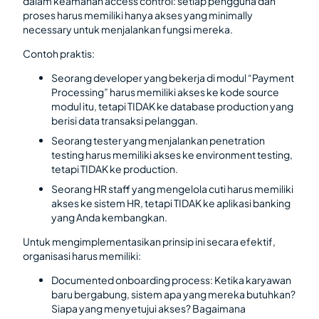
dalam keamanan access control: setiap pengguna dan
proses harus memiliki hanya akses yang minimally
necessary untuk menjalankan fungsi mereka.
Contoh praktis:
Seorang developer yang bekerja di modul “Payment
Processing” harus memiliki akses ke kode source
modul itu, tetapi TIDAK ke database production yang
berisi data transaksi pelanggan.
Seorang tester yang menjalankan penetration
testing harus memiliki akses ke environment testing,
tetapi TIDAK ke production.
Seorang HR staff yang mengelola cuti harus memiliki
akses ke sistem HR, tetapi TIDAK ke aplikasi banking
yang Anda kembangkan.
Untuk mengimplementasikan prinsip ini secara efektif,
organisasi harus memiliki:
Documented onboarding process: Ketika karyawan
baru bergabung, sistem apa yang mereka butuhkan?
Siapa yang menyetujui akses? Bagaimana