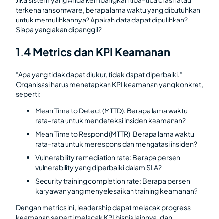
Jika sistem yang Anda kembangkan tiba-tiba crash atau
terkena ransomware, berapa lama waktu yang dibutuhkan
untuk memulihkannya? Apakah data dapat dipulihkan?
Siapa yang akan dipanggil?
1.4 Metrics dan KPI Keamanan
“Apa yang tidak dapat diukur, tidak dapat diperbaiki.”
Organisasi harus menetapkan KPI keamanan yang konkret,
seperti:
Mean Time to Detect (MTTD): Berapa lama waktu
rata-rata untuk mendeteksi insiden keamanan?
Mean Time to Respond (MTTR): Berapa lama waktu
rata-rata untuk merespons dan mengatasi insiden?
Vulnerability remediation rate: Berapa persen
vulnerability yang diperbaiki dalam SLA?
Security training completion rate: Berapa persen
karyawan yang menyelesaikan training keamanan?
Dengan metrics ini, leadership dapat melacak progress
keamanan seperti melacak KPI bisnis lainnya, dan