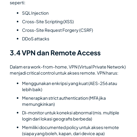
seperti:
SQL Injection
Cross-Site Scripting (XSS)
Cross-Site Request Forgery (CSRF)
DDoS attacks
3.4 VPN dan Remote Access
Dalam era work-from-home, VPN (Virtual Private Network)
menjadi critical control untuk akses remote. VPN harus:
Menggunakan enkripsi yang kuat (AES-256 atau
lebih baik)
Menerapkan strict authentication (MFA jika
memungkinkan)
Di-monitor untuk koneksi abnormal (mis. multiple
login dari lokasi geografis berbeda)
Memiliki documented policy untuk akses remote
(siapa yang boleh, kapan, dari device apa)