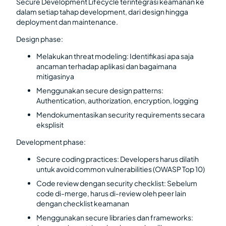
Secure Development Lifecycle terintegrasi keamanan ke
dalam setiap tahap development, dari design hingga
deployment dan maintenance.
Design phase:
Melakukan threat modeling: Identifikasi apa saja
ancaman terhadap aplikasi dan bagaimana
mitigasinya
Menggunakan secure design patterns:
Authentication, authorization, encryption, logging
Mendokumentasikan security requirements secara
eksplisit
Development phase:
Secure coding practices: Developers harus dilatih
untuk avoid common vulnerabilities (OWASP Top 10)
Code review dengan security checklist: Sebelum
code di-merge, harus di-review oleh peer lain
dengan checklist keamanan
Menggunakan secure libraries dan frameworks: