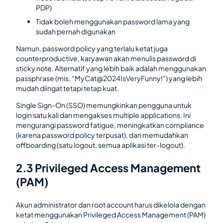
PDP)
Tidak boleh menggunakan password lama yang
sudah pernah digunakan
Namun, password policy yang terlalu ketat juga
counterproductive, karyawan akan menulis password di
sticky note. Alternatif yang lebih baik adalah menggunakan
passphrase (mis. “MyCat@2024IsVeryFunny!”) yang lebih
mudah diingat tetapi tetap kuat.
Single Sign-On (SSO) memungkinkan pengguna untuk
login satu kali dan mengakses multiple applications. Ini
mengurangi password fatigue, meningkatkan compliance
(karena password policy terpusat), dan memudahkan
offboarding (satu logout, semua aplikasi ter-logout).
2.3 Privileged Access Management
(PAM)
Akun administrator dan root account harus dikelola dengan
ketat menggunakan Privileged Access Management (PAM)