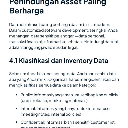
Perlindungan Asset Paling
Berharga
Data adalah aset paling berharga dalam bisnis modern.
Dalam customized software development, seringkali Anda
menangani data sensitif pelanggan—data personal,
transaksi finansial, informasi kesehatan. Melindungi data ini
adalah tanggung jawab etis dan legal.
4.1 Klasifikasi dan Inventory Data
Sebelum Anda bisa melindungi data, Anda harus tahu data
apa yang Anda miliki. Organisasi harus mengidentifikasi dan
mengklasifikasi semua data ke dalam kategori:
Public: Informasi yang aman untuk dibagikan publicly
(press release, marketing materials)
Internal: Informasi yang hanya untuk internal use
(meeting notes, internal policies)
Confidential: Informasi bisnis sensitif (customer list,
pricing strategy, roadmap)