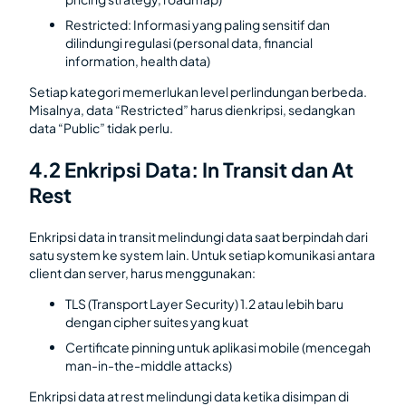
Restricted: Informasi yang paling sensitif dan
dilindungi regulasi (personal data, financial
information, health data)
Setiap kategori memerlukan level perlindungan berbeda.
Misalnya, data “Restricted” harus dienkripsi, sedangkan
data “Public” tidak perlu.
4.2 Enkripsi Data: In Transit dan At
Rest
Enkripsi data in transit melindungi data saat berpindah dari
satu system ke system lain. Untuk setiap komunikasi antara
client dan server, harus menggunakan:
TLS (Transport Layer Security) 1.2 atau lebih baru
dengan cipher suites yang kuat
Certificate pinning untuk aplikasi mobile (mencegah
man-in-the-middle attacks)
Enkripsi data at rest melindungi data ketika disimpan di