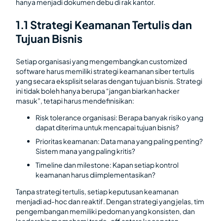
hanya menjadi dokumen debu di rak kantor.
1.1 Strategi Keamanan Tertulis dan
Tujuan Bisnis
Setiap organisasi yang mengembangkan customized
software harus memiliki strategi keamanan siber tertulis
yang secara eksplisit selaras dengan tujuan bisnis. Strategi
ini tidak boleh hanya berupa “jangan biarkan hacker
masuk”, tetapi harus mendefinisikan:
Risk tolerance organisasi: Berapa banyak risiko yang
dapat diterima untuk mencapai tujuan bisnis?
Prioritas keamanan: Data mana yang paling penting?
Sistem mana yang paling kritis?
Timeline dan milestone: Kapan setiap kontrol
keamanan harus diimplementasikan?
Tanpa strategi tertulis, setiap keputusan keamanan
menjadi ad-hoc dan reaktif. Dengan strategi yang jelas, tim
pengembangan memiliki pedoman yang konsisten, dan