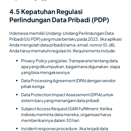
4.5 Kepatuhan Regulasi
Perlindungan Data Pribadi (PDP)
Indonesia memiliki Undang-Undang Perlindungan Data
Pribadi (UU PDP) yang mulai berlaku pada 2023. Jika aplikasi
Anda mengolah data pribadi (nama, email, nomor ID, dll),
Anda harus mematuhi regulasi ini. Requirements include:
Privacy Policy yang jelas: Transparansi tentang data
apa yang dikumpulkan, bagaimana digunakan, siapa
yang bisa mengaksesnya
Data Processing Agreement (DPA) dengan vendor
pihak ketiga
Data Protection Impact Assessment (DPIA) untuk
sistem baru yang menangani data pribadi
Subject Access Request (SAR) fulfillment: Ketika
individu meminta data mereka, organisasi harus
memberikannya dalam 30 hari
Incident response procedure: Jika terjadi data