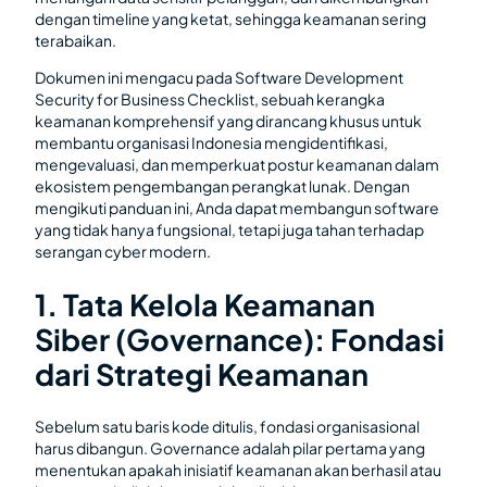
dengan timeline yang ketat, sehingga keamanan sering
terabaikan.
Dokumen ini mengacu pada Software Development
Security for Business Checklist, sebuah kerangka
keamanan komprehensif yang dirancang khusus untuk
membantu organisasi Indonesia mengidentifikasi,
mengevaluasi, dan memperkuat postur keamanan dalam
ekosistem pengembangan perangkat lunak. Dengan
mengikuti panduan ini, Anda dapat membangun software
yang tidak hanya fungsional, tetapi juga tahan terhadap
serangan cyber modern.
1. Tata Kelola Keamanan
Siber (Governance): Fondasi
dari Strategi Keamanan
Sebelum satu baris kode ditulis, fondasi organisasional
harus dibangun. Governance adalah pilar pertama yang
menentukan apakah inisiatif keamanan akan berhasil atau