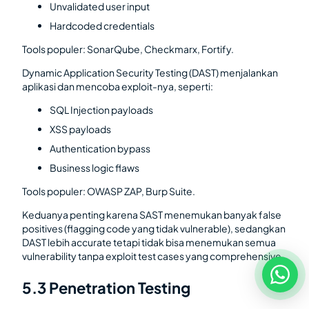
Unvalidated user input
Hardcoded credentials
Tools populer: SonarQube, Checkmarx, Fortify.
Dynamic Application Security Testing (DAST) menjalankan
aplikasi dan mencoba exploit-nya, seperti:
SQL Injection payloads
XSS payloads
Authentication bypass
Business logic flaws
Tools populer: OWASP ZAP, Burp Suite.
Keduanya penting karena SAST menemukan banyak false
positives (flagging code yang tidak vulnerable), sedangkan
DAST lebih accurate tetapi tidak bisa menemukan semua
vulnerability tanpa exploit test cases yang comprehensive.
5.3 Penetration Testing