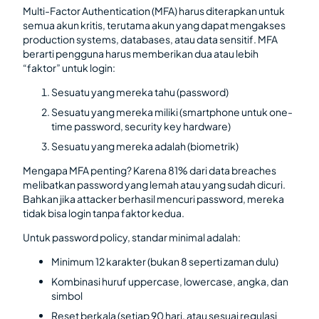
Multi-Factor Authentication (MFA) harus diterapkan untuk
semua akun kritis, terutama akun yang dapat mengakses
production systems, databases, atau data sensitif. MFA
berarti pengguna harus memberikan dua atau lebih
“faktor” untuk login:
Sesuatu yang mereka tahu (password)
Sesuatu yang mereka miliki (smartphone untuk one-
time password, security key hardware)
Sesuatu yang mereka adalah (biometrik)
Mengapa MFA penting? Karena 81% dari data breaches
melibatkan password yang lemah atau yang sudah dicuri.
Bahkan jika attacker berhasil mencuri password, mereka
tidak bisa login tanpa faktor kedua.
Untuk password policy, standar minimal adalah:
Minimum 12 karakter (bukan 8 seperti zaman dulu)
Kombinasi huruf uppercase, lowercase, angka, dan
simbol
Reset berkala (setiap 90 hari, atau sesuai regulasi