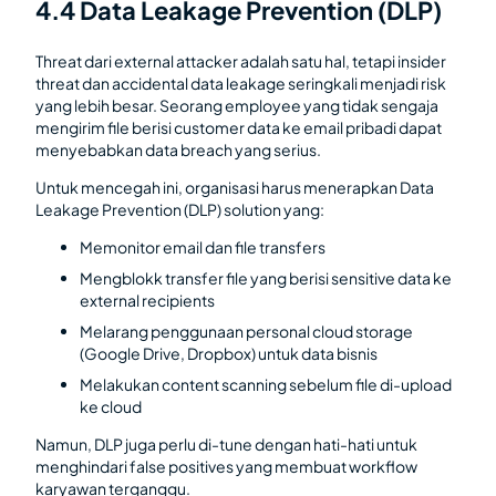
4.4 Data Leakage Prevention (DLP)
Threat dari external attacker adalah satu hal, tetapi insider
threat dan accidental data leakage seringkali menjadi risk
yang lebih besar. Seorang employee yang tidak sengaja
mengirim file berisi customer data ke email pribadi dapat
menyebabkan data breach yang serius.
Untuk mencegah ini, organisasi harus menerapkan Data
Leakage Prevention (DLP) solution yang:
Memonitor email dan file transfers
Mengblokk transfer file yang berisi sensitive data ke
external recipients
Melarang penggunaan personal cloud storage
(Google Drive, Dropbox) untuk data bisnis
Melakukan content scanning sebelum file di-upload
ke cloud
Namun, DLP juga perlu di-tune dengan hati-hati untuk
menghindari false positives yang membuat workflow
karyawan terganggu.