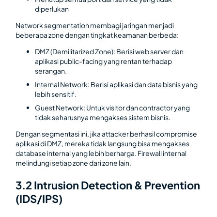
diperlukan
Network segmentation membagi jaringan menjadi
beberapa zone dengan tingkat keamanan berbeda:
DMZ (Demilitarized Zone): Berisi web server dan
aplikasi public-facing yang rentan terhadap
serangan.
Internal Network: Berisi aplikasi dan data bisnis yang
lebih sensitif.
Guest Network: Untuk visitor dan contractor yang
tidak seharusnya mengakses sistem bisnis.
Dengan segmentasi ini, jika attacker berhasil compromise
aplikasi di DMZ, mereka tidak langsung bisa mengakses
database internal yang lebih berharga. Firewall internal
melindungi setiap zone dari zone lain.
3.2 Intrusion Detection & Prevention
(IDS/IPS)