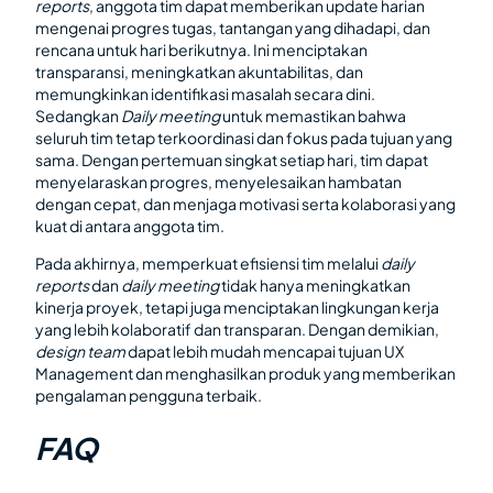
reports
, anggota tim dapat memberikan update harian
mengenai progres tugas, tantangan yang dihadapi, dan
rencana untuk hari berikutnya. Ini menciptakan
transparansi, meningkatkan akuntabilitas, dan
memungkinkan identifikasi masalah secara dini.
Sedangkan
Daily meeting
untuk memastikan bahwa
seluruh tim tetap terkoordinasi dan fokus pada tujuan yang
sama. Dengan pertemuan singkat setiap hari, tim dapat
menyelaraskan progres, menyelesaikan hambatan
dengan cepat, dan menjaga motivasi serta kolaborasi yang
kuat di antara anggota tim.
Pada akhirnya, memperkuat efisiensi tim melalui
daily
reports
dan
daily meeting
tidak hanya meningkatkan
kinerja proyek, tetapi juga menciptakan lingkungan kerja
yang lebih kolaboratif dan transparan. Dengan demikian,
design team
dapat lebih mudah mencapai tujuan UX
Management dan menghasilkan produk yang memberikan
pengalaman pengguna terbaik.
FAQ