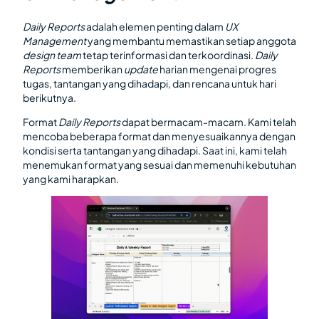
Daily Reports
adalah elemen penting dalam
UX
Management
yang membantu memastikan setiap anggota
design team
tetap terinformasi dan terkoordinasi.
Daily
Reports
memberikan
update
harian mengenai progres
tugas, tantangan yang dihadapi, dan rencana untuk hari
berikutnya.
Format
Daily Reports
dapat bermacam-macam. Kami telah
mencoba beberapa format dan menyesuaikannya dengan
kondisi serta tantangan yang dihadapi. Saat ini, kami telah
menemukan format yang sesuai dan memenuhi kebutuhan
yang kami harapkan.