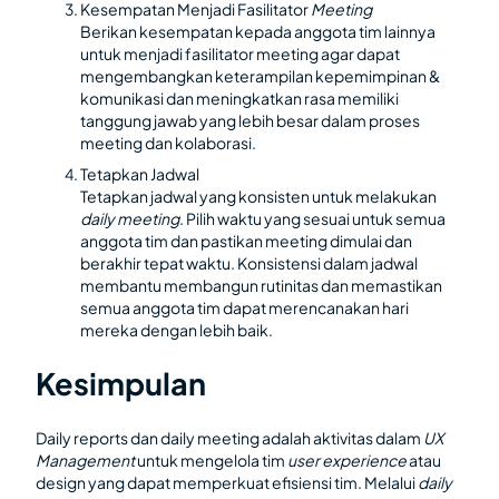
Kesempatan Menjadi Fasilitator
Meeting
Berikan kesempatan kepada anggota tim lainnya
untuk menjadi fasilitator meeting agar dapat
mengembangkan keterampilan kepemimpinan &
komunikasi dan meningkatkan rasa memiliki
tanggung jawab yang lebih besar dalam proses
meeting dan kolaborasi.
Tetapkan Jadwal
Tetapkan jadwal yang konsisten untuk melakukan
daily meeting
. Pilih waktu yang sesuai untuk semua
anggota tim dan pastikan meeting dimulai dan
berakhir tepat waktu. Konsistensi dalam jadwal
membantu membangun rutinitas dan memastikan
semua anggota tim dapat merencanakan hari
mereka dengan lebih baik.
Kesimpulan
Daily reports dan daily meeting adalah aktivitas dalam
UX
Management
untuk mengelola tim
user experience
atau
design yang dapat memperkuat efisiensi tim. Melalui
daily