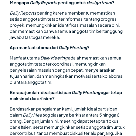
Mengapa
Daily Reports
penting untuk
design team
?
Daily Reports
penting karena membantu memastikan
setiap anggota tim tetap terinformasi tentang progres
proyek, memungkinkan identifikasi masalah secara dini,
dan memastikan bahwa semua anggota tim bertanggung
jawab atas tugas mereka.
Apa manfaat utama dari
Daily Meeting
?
Manfaat utama
Daily Meeting
adalah memastikan semua
anggota tim tetap terkoordinasi, memungkinkan
penyelesaian masalah dengan cepat, menyelaraskan
tujuan harian, dan meningkatkan motivasi serta kolaborasi
di antara anggota tim.
Berapa jumlah ideal partisipan
Daily Meeting
agar tetap
maksimal dan efisien?
Berdasarkan pengalaman kami, jumlah ideal partisipan
dalam
Daily Meeting
biasanya berkisar antara 5 hingga 6
orang. Dengan jumlah ini, meeting dapat tetap terfokus
dan efisien, serta memungkinkan setiap anggota tim untuk
berkontribusi tanpa membuat diskusi terlalu panjang. Jika