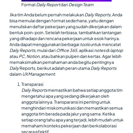
Format
Daily Report
dari
Design Team
Jika tim Anda belum pernah melakukan
Daily Reports
, Anda
bisa memulai dengan format sederhana, yaitu dengan
menuliskan daftar pekerjaan yang sudah dikerjakan dalam
bentuk poin-poin. Setelah terbiasa, tambahkan tantangan
yang dihadapi dan rencana pekerjaan untuk esok harinya.
Anda dapat menggunakan berbagai
tools
untuk mencatat
Daily Reports
, mulai dari
Office 365
, aplikasi
notes
di
laptop
atau
PC
,
Notion
, atau bahkan pulpen dan kertas. Agar lebih
memaksimalkan pemahaman anda begitu pentingnya
Daily
Reports, berikut adalah peran utama
Daily Reports
dalam
UX Management
:
Transparasi
Daily Reports
memastikan bahwa setiap anggota tim
mengetahui apa yang sedang dikerjakan oleh
anggota lainnya. Transparansi ini penting untuk
menghindari miskomunikasi dan memastikan semua
anggota tim berada pada jalur yang sama. Ketika
setiap orang tahu apa yang terjadi, lebih mudah untuk
memahami konteks pekerjaan dan berkolaborasi
secara efektif.