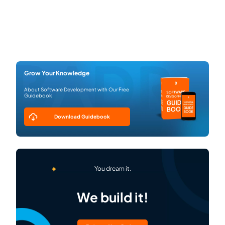
Grow Your Knowledge
About Software Development with Our Free
Guidebook
Download Guidebook
You dream it.
We build it!