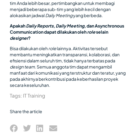
tim Anda lebih besar, pertimbangkan untuk membagi
menjadi beberapa sub-tim yang lebih kecil dengan
alokasikan jadwal
Daily Meeting
yang berbeda.
Apakah
Daily Reports
,
Daily Meeting
, dan Asynchronous
Communication dapat dilakukan oleh
role
selain
designer
?
Bisa dilakukan oleh
role
lainnya. Aktivitas tersebut
membantu meningkatkan transparansi, kolaborasi, dan
efisiensi dalam seluruh tim, tidak hanya terbatas pada
design team
. Semua anggota tim dapat mengambil
manfaat dari komunikasi yang terstruktur dan teratur, yang
pada akhirnya berkontribusi pada keberhasilan proyek
secara keseluruhan.
Tags:
IT Training
Share the article