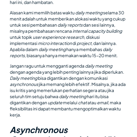
hari ini, dan hambatan.
Alasan kami memilih batas waktu
daily meeting
selama 30
menit adalah untuk memberikan alokasi waktu yang cukup
untuk sesi pembahasan
daily reports
dan sesi lainnya,
misalnya pembahasan rencana
internal capacity building
untuk topik
user experience research,
diskusi
implementasi
micro interaction
di
project
, dan lainnya.
Apabila dalam
daily meeting
hanya membahas
daily
reports
, biasanya hanya memakan waktu 15-20 menit.
Jangan ragu untuk mengganti agenda
daily meeting
dengan agenda yang lebih penting lainnya jika diperlukan.
Daily meeting
bisa digantikan dengan komunikasi
asynchronous
jika memang lebih efektif. Misalnya, jika ada
isu kritis yang memerlukan perhatian segera atau jika
seluruh tim setuju bahwa
daily meeting
hari itu bisa
digantikan dengan
update
melalui
chat
atau
email
, maka
fleksibilitas ini dapat membantu mengoptimalkan waktu
kerja.
Asynchronous