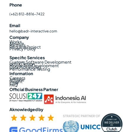
Phone
(+62) 812-8816-7422
Email
hello@badr-interactive.com
Company
Works
Service
Partners
Request Project
Privacy Policy
Specific Services
Custom Software Development
UI/UX Design
Mobile App Development
Data Processing
Performance Testing
Information
Careers
Affiliate
Insight
CSR
FAQ
Official Business Partner
Aknowledged by