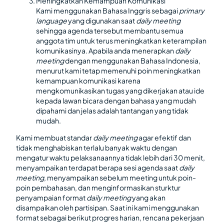
Meningkatkan Kemampuan Komunikasi
Kami menggunakan Bahasa Inggris sebagai
primary
language
yang digunakan saat
daily meeting
sehingga agenda tersebut membantu semua
anggota tim untuk terus meningkatkan keterampilan
komunikasinya. Apabila anda menerapkan
daily
meeting
dengan menggunakan Bahasa Indonesia,
menurut kami tetap memenuhi poin meningkatkan
kemampuan komunikasi karena
mengkomunikasikan tugas yang dikerjakan atau ide
kepada lawan bicara dengan bahasa yang mudah
dipahami dan jelas adalah tantangan yang tidak
mudah.
Kami membuat standar
daily meeting
agar efektif dan
tidak menghabiskan terlalu banyak waktu dengan
mengatur waktu pelaksanaannya tidak lebih dari 30 menit,
menyampaikan terdapat berapa sesi agenda saat
daily
meeting
, menyampaikan sebelum meeting untuk poin-
poin pembahasan, dan menginformasikan sturktur
penyampaian format
daily meeting
yang akan
disampaikan oleh partisipan. Saat ini kami menggunakan
format sebagai berikut progres harian, rencana pekerjaan