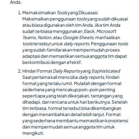
Anda.
Memaksimalkan
Tools
yang Dikuasasi
Maksimalkan penggunaan
tools
yang sudah dikuasai
atau biasa digunakan oleh tim Anda. Jika tim Anda
sudah terbiasa menggunakan
Slack
,
Microsoft
Teams
,
Notion
, atau
Google Sheets
, manfaatkan
tools
tersebut untuk
daily reports
. Penggunaan
tools
yang sudah
familiar
akan mempermudah proses
adaptasi dan memastikan semua anggota tim dapat
berkontribusi dengan efektif.
Hindari Format
Daily Reports
yang
Sophisticated
Saat pertama kali mencoba
daily reports
, hindari
format yang terlalu rumit. Mulailah dengan format
sederhana yang mencakup poin-poin penting
seperti apa yang telah dikerjakan, tantangan yang
dihadapi, dan rencana untuk hari berikutnya. Setelah
tim terbiasa, format tersebut bisa dikembangkan
dengan menambahkan detail lebih lanjut. Format
yang sederhana membantu memastikan konsistensi
dan mempermudah semua anggota tim untuk
mengikuti.