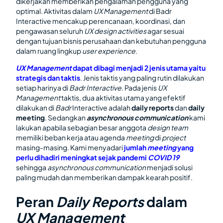
dikerjakan memberikan pengalaman pengguna yang
optimal. Aktivitas dalam
UX Management
di Badr
Interactive mencakup perencanaan, koordinasi, dan
pengawasan seluruh
UX design activities
agar sesuai
dengan tujuan bisnis perusahaan dan kebutuhan pengguna
dalam ruang lingkup
user experience
.
UX Management
dapat dibagi menjadi 2 jenis utama yaitu
strategis dan taktis
. Jenis taktis yang paling rutin dilakukan
setiap harinya di
Badr Interactive
. Pada jenis
UX
Management
taktis, dua aktivitas utama yang efektif
dilakukan di
Badr
Interactive adalah
daily reports
dan
daily
meeting
. Sedangkan
asynchronous
communication
kami
lakukan apabila sebagian besar anggota
design team
memiliki beban kerja atau agenda
meeting
di
project
masing-masing. Kami menyadari
jumlah
meeting
yang
perlu dihadiri meningkat sejak pandemi
COVID 19
sehingga
asynchronous communication
menjadi solusi
paling mudah dan memberikan dampak kearah positif.
Peran
Daily Reports
dalam
UX Management