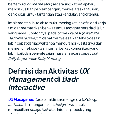
bertemu di
online meeting
secara singkat setiap hari,
mendiskusikan perkembangan, menyelaraskan tujuan,
dan diskusi untuk tantangan atau kendala yang ditemui.
Implementasi ini telah terbukti meningkatkan efisiensi kerja
tim dan memastikan bahwa semua anggota berada di jalur
yang sama. Contohnya, pada proyek
redesign website
Badr Interactive
, tim dapat menyelesaikan tahap desain
lebih cepat dari jadwal tanpa mengurangi kualitasnya dan
memenuhi ekspektasi internal berkat komunikasi yang
lebih baik dan penyelesaian masalah secara cepat saat
Daily Reports
dan
Daily Meeting
.
Definisi dan Aktivitas
UX
Management
di
Badr
Interactive
UX Management
adalah aktivitas mengelola
UX design
activities
dan mengarahkan
design team
untuk
memastikan
design task
atau internal produk yang