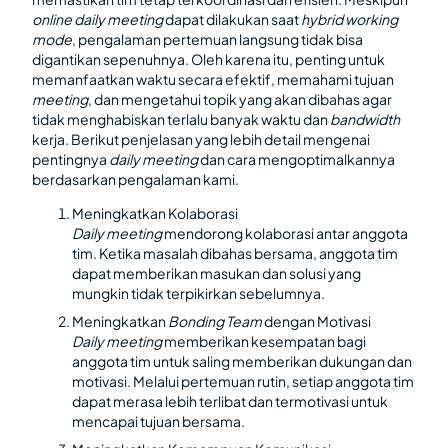
online daily meeting
dapat dilakukan saat
hybrid working
mode
, pengalaman pertemuan langsung tidak bisa
digantikan sepenuhnya. Oleh karena itu, penting untuk
memanfaatkan waktu secara efektif, memahami tujuan
meeting
, dan mengetahui topik yang akan dibahas agar
tidak menghabiskan terlalu banyak waktu dan
bandwidth
kerja. Berikut penjelasan yang lebih detail mengenai
pentingnya
daily meeting
dan cara mengoptimalkannya
berdasarkan pengalaman kami.
Meningkatkan Kolaborasi
Daily meeting
mendorong kolaborasi antar anggota
tim. Ketika masalah dibahas bersama, anggota tim
dapat memberikan masukan dan solusi yang
mungkin tidak terpikirkan sebelumnya.
Meningkatkan
Bonding Team
dengan Motivasi
Daily meeting
memberikan kesempatan bagi
anggota tim untuk saling memberikan dukungan dan
motivasi. Melalui pertemuan rutin, setiap anggota tim
dapat merasa lebih terlibat dan termotivasi untuk
mencapai tujuan bersama.