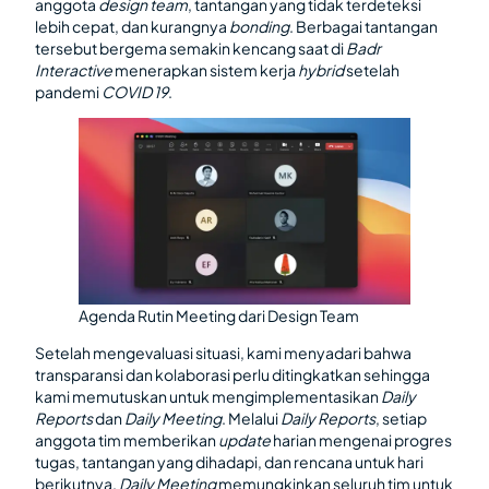
anggota
design team
, tantangan yang tidak terdeteksi
lebih cepat, dan kurangnya
bonding
. Berbagai tantangan
tersebut bergema semakin kencang saat di
Badr
Interactive
menerapkan sistem kerja
hybrid
setelah
pandemi
COVID 19
.
Agenda Rutin Meeting dari Design Team
Setelah mengevaluasi situasi, kami menyadari bahwa
transparansi dan kolaborasi perlu ditingkatkan sehingga
kami memutuskan untuk mengimplementasikan
Daily
Reports
dan
Daily Meeting
. Melalui
Daily Reports
, setiap
anggota tim memberikan
update
harian mengenai progres
tugas, tantangan yang dihadapi, dan rencana untuk hari
berikutnya.
Daily Meeting
memungkinkan seluruh tim untuk