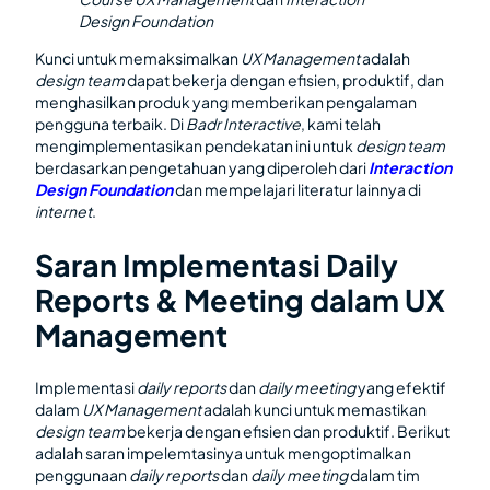
Design Foundation
Kunci untuk memaksimalkan
UX Management
adalah
design team
dapat bekerja dengan efisien, produktif, dan
menghasilkan produk yang memberikan pengalaman
pengguna terbaik. Di
Badr Interactive
, kami telah
mengimplementasikan pendekatan ini untuk
design team
berdasarkan pengetahuan yang diperoleh dari
Interaction
Design Foundation
dan mempelajari literatur lainnya di
internet
.
Saran Implementasi Daily
Reports & Meeting dalam UX
Management
Implementasi
daily reports
dan
daily meeting
yang efektif
dalam
UX Management
adalah kunci untuk memastikan
design team
bekerja dengan efisien dan produktif. Berikut
adalah saran impelemtasinya untuk mengoptimalkan
penggunaan
daily reports
dan
daily meeting
dalam tim