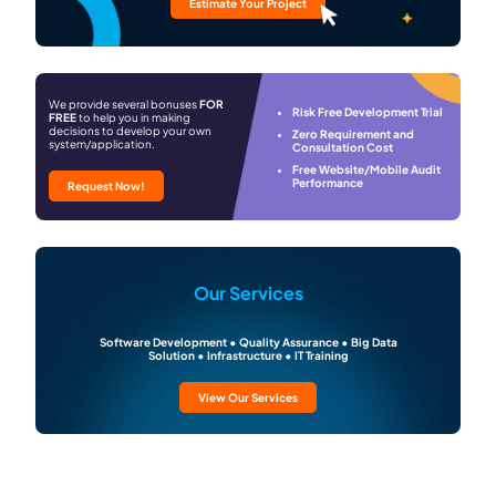
Estimate Your Project
We provide several bonuses
FOR
Risk Free Development Trial
FREE
to help you in making
decisions to develop your own
Zero Requirement and
system/application.
Consultation Cost
Free Website/Mobile Audit
Performance
Request Now!
Our Services
Software Development • Quality Assurance • Big Data
Solution • Infrastructure • IT Training
View Our Services