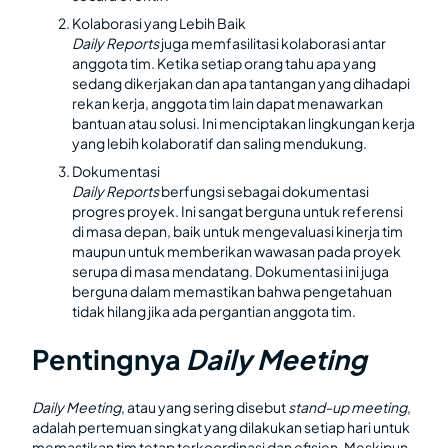
Kolaborasi yang Lebih Baik
Daily Reports
juga memfasilitasi kolaborasi antar
anggota tim. Ketika setiap orang tahu apa yang
sedang dikerjakan dan apa tantangan yang dihadapi
rekan kerja, anggota tim lain dapat menawarkan
bantuan atau solusi. Ini menciptakan lingkungan kerja
yang lebih kolaboratif dan saling mendukung.
Dokumentasi
Daily Reports
berfungsi sebagai dokumentasi
progres proyek. Ini sangat berguna untuk referensi
di masa depan, baik untuk mengevaluasi kinerja tim
maupun untuk memberikan wawasan pada proyek
serupa di masa mendatang. Dokumentasi ini juga
berguna dalam memastikan bahwa pengetahuan
tidak hilang jika ada pergantian anggota tim.
Pentingnya
Daily Meeting
Daily Meeting
, atau yang sering disebut
stand-up meeting
,
adalah pertemuan singkat yang dilakukan setiap hari untuk
memastikan tim tetap terkoordinasi dan efisien. Meskipun