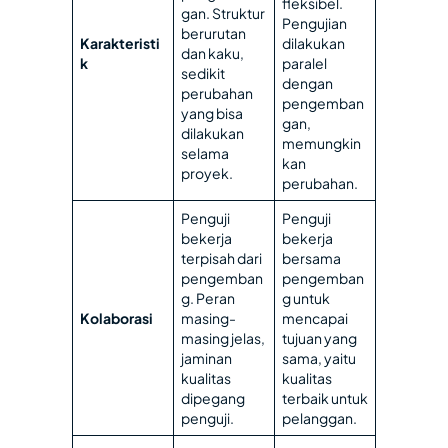
fleksibel.
gan. Struktur
Pengujian
berurutan
Karakteristi
dilakukan
dan kaku,
k
paralel
sedikit
dengan
perubahan
pengemban
yang bisa
gan,
dilakukan
memungkin
selama
kan
proyek.
perubahan.
Penguji
Penguji
bekerja
bekerja
terpisah dari
bersama
pengemban
pengemban
g. Peran
g untuk
Kolaborasi
masing-
mencapai
masing jelas,
tujuan yang
jaminan
sama, yaitu
kualitas
kualitas
dipegang
terbaik untuk
penguji.
pelanggan.