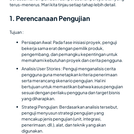
terus-menerus. Mari kita tinjau setiap tahap lebih detail.
1. Perencanaan Pengujian
Tujuan :
Persiapan Awal: Pada fase inisiasi proyek, penguji
bekerja sama erat dengan pemilik produk,
pengembang, dan pemangku kepentingan untuk
memahami kebutuhan proyek dan cerita pengguna.
Analisis User Stories : Penguji menganalisis cerita
pengguna guna menetapkan kriteria penerimaan
serta merancang skenario pengujian. Hal ini
bertujuan untuk memastikan bahwa kasus pengujian
sesuai dengan perilaku pengguna dan target bisnis
yang diharapkan.
Strategi Pengujian: Berdasarkan analisis tersebut,
penguji menyusun strategi pengujian yang
mencakup jenis pengujian (unit, integrasi,
penerimaan, dll.), alat, dan teknik yang akan
digunakan.