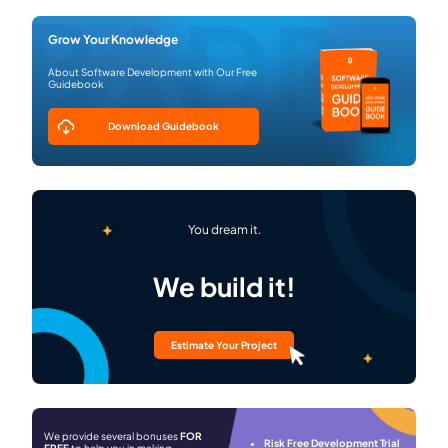
Grow Your Knowledge
About Software Development with Our Free
Guidebook
Download Guidebook
You dream it.
We build it!
Estimate Your Project
We provide several bonuses
FOR
Risk Free Development Trial
FREE
to help you in making