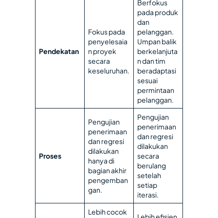
Berfokus
pada produk
dan
Fokus pada
pelanggan.
penyelesaia
Umpan balik
Pendekatan
n proyek
berkelanjuta
secara
n dan tim
keseluruhan.
beradaptasi
sesuai
permintaan
pelanggan.
Pengujian
Pengujian
penerimaan
penerimaan
dan regresi
dan regresi
dilakukan
dilakukan
Proses
secara
hanya di
berulang
bagian akhir
setelah
pengemban
setiap
gan.
iterasi.
Lebih cocok
Lebih efisien