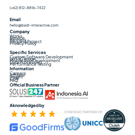
(+62) 812-8816-7422
Email
hello@badr-interactive.com
Company
Works
Service
Partners
Request Project
Privacy Policy
Specific Services
Custom Software Development
UI/UX Design
Mobile App Development
Data Processing
Performance Testing
Information
Careers
Affiliate
Insight
CSR
FAQ
Official Business Partner
Aknowledged by