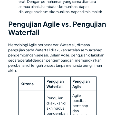
erat. Dengan pemahaman yang sama di antara
semua pihak, hambatan komunikasi dapat
dihilangkan dan miskomunikasi dapat diminimalisir
Pengujian Agile vs. Pengujian
Waterfall
Metodologi Agile berbeda dari Waterfall, di mana
pengujian pada Waterfall dilakukan setelah semua tahap
pengembangan selesai. Dalam Agile, pengujian dilakukan
secara paralel dengan pengembangan, memungkinkan
perubahan di tengah proses tanpa menunda pengiriman
akhir.
Pengujian
Pengujian
Kriteria
Waterfall
Agile
Agile
Pengujian
bersifat
dilakukan di
bertahap
akhir siklus
dan
pengemban