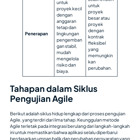
untuk
untuk
proyek kecil
proyek
dengan
besar atau
anggaran
proyek
tetap dan
dengan
Penerapan
lingkungan
kontrak
pengemban
fleksibel
gan stabil,
yang
mudah
memungkin
mengelola
kan
risiko dan
perubahan.
biaya.
Tahapan dalam Siklus
Pengujian Agile
Berikut adalah siklus hidup lengkap dari proses pengujian
Agile, yang terdiri dari lima tahap. Keunggulan metode
Agile terletak pada integrasi berulang dari langkah-langkah
ini untuk memastikan bahwa aplikasi selalu diperbarui
berdasarkan umpan balik dan perubahan persyaratan yang