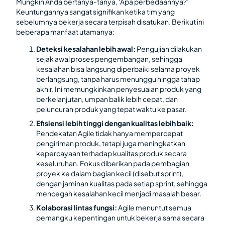
Mungkin Anda bertanya-tanya, ‘Apa perbedaannya?’
Keuntungannya sangat signifikan ketika tim yang
sebelumnya bekerja secara terpisah disatukan. Berikut ini
beberapa manfaat utamanya:
Deteksi kesalahan lebih awal:
Pengujian dilakukan
sejak awal proses pengembangan, sehingga
kesalahan bisa langsung diperbaiki selama proyek
berlangsung, tanpa harus menunggu hingga tahap
akhir. Ini memungkinkan penyesuaian produk yang
berkelanjutan, umpan balik lebih cepat, dan
peluncuran produk yang tepat waktu ke pasar.
Efisiensi lebih tinggi dengan kualitas lebih baik:
Pendekatan Agile tidak hanya mempercepat
pengiriman produk, tetapi juga meningkatkan
kepercayaan terhadap kualitas produk secara
keseluruhan. Fokus diberikan pada pembagian
proyek ke dalam bagian kecil (disebut sprint),
dengan jaminan kualitas pada setiap sprint, sehingga
mencegah kesalahan kecil menjadi masalah besar.
Kolaborasi lintas fungsi:
Agile menuntut semua
pemangku kepentingan untuk bekerja sama secara