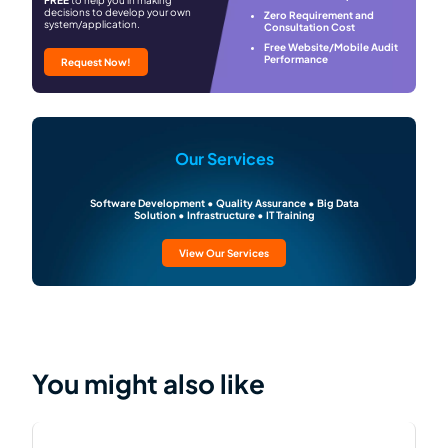
decisions to develop your own
Zero Requirement and
system/application.
Consultation Cost
Free Website/Mobile Audit
Performance
Request Now!
Our Services
Software Development • Quality Assurance • Big Data
Solution • Infrastructure • IT Training
View Our Services
You might also like