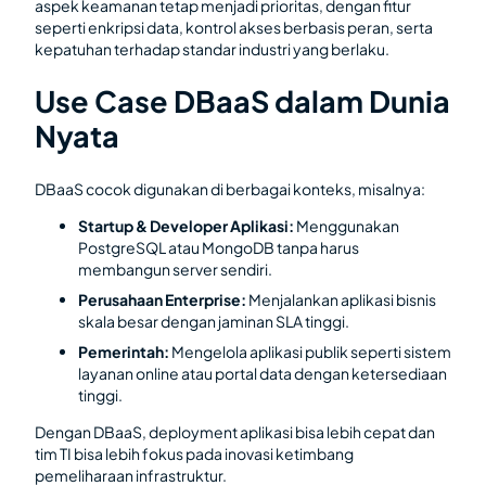
aspek keamanan tetap menjadi prioritas, dengan fitur
seperti enkripsi data, kontrol akses berbasis peran, serta
kepatuhan terhadap standar industri yang berlaku.
Use Case DBaaS dalam Dunia
Nyata
DBaaS cocok digunakan di berbagai konteks, misalnya:
Startup & Developer Aplikasi:
Menggunakan
PostgreSQL atau MongoDB tanpa harus
membangun server sendiri.
Perusahaan Enterprise:
Menjalankan aplikasi bisnis
skala besar dengan jaminan SLA tinggi.
Pemerintah:
Mengelola aplikasi publik seperti sistem
layanan online atau portal data dengan ketersediaan
tinggi.
Dengan DBaaS, deployment aplikasi bisa lebih cepat dan
tim TI bisa lebih fokus pada inovasi ketimbang
pemeliharaan infrastruktur.