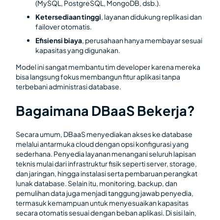
(MySQL, PostgreSQL, MongoDB, dsb.).
Ketersediaan tinggi
, layanan didukung replikasi dan
failover otomatis.
Efisiensi biaya
, perusahaan hanya membayar sesuai
kapasitas yang digunakan.
Model ini sangat membantu tim developer karena mereka
bisa langsung fokus membangun fitur aplikasi tanpa
terbebani administrasi database.
Bagaimana DBaaS Bekerja?
Secara umum, DBaaS menyediakan akses ke database
melalui antarmuka cloud dengan opsi konfigurasi yang
sederhana. Penyedia layanan menangani seluruh lapisan
teknis mulai dari infrastruktur fisik seperti server, storage,
dan jaringan, hingga instalasi serta pembaruan perangkat
lunak database. Selain itu, monitoring, backup, dan
pemulihan data juga menjadi tanggung jawab penyedia,
termasuk kemampuan untuk menyesuaikan kapasitas
secara otomatis sesuai dengan beban aplikasi. Di sisi lain,