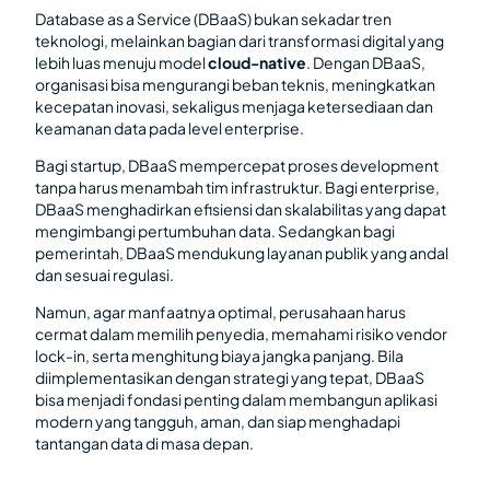
Database as a Service (DBaaS) bukan sekadar tren
teknologi, melainkan bagian dari transformasi digital yang
lebih luas menuju model
cloud-native
. Dengan DBaaS,
organisasi bisa mengurangi beban teknis, meningkatkan
kecepatan inovasi, sekaligus menjaga ketersediaan dan
keamanan data pada level enterprise.
Bagi startup, DBaaS mempercepat proses development
tanpa harus menambah tim infrastruktur. Bagi enterprise,
DBaaS menghadirkan efisiensi dan skalabilitas yang dapat
mengimbangi pertumbuhan data. Sedangkan bagi
pemerintah, DBaaS mendukung layanan publik yang andal
dan sesuai regulasi.
Namun, agar manfaatnya optimal, perusahaan harus
cermat dalam memilih penyedia, memahami risiko vendor
lock-in, serta menghitung biaya jangka panjang. Bila
diimplementasikan dengan strategi yang tepat, DBaaS
bisa menjadi fondasi penting dalam membangun aplikasi
modern yang tangguh, aman, dan siap menghadapi
tantangan data di masa depan.