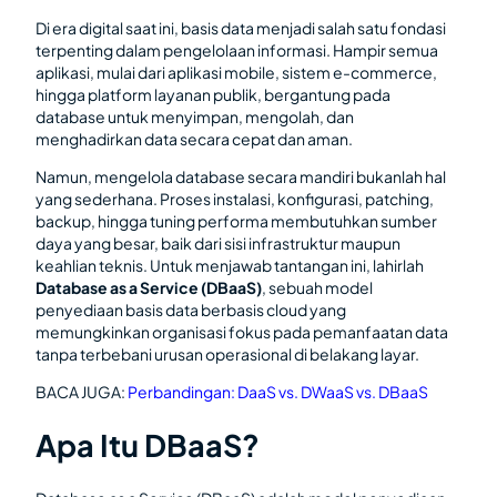
Di era digital saat ini, basis data menjadi salah satu fondasi
terpenting dalam pengelolaan informasi. Hampir semua
aplikasi, mulai dari aplikasi mobile, sistem e-commerce,
hingga platform layanan publik, bergantung pada
database untuk menyimpan, mengolah, dan
menghadirkan data secara cepat dan aman.
Namun, mengelola database secara mandiri bukanlah hal
yang sederhana. Proses instalasi, konfigurasi, patching,
backup, hingga tuning performa membutuhkan sumber
daya yang besar, baik dari sisi infrastruktur maupun
keahlian teknis. Untuk menjawab tantangan ini, lahirlah
Database as a Service (DBaaS)
, sebuah model
penyediaan basis data berbasis cloud yang
memungkinkan organisasi fokus pada pemanfaatan data
tanpa terbebani urusan operasional di belakang layar.
BACA JUGA:
Perbandingan: DaaS vs. DWaaS vs. DBaaS
Apa Itu DBaaS?