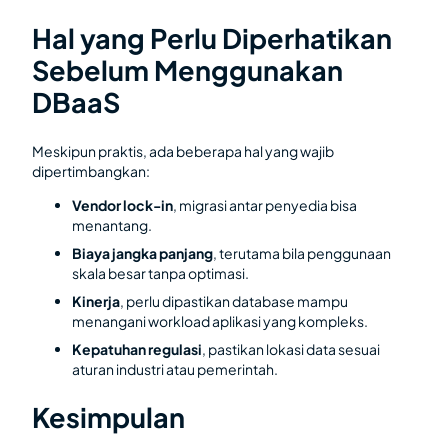
Hal yang Perlu Diperhatikan
Sebelum Menggunakan
DBaaS
Meskipun praktis, ada beberapa hal yang wajib
dipertimbangkan:
Vendor lock-in
, migrasi antar penyedia bisa
menantang.
Biaya jangka panjang
, terutama bila penggunaan
skala besar tanpa optimasi.
Kinerja
, perlu dipastikan database mampu
menangani workload aplikasi yang kompleks.
Kepatuhan regulasi
, pastikan lokasi data sesuai
aturan industri atau pemerintah.
Kesimpulan