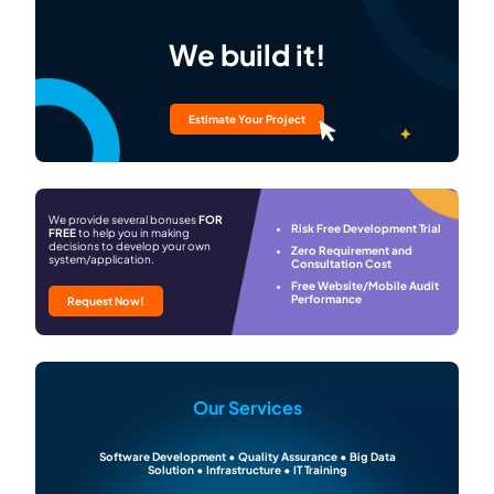
We build it!
Estimate Your Project
We provide several bonuses
FOR
Risk Free Development Trial
FREE
to help you in making
decisions to develop your own
Zero Requirement and
system/application.
Consultation Cost
Free Website/Mobile Audit
Performance
Request Now!
Our Services
Software Development • Quality Assurance • Big Data
Solution • Infrastructure • IT Training