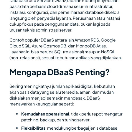
Database as a Service (DBaaS) adalah model penyediaan
basis data berbasis cloud di mana seluruh infrastruktur,
instalasi, konfigurasi, dan pemeliharaan database dikelola
langsung oleh penyedia layanan. Perusahaan atau instansi
cukup fokus pada penggunaan data, bukan lagi pada
urusan teknis administrasi server.
Contoh populer DBaaS antara lain Amazon RDS, Google
Cloud SQL, Azure Cosmos DB, dan MongoDB Atlas.
Layanan ini bisa berupa SQL (relasional) maupun NoSQL
(non-relasional), sesuai kebutuhan aplikasi yang dijalankan.
Mengapa DBaaS Penting?
Seiring meningkatnya jumlah aplikasi digital, kebutuhan
akan basis data yang selalu tersedia, aman, dan mudah
diskalakan menjadi semakin mendesak. DBaaS
menawarkan keunggulan seperti:
Kemudahan operasional
, tidak perlu repot mengatur
patching, backup, dan tuning server.
Fleksibilitas
, mendukung berbagai jenis database