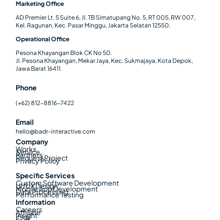
Marketing Office
AD Premier Lt. 5 Suite 6, Jl. TB Simatupang No. 5, RT 005, RW 007,
Kel. Ragunan, Kec. Pasar Minggu, Jakarta Selatan 12550.
Operational Office
Pesona Khayangan Blok CK No 50.
Jl. Pesona Khayangan, Mekar Jaya, Kec. Sukmajaya, Kota Depok,
Jawa Barat 16411.
Phone
(+62) 812-8816-7422
Email
hello@badr-interactive.com
Company
Works
Service
Partners
Request Project
Privacy Policy
Specific Services
Custom Software Development
UI/UX Design
Mobile App Development
Data Processing
Performance Testing
Information
Careers
Affiliate
Insight
CSR