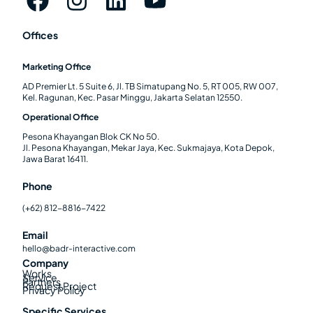
Offices
Marketing Office
AD Premier Lt. 5 Suite 6, Jl. TB Simatupang No. 5, RT 005, RW 007,
Kel. Ragunan, Kec. Pasar Minggu, Jakarta Selatan 12550.
Operational Office
Pesona Khayangan Blok CK No 50.
Jl. Pesona Khayangan, Mekar Jaya, Kec. Sukmajaya, Kota Depok,
Jawa Barat 16411.
Phone
(+62) 812-8816-7422
Email
hello@badr-interactive.com
Company
Works
Service
Partners
Request Project
Privacy Policy
Specific Services