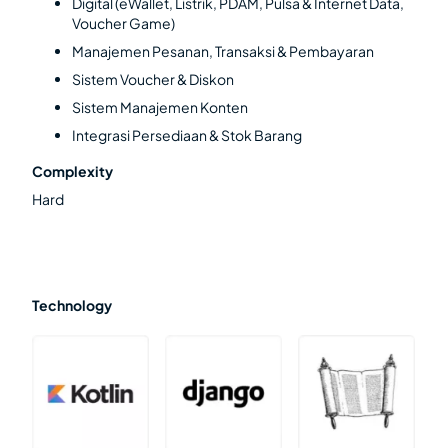
Digital
(eWallet
, Listrik
, PDAM
, Pulsa
&
Internet Data
,
Voucher
Game
)
Manajemen Pesanan
, Transaksi
&
Pembayaran
Sistem Voucher
& Diskon
Sistem Manajemen Konten
Integrasi Persediaan & Stok Barang
Complexity
Hard
Technology