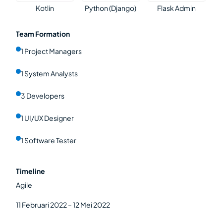
Kotlin
Python (Django)
Flask Admin
Team Formation
1 Project Managers
1 System Analysts
3 Developers
1 UI/UX Designer
1 Software Tester
Timeline
Agile
11 Februari 2022 – 12 Mei 2022