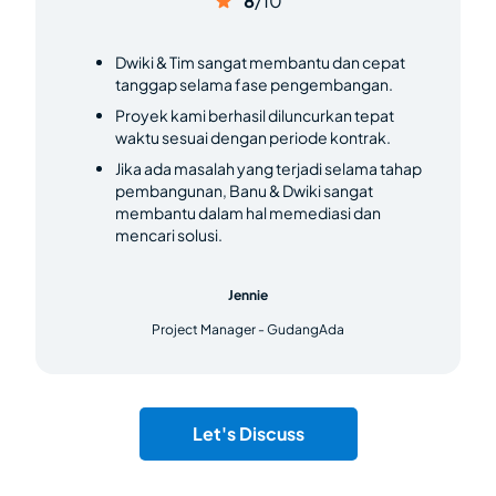
8
/10
Dwiki & Tim sangat membantu dan cepat
tanggap selama fase pengembangan.
Proyek kami berhasil diluncurkan tepat
waktu sesuai dengan periode kontrak.
Jika ada masalah yang terjadi selama tahap
pembangunan, Banu & Dwiki sangat
membantu dalam hal memediasi dan
mencari solusi.
Jennie
Project Manager - GudangAda
Let's Discuss