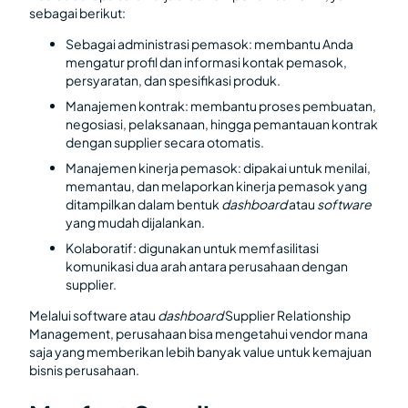
sebagai berikut:
Sebagai administrasi pemasok: membantu Anda
mengatur profil dan informasi kontak pemasok,
persyaratan, dan spesifikasi produk.
Manajemen kontrak: membantu proses pembuatan,
negosiasi, pelaksanaan, hingga pemantauan kontrak
dengan supplier secara otomatis.
Manajemen kinerja pemasok: dipakai untuk menilai,
memantau, dan melaporkan kinerja pemasok yang
ditampilkan dalam bentuk
dashboard
atau
software
yang mudah dijalankan.
Kolaboratif: digunakan untuk memfasilitasi
komunikasi dua arah antara perusahaan dengan
supplier.
Melalui software atau
dashboard
Supplier Relationship
Management, perusahaan bisa mengetahui vendor mana
saja yang memberikan lebih banyak value untuk kemajuan
bisnis perusahaan.