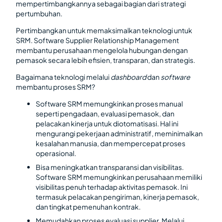
mempertimbangkannya sebagai bagian dari strategi
pertumbuhan.
Pertimbangkan untuk memaksimalkan teknologi untuk
SRM. Software Supplier Relationship Management
membantu perusahaan mengelola hubungan dengan
pemasok secara lebih efisien, transparan, dan strategis.
Bagaimana teknologi melalui
dashboard
dan
software
membantu proses SRM?
Software SRM memungkinkan proses manual
seperti pengadaan, evaluasi pemasok, dan
pelacakan kinerja untuk diotomatisasi. Hal ini
mengurangi pekerjaan administratif, meminimalkan
kesalahan manusia, dan mempercepat proses
operasional.
Bisa meningkatkan transparansi dan visibilitas.
Software SRM memungkinkan perusahaan memiliki
visibilitas penuh terhadap aktivitas pemasok. Ini
termasuk pelacakan pengiriman, kinerja pemasok,
dan tingkat pemenuhan kontrak.
Memudahkan proses evaluasi supplier. Melalui