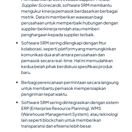
Supplier Scorecards
, software SRM membantu
mengukur kinerja pemasok berdasarkan berbagai
metrik. Data ini memberikan wawasan bagi
perusahaan untuk memperbaiki hubungan dengan
supplier berkinerja rendah atau memberi
penghargaan kepada supplier terbaik.
Software SRM sering dilengkapi dengan fitur
kolaborasi, seperti
platform
yang memungkinkan
komunikasi dua arah antara perusahaan dan
pemasok secara real-time. Hal ini memudahkan
kedua belah pihak berdiskusi spesifikasi produk
baru.
Berbagi perencanaan permintaan secara langsung
untuk membantu pemasok mempersiapkan
pengiriman tepat waktu.
Software SRM sering diintegrasikan dengan sistem
ERP (Enterprise Resource Planning), WMS
(Warehouse Management System), atau teknologi
lain seperti blockchain untuk memberikan
transparansi dan efisiensi lebih besar.