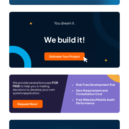
You dream it.
We build it!
Estimate Your Project
We provide several bonuses
FOR
Risk Free Development Trial
FREE
to help you in making
decisions to develop your own
Zero Requirement and
system/application.
Consultation Cost
Free Website/Mobile Audit
Performance
Request Now!