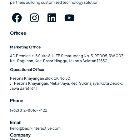
partners building customized technology solution.
Offices
Marketing Office
AD Premier Lt. 5 Suite 6, Jl. TB Simatupang No. 5, RT 005, RW 007,
Kel. Ragunan, Kec. Pasar Minggu, Jakarta Selatan 12550.
Operational Office
Pesona Khayangan Blok CK No 50.
Jl. Pesona Khayangan, Mekar Jaya, Kec. Sukmajaya, Kota Depok,
Jawa Barat 16411.
Phone
(+62) 812-8816-7422
Email
hello@badr-interactive.com
Company
Works