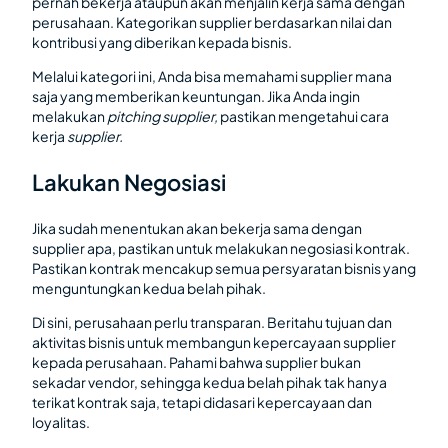
pernah bekerja ataupun akan menjalin kerja sama dengan
perusahaan. Kategorikan supplier berdasarkan nilai dan
kontribusi yang diberikan kepada bisnis.
Melalui kategori ini, Anda bisa memahami supplier mana
saja yang memberikan keuntungan. Jika Anda ingin
melakukan
pitching supplier,
pastikan mengetahui cara
kerja
supplier.
Lakukan Negosiasi
Jika sudah menentukan akan bekerja sama dengan
supplier apa, pastikan untuk melakukan negosiasi kontrak.
Pastikan kontrak mencakup semua persyaratan bisnis yang
menguntungkan kedua belah pihak.
Di sini, perusahaan perlu transparan. Beritahu tujuan dan
aktivitas bisnis untuk membangun kepercayaan supplier
kepada perusahaan. Pahami bahwa supplier bukan
sekadar vendor, sehingga kedua belah pihak tak hanya
terikat kontrak saja, tetapi didasari kepercayaan dan
loyalitas.