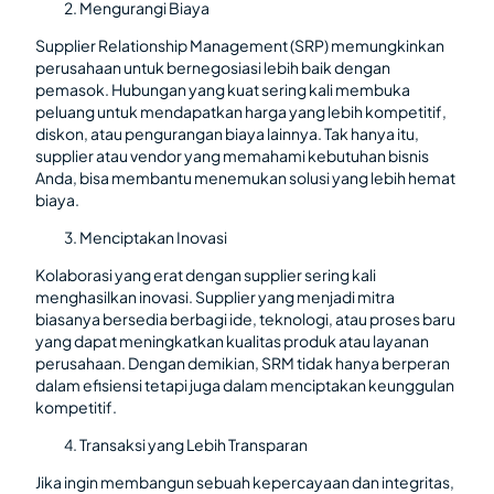
Mengurangi Biaya
Supplier Relationship Management (SRP) memungkinkan
perusahaan untuk bernegosiasi lebih baik dengan
pemasok. Hubungan yang kuat sering kali membuka
peluang untuk mendapatkan harga yang lebih kompetitif,
diskon, atau pengurangan biaya lainnya. Tak hanya itu,
supplier atau vendor yang memahami kebutuhan bisnis
Anda, bisa membantu menemukan solusi yang lebih hemat
biaya.
Menciptakan Inovasi
Kolaborasi yang erat dengan supplier sering kali
menghasilkan inovasi. Supplier yang menjadi mitra
biasanya bersedia berbagi ide, teknologi, atau proses baru
yang dapat meningkatkan kualitas produk atau layanan
perusahaan. Dengan demikian, SRM tidak hanya berperan
dalam efisiensi tetapi juga dalam menciptakan keunggulan
kompetitif.
Transaksi yang Lebih Transparan
Jika ingin membangun sebuah kepercayaan dan integritas,