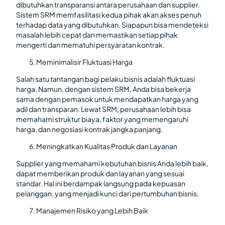
dibutuhkan transparansi antara perusahaan dan supplier.
Sistem SRM memfasilitasi kedua pihak akan akses penuh
terhadap data yang dibutuhkan. Siapapun bisa mendeteksi
masalah lebih cepat dan memastikan setiap pihak
mengerti dan mematuhi persyaratan kontrak.
Meminimalisir Fluktuasi Harga
Salah satu tantangan bagi pelaku bisnis adalah fluktuasi
harga. Namun, dengan sistem SRM, Anda bisa bekerja
sama dengan pemasok untuk mendapatkan harga yang
adil dan transparan. Lewat SRM, perusahaan lebih bisa
memahami struktur biaya, faktor yang memengaruhi
harga, dan negosiasi kontrak jangka panjang.
Meningkatkan Kualitas Produk dan Layanan
Supplier yang memahami kebutuhan bisnis Anda lebih baik,
dapat memberikan produk dan layanan yang sesuai
standar. Hal ini berdampak langsung pada kepuasan
pelanggan, yang menjadi kunci dari pertumbuhan bisnis.
Manajemen Risiko yang Lebih Baik