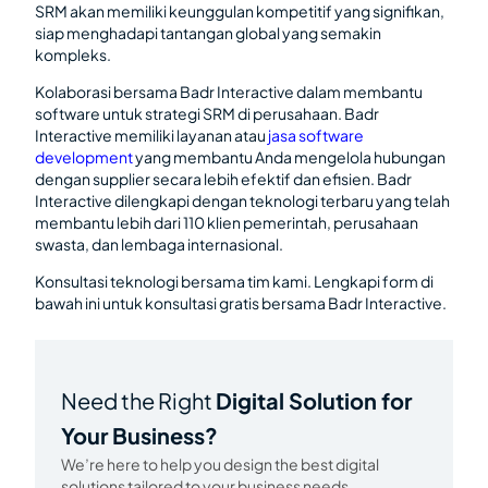
SRM akan memiliki keunggulan kompetitif yang signifikan,
siap menghadapi tantangan global yang semakin
kompleks.
Kolaborasi bersama Badr Interactive dalam membantu
software untuk strategi SRM di perusahaan. Badr
Interactive memiliki layanan atau
jasa software
development
yang membantu Anda mengelola hubungan
dengan supplier secara lebih efektif dan efisien. Badr
Interactive dilengkapi dengan teknologi terbaru yang telah
membantu lebih dari 110 klien pemerintah, perusahaan
swasta, dan lembaga internasional.
Konsultasi teknologi bersama tim kami. Lengkapi form di
bawah ini untuk konsultasi gratis bersama Badr Interactive.
Need the Right
Digital Solution for
Your Business?
We’re here to help you design the best digital
solutions tailored to your business needs.