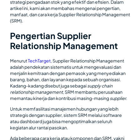
strategi pengadaan stok yang efektif dan efisien. Dalam
artikel ini, kami akan membahas mengenai pengertian,
manfaat, dan cara kerja Supplier Relationship Management
(SRM).
Pengertian Supplier
Relationship Management
Menurut
TechTarget
, Supplier Relationship Management
adalah pendekatan sistematis untuk mengevaluasi dan
menjalin kemitraan dengan pemasok yang menyediakan
barang, bahan, dan layanan kepada sebuah organisasi.
Kadang-kadang disebut juga sebagai
supply chain
relationship management,
SRM membantu perusahaan
memantau kinerja dan kontribusi masing-masing
supplier.
Untuk memfasilitasi manajemen hubungan yang lebih
strategis dengan supplier, sistem SRM melalui software
atau dashboard juga bisa mengoptimalkan seluruh
kegiatan alur rantai pasokan.
Ada beberapa cara kerja atau komponen dan SRM, yakni