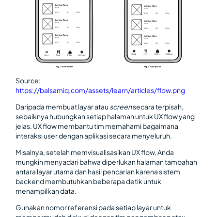
Source:
https://balsamiq.com/assets/learn/articles/flow.png
Daripada membuat layar atau
screen
secara terpisah,
sebaiknya hubungkan setiap halaman untuk UX flow yang
jelas. UX flow membantu tim memahami bagaimana
interaksi user dengan aplikasi secara menyeluruh.
Misalnya, setelah memvisualisasikan UX flow, Anda
mungkin menyadari bahwa diperlukan halaman tambahan
antara layar utama dan hasil pencarian karena sistem
backend membutuhkan beberapa detik untuk
menampilkan data.
Gunakan nomor referensi pada setiap layar untuk