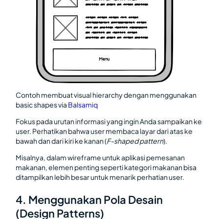
Contoh membuat visual hierarchy dengan menggunakan
basic shapes via
Balsamiq
Fokus pada urutan informasi yang ingin Anda sampaikan ke
user. Perhatikan bahwa user membaca layar dari atas ke
bawah dan dari kiri ke kanan (
F-shaped pattern
).
Misalnya, dalam wireframe untuk aplikasi pemesanan
makanan, elemen penting seperti kategori makanan bisa
ditampilkan lebih besar untuk menarik perhatian user.
4. Menggunakan Pola Desain
(Design Patterns)