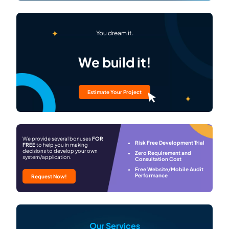
You dream it.
We build it!
Estimate Your Project
We provide several bonuses
FOR
Risk Free Development Trial
FREE
to help you in making
decisions to develop your own
Zero Requirement and
system/application.
Consultation Cost
Free Website/Mobile Audit
Performance
Request Now!
Our Services