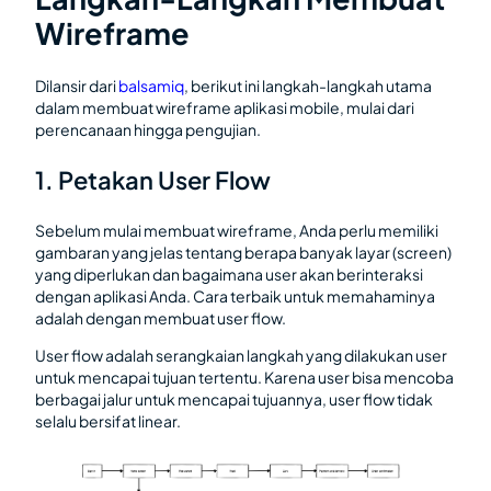
Wireframe
Dilansir dari
balsamiq
, berikut ini langkah-langkah utama
dalam membuat wireframe aplikasi mobile, mulai dari
perencanaan hingga pengujian.
1. Petakan User Flow
Sebelum mulai membuat wireframe, Anda perlu memiliki
gambaran yang jelas tentang berapa banyak layar (screen)
yang diperlukan dan bagaimana user akan berinteraksi
dengan aplikasi Anda. Cara terbaik untuk memahaminya
adalah dengan membuat user flow.
User flow adalah serangkaian langkah yang dilakukan user
untuk mencapai tujuan tertentu. Karena user bisa mencoba
berbagai jalur untuk mencapai tujuannya, user flow tidak
selalu bersifat linear.