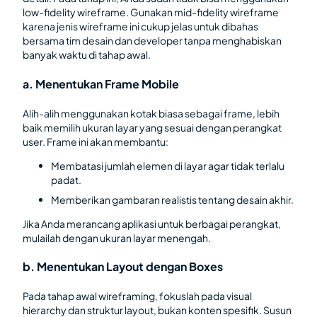
low-fidelity wireframe. Gunakan mid-fidelity wireframe
karena jenis wireframe ini cukup jelas untuk dibahas
bersama tim desain dan developer tanpa menghabiskan
banyak waktu di tahap awal.
a. Menentukan Frame Mobile
Alih-alih menggunakan kotak biasa sebagai frame, lebih
baik memilih ukuran layar yang sesuai dengan perangkat
user. Frame ini akan membantu:
Membatasi jumlah elemen di layar agar tidak terlalu
padat.
Memberikan gambaran realistis tentang desain akhir.
Jika Anda merancang aplikasi untuk berbagai perangkat,
mulailah dengan ukuran layar menengah.
b. Menentukan Layout dengan Boxes
Pada tahap awal wireframing, fokuslah pada visual
hierarchy dan struktur layout, bukan konten spesifik. Susun