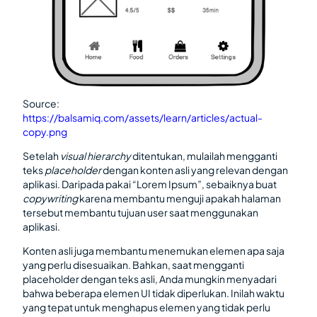
Source:
https://balsamiq.com/assets/learn/articles/actual-
copy.png
Setelah
visual hierarchy
ditentukan, mulailah mengganti
teks
placeholder
dengan konten asli yang relevan dengan
aplikasi. Daripada pakai “Lorem Ipsum”, sebaiknya buat
copywriting
karena membantu menguji apakah halaman
tersebut membantu tujuan user saat menggunakan
aplikasi.
Konten asli juga membantu menemukan elemen apa saja
yang perlu disesuaikan. Bahkan, saat mengganti
placeholder dengan teks asli, Anda mungkin menyadari
bahwa beberapa elemen UI tidak diperlukan. Inilah waktu
yang tepat untuk menghapus elemen yang tidak perlu