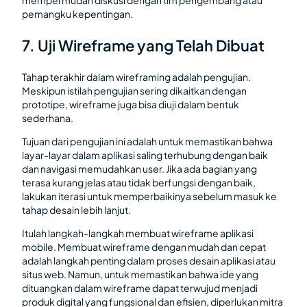
mempermudah diskusi dengan tim pengembang atau
pemangku kepentingan.
7. Uji Wireframe yang Telah Dibuat
Tahap terakhir dalam wireframing adalah pengujian.
Meskipun istilah pengujian sering dikaitkan dengan
prototipe, wireframe juga bisa diuji dalam bentuk
sederhana.
Tujuan dari pengujian ini adalah untuk memastikan bahwa
layar-layar dalam aplikasi saling terhubung dengan baik
dan navigasi memudahkan user. Jika ada bagian yang
terasa kurang jelas atau tidak berfungsi dengan baik,
lakukan iterasi untuk memperbaikinya sebelum masuk ke
tahap desain lebih lanjut.
Itulah langkah-langkah membuat wireframe aplikasi
mobile. Membuat wireframe dengan mudah dan cepat
adalah langkah penting dalam proses desain aplikasi atau
situs web. Namun, untuk memastikan bahwa ide yang
dituangkan dalam wireframe dapat terwujud menjadi
produk digital yang fungsional dan efisien, diperlukan mitra