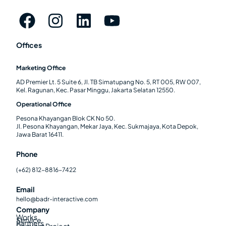
Offices
Marketing Office
AD Premier Lt. 5 Suite 6, Jl. TB Simatupang No. 5, RT 005, RW 007,
Kel. Ragunan, Kec. Pasar Minggu, Jakarta Selatan 12550.
Operational Office
Pesona Khayangan Blok CK No 50.
Jl. Pesona Khayangan, Mekar Jaya, Kec. Sukmajaya, Kota Depok,
Jawa Barat 16411.
Phone
(+62) 812-8816-7422
Email
hello@badr-interactive.com
Company
Works
Service
Partners