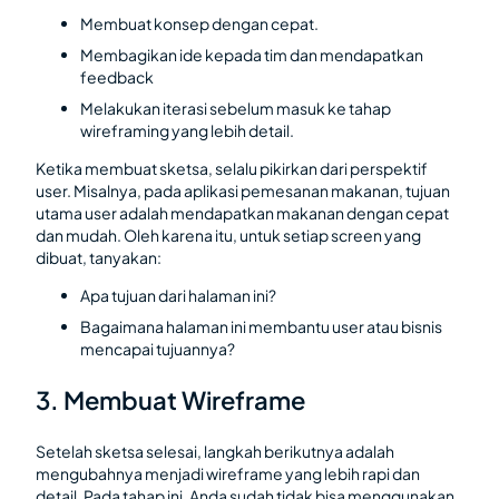
Membuat konsep dengan cepat.
Membagikan ide kepada tim dan mendapatkan
feedback
Melakukan iterasi sebelum masuk ke tahap
wireframing yang lebih detail.
Ketika membuat sketsa, selalu pikirkan dari perspektif
user. Misalnya, pada aplikasi pemesanan makanan, tujuan
utama user adalah mendapatkan makanan dengan cepat
dan mudah. Oleh karena itu, untuk setiap screen yang
dibuat, tanyakan:
Apa tujuan dari halaman ini?
Bagaimana halaman ini membantu user atau bisnis
mencapai tujuannya?
3. Membuat Wireframe
Setelah sketsa selesai, langkah berikutnya adalah
mengubahnya menjadi wireframe yang lebih rapi dan
detail. Pada tahap ini, Anda sudah tidak bisa menggunakan