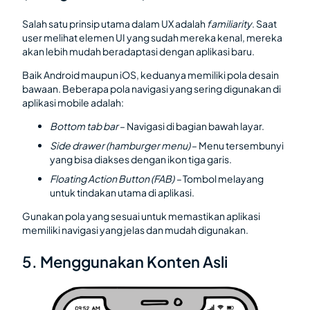
Salah satu prinsip utama dalam UX adalah
familiarity
. Saat
user melihat elemen UI yang sudah mereka kenal, mereka
akan lebih mudah beradaptasi dengan aplikasi baru.
Baik Android maupun iOS, keduanya memiliki pola desain
bawaan. Beberapa pola navigasi yang sering digunakan di
aplikasi mobile adalah:
Bottom tab bar
– Navigasi di bagian bawah layar.
Side drawer (hamburger menu)
– Menu tersembunyi
yang bisa diakses dengan ikon tiga garis.
Floating Action Button (FAB) –
Tombol melayang
untuk tindakan utama di aplikasi.
Gunakan pola yang sesuai untuk memastikan aplikasi
memiliki navigasi yang jelas dan mudah digunakan.
5. Menggunakan Konten Asli