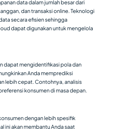
anan data dalam jumlah besar dari
langgan, dan transaksi online. Teknologi
ata secara efisien sehingga
cloud dapat digunakan untuk mengelola
n dapat mengidentifikasi pola dan
memungkinkan Anda memprediksi
 lebih cepat. Contohnya, analisis
referensi konsumen di masa depan.
onsumen dengan lebih spesifik
Hal ini akan membantu Anda saat