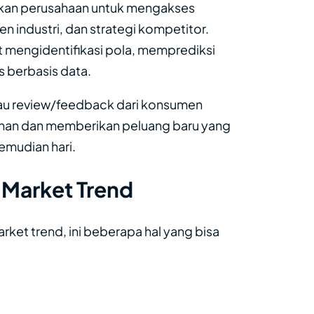
nkan perusahaan untuk mengakses
 industri, dan strategi kompetitor.
t mengidentifikasi pola, memprediksi
 berbasis data.
au review/feedback dari konsumen
han dan memberikan peluang baru yang
emudian hari.
s Market Trend
market trend, ini beberapa hal yang bisa