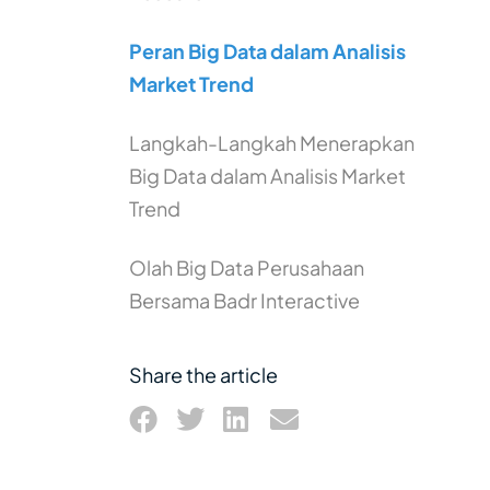
Peran Big Data dalam Analisis
Market Trend
Langkah-Langkah Menerapkan
Big Data dalam Analisis Market
Trend
Olah Big Data Perusahaan
Bersama Badr Interactive
Share the article