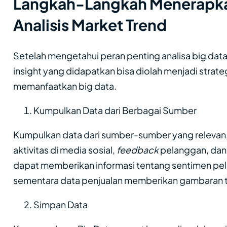
Langkah-Langkah Menerapka
Analisis Market Trend
Setelah mengetahui peran penting analisa big data,
insight yang didapatkan bisa diolah menjadi strateg
memanfaatkan big data.
Kumpulkan Data dari Berbagai Sumber
Kumpulkan data dari sumber-sumber yang relevan, 
aktivitas di media sosial,
feedback
pelanggan, dan 
dapat memberikan informasi tentang sentimen pel
sementara data penjualan memberikan gambaran t
Simpan Data