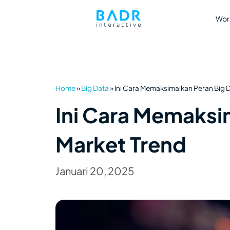
Wor
Home
»
Big Data
»
Ini Cara Memaksimalkan Peran Big D
Ini Cara Memaksim
Market Trend
Januari 20, 2025