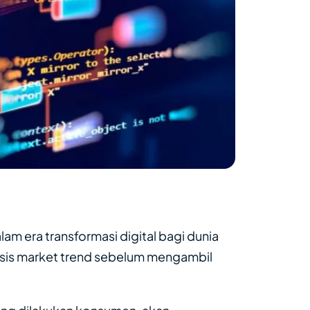
lam era transformasi digital bagi dunia
lisis market trend sebelum mengambil