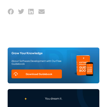
Grow Your Knowledge
About Software Development with Our Free
Guidebook
Download Guidebook
You dream it.