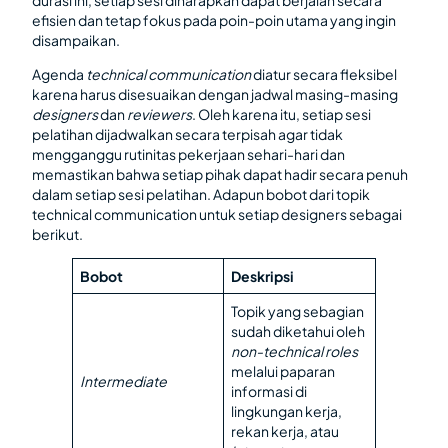
efisien dan tetap fokus pada poin-poin utama yang ingin
disampaikan.
Agenda
technical communication
diatur secara fleksibel
karena harus disesuaikan dengan jadwal masing-masing
designers
dan
reviewers
. Oleh karena itu, setiap sesi
pelatihan dijadwalkan secara terpisah agar tidak
mengganggu rutinitas pekerjaan sehari-hari dan
memastikan bahwa setiap pihak dapat hadir secara penuh
dalam setiap sesi pelatihan. Adapun bobot dari topik
technical communication untuk setiap designers sebagai
berikut.
Bobot
Deskripsi
Topik yang sebagian
sudah diketahui oleh
non-technical roles
melalui paparan
Intermediate
informasi di
lingkungan kerja,
rekan kerja, atau