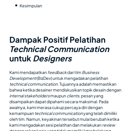
Kesimpulan
Dampak Positif Pelatihan
Technical Communication
untuk
Designers
Kami mendapatkan
feedback
dari tim
Business
Development
(BizDev) untuk mengadakan pelatihan
technical communication
. Tujuannya adalah memastikan
bahwa ketika desainer mendiskusikan topik desain dengan
internal stakeholders
maupun
clients
, pesan yang
disampaikan dapat dipahami secara maksimal. Pada
awalnya, kami merasa cukup percaya diri dengan
kemampuan
technical communication
yang telah dimiliki
oleh tim. Namun, keyakinan tersebut mulai berubah ketika
kami mengadakan sesi pelatihan dan melakukan
review
dengan rekan kerja yang tidak memiliki latar belakang