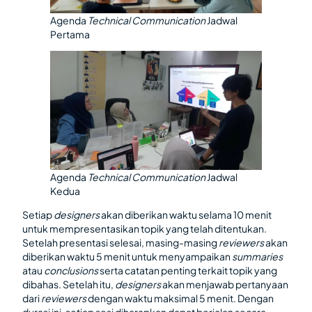
Agenda
Technical Communication
Jadwal
Pertama
Agenda
Technical Communication
Jadwal
Kedua
Setiap
designers
akan diberikan waktu selama 10 menit
untuk mempresentasikan topik yang telah ditentukan.
Setelah presentasi selesai, masing-masing
reviewers
akan
diberikan waktu 5 menit untuk menyampaikan
summaries
atau
conclusions
serta catatan penting terkait topik yang
dibahas. Setelah itu,
designers
akan menjawab pertanyaan
dari
reviewers
dengan waktu maksimal 5 menit. Dengan
durasi ini, setiap sesi diharapkan dapat berjalan secara