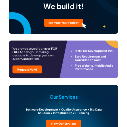
We build it!
Estimate Your Project
We provide several bonuses
FOR
Risk Free Development Trial
FREE
to help you in making
decisions to develop your own
Zero Requirement and
system/application.
Consultation Cost
Free Website/Mobile Audit
Performance
Request Now!
Our Services
Software Development • Quality Assurance • Big Data
Solution • Infrastructure • IT Training
View Our Services