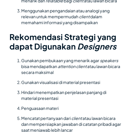
menarik dan
relatable
bagi
client
atau lawan bicara
Menggunakan pengandaian atau analogi yang
relevan untuk mempermudah
client
dalam
memahami informasi yang disampaikan
Rekomendasi Strategi yang
dapat Digunakan
Designers
Gunakan pembukaan yang menarik agar
speakers
bisa mendapatkan
attention client
atau lawan bicara
secara maksimal
Gunakan visualisasi di material presentasi
Hindari menempatkan penjelasan panjang di
material presentasi
Penguasaan materi
Mencatat pertanyaan dari
client
atau lawan bicara
dan mempersiapkan jawaban di catatan pribadi agar
saat menjawab lebih lancar