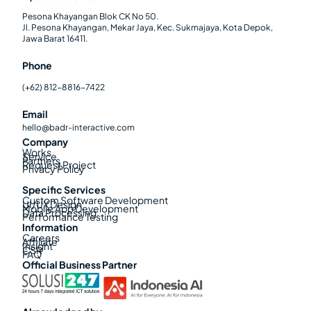
Pesona Khayangan Blok CK No 50.
Jl. Pesona Khayangan, Mekar Jaya, Kec. Sukmajaya, Kota Depok,
Jawa Barat 16411.
Phone
(+62) 812-8816-7422
Email
hello@badr-interactive.com
Company
Works
Service
Partners
Request Project
Privacy Policy
Specific Services
Custom Software Development
UI/UX Design
Mobile App Development
Data Processing
Performance Testing
Information
Careers
Affiliate
Insight
CSR
FAQ
Official Business Partner