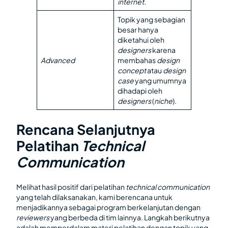
internet.
Topik yang sebagian
besar hanya
diketahui oleh
designers
karena
Advanced
membahas
design
concept
atau
design
case
yang umumnya
dihadapi oleh
designers
(
niche
).
Rencana Selanjutnya
Pelatihan
Technical
Communication
Melihat hasil positif dari pelatihan
technical communication
yang telah dilaksanakan, kami berencana untuk
menjadikannya sebagai program berkelanjutan dengan
reviewers
yang berbeda di tim lainnya. Langkah berikutnya
adalah memperdalam materi pelatihan dengan topik yang