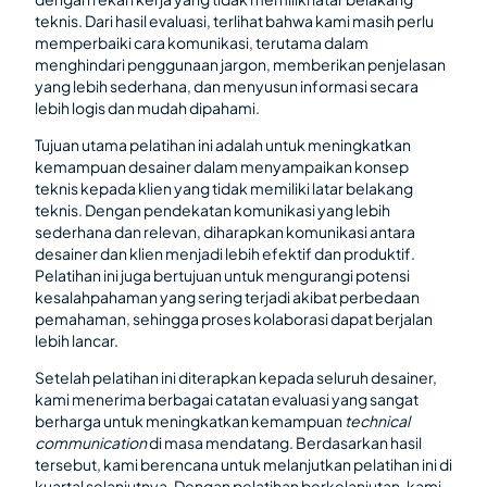
teknis. Dari hasil evaluasi, terlihat bahwa kami masih perlu
memperbaiki cara komunikasi, terutama dalam
menghindari penggunaan jargon, memberikan penjelasan
yang lebih sederhana, dan menyusun informasi secara
lebih logis dan mudah dipahami.
Tujuan utama pelatihan ini adalah untuk meningkatkan
kemampuan desainer dalam menyampaikan konsep
teknis kepada klien yang tidak memiliki latar belakang
teknis. Dengan pendekatan komunikasi yang lebih
sederhana dan relevan, diharapkan komunikasi antara
desainer dan klien menjadi lebih efektif dan produktif.
Pelatihan ini juga bertujuan untuk mengurangi potensi
kesalahpahaman yang sering terjadi akibat perbedaan
pemahaman, sehingga proses kolaborasi dapat berjalan
lebih lancar.
Setelah pelatihan ini diterapkan kepada seluruh desainer,
kami menerima berbagai catatan evaluasi yang sangat
berharga untuk meningkatkan kemampuan
technical
communication
di masa mendatang. Berdasarkan hasil
tersebut, kami berencana untuk melanjutkan pelatihan ini di
kuartal selanjutnya. Dengan pelatihan berkelanjutan, kami