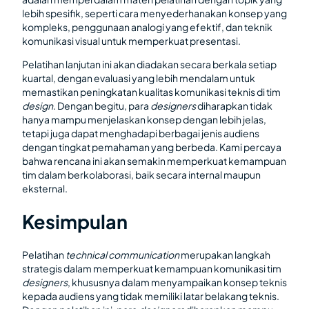
lebih spesifik, seperti cara menyederhanakan konsep yang
kompleks, penggunaan analogi yang efektif, dan teknik
komunikasi visual untuk memperkuat presentasi.
Pelatihan lanjutan ini akan diadakan secara berkala setiap
kuartal, dengan evaluasi yang lebih mendalam untuk
memastikan peningkatan kualitas komunikasi teknis di tim
design
. Dengan begitu, para
designers
diharapkan tidak
hanya mampu menjelaskan konsep dengan lebih jelas,
tetapi juga dapat menghadapi berbagai jenis audiens
dengan tingkat pemahaman yang berbeda. Kami percaya
bahwa rencana ini akan semakin memperkuat kemampuan
tim dalam berkolaborasi, baik secara internal maupun
eksternal.
Kesimpulan
Pelatihan
technical communication
merupakan langkah
strategis dalam memperkuat kemampuan komunikasi tim
designers
, khususnya dalam menyampaikan konsep teknis
kepada audiens yang tidak memiliki latar belakang teknis.