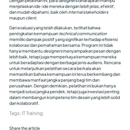
Dengan pelatihan ini, para
designers
diharapkan mampu
menjelaskan ide-ide mereka dengan lebih jelas, efektif,
dan mudah dipahami, baik oleh
internal stakeholders
maupun
client
.
Dari evaluasi yang telah dilakukan, terlihat bahwa
peningkatan kemampuan
technical communication
memiliki dampak positif yang signifikan terhadap efisiensi
kolaborasi dan pemahaman bersama. Program ini tidak
hanya membantu
designers
menyampaikan pesan dengan
lebih baik, tetapi juga memperkaya kemampuan mereka
untuk beradaptasi dengan berbagai jenis audiens. Rencana
untuk melanjutkan pelatihan secara berkala akan
memastikan bahwa kemampuan ini terus berkembang dan
membawa manfaat jangka panjang bagi tim dan
perusahaan. Dengan demikian, pelatihan ini bukan hanya
menjadi solusi jangka pendek, tetapi juga investasi penting
dalam membangun kompetensi tim desain yang lebih solid
dan kolaboratif.
Tags:
IT Training
Share the article