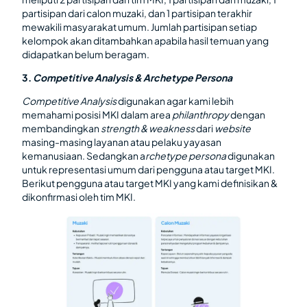
partisipan dari calon muzaki, dan 1 partisipan terakhir
mewakili masyarakat umum. Jumlah partisipan setiap
kelompok akan ditambahkan apabila hasil temuan yang
didapatkan belum beragam.
3.
Competitive Analysis & Archetype Persona
Competitive Analysis
digunakan agar kami lebih
memahami posisi MKI dalam area
philanthropy
dengan
membandingkan
strength & weakness
dari
website
masing-masing layanan atau pelaku yayasan
kemanusiaan. Sedangkan a
rchetype persona
digunakan
untuk representasi umum dari pengguna atau target MKI.
Berikut pengguna atau target MKI yang kami definisikan &
dikonfirmasi oleh tim MKI.