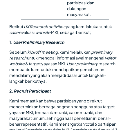
partisipasi dan
dukungan
masyarakat.
Berikut
UX Research
activities
yang kami lakukan untuk
case
evaluasi
website
MKI, sebagai berikut;
1.
User Preliminary Research
Sebelum
kickoff meeting
, kami melakukan
preliminary
research
untuk menggali informasi awal mengenai
visitor
website
& target yayasan MKI.
User preliminary
research
membantu kami untuk mendapatkan pemahaman
mendalam yang akan menjadi dasar untuk langkah-
langkah berikutnya.
2.
Recruit Participant
Kami memastikan bahwa partisipan yang direkrut
mencerminkan berbagai segmen pengguna atau target
yayasan MKI, termasuk muzaki, calon muzaki, dan
masyarakat umum, sehingga hasil penelitian ini benar-
benar representatif. Kami menargetkan total 6 partisipan
meliputi 2 partisipan dari tim MKI, 1 partisipan dari muzaki, 1