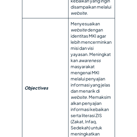
kebaikan yang ingin
disampaikan melalui
website
.
Menyesuaikan
website
dengan
identitas MKI agar
lebih mencerminkan
misi dan visi
yayasan. Meningkat
kan
awareness
masyarakat
mengenai MKI
melalui penyajian
informasi yang jelas
Objectives
dan menarik di
website
. Memaksim
alkan penyajian
informasi kebaikan
serta literasi ZIS
(Zakat, Infaq,
Sedekah) untuk
meningkatkan