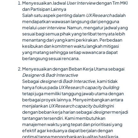
Menyesuaikan Jadwal
User Interview
dengan Tim MKI
dan Partisipan Lainnya
Salah satu aspek penting dalam
UX Research
adalah
mendapatkan wawasan langsung dari pengguna
melalui
user interview
. Namun, mengatur jadwal yang
sesuai bagi semua pihak yang terlibat ternyata lebih
menantang dari yang kami perkirakan. Perbedaan
kesibukan dan komitmen waktu langkah mitigasi
yang matang sehingga setiap wawancara dapat
berlangsung sesuai rencana.
Menyesuaikan dengan Beban Kerja Utama sebagai
Designer
di
Badr Interactive
Sebagai
designer
di
Badr Interactive
, kami tidak
hanya fokus pada
UX Research capacity building
tetapi juga memiliki tanggung jawab utama dengan
berbagai proyek lainnya. Menyeimbangkan antara
menjalankan
UX Research
capacity building
ini
dengan beban kerja harian sebagai
designer
menjadi
tantangan tersendiri. Kami membutuhkan
manajemen waktu yang tepat dan prioritisasi yang
efektif agar keduanya dapat berjalan dengan
optimal tanpa mengorbankan kualitas hasil kerja.