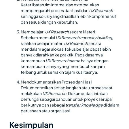
Keterlibatan tim internal dan external akan
mempengaruhi proses dan hasil dari
UX Research
sehingga solusi yang dihasilkan lebih komprehensif
dan sesuai dengan kebutuhan.
Mempelajari
UX Research
secara Materi
Sebelum memulai
UX Research capacity building
,
silahkan pelajari materi
UX Research
secara
mendalam agar alokasi fokus belajar dapat lebih
banyak diarahkan ke praktik. Pada dasarnya
kemampuan
UX Research
sama halnya dengan
kemampuan lainnya yang membutuhkan jam
terbang untuk semakin tajam kualitasnya.
Mendokumentasikan Proses dan Hasil
Dokumentasikan setiap langkah atau proses saat
melakukan
UX Research
. Dokumentasi ini akan
berfungsi sebagai panduan untuk proyek serupa
berikutnya dan sebagai
transfer knowledge
di dalam
perushaan atau organisasi.
Kesimpulan