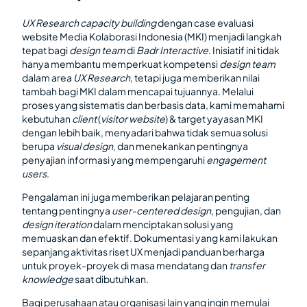
UX Research capacity building
dengan case evaluasi
website Media Kolaborasi Indonesia (MKI) menjadi langkah
tepat bagi
design team
di
Badr Interactive
. Inisiatif ini tidak
hanya membantu memperkuat kompetensi
design team
dalam area
UX Research
, tetapi juga memberikan nilai
tambah bagi MKI dalam mencapai tujuannya. Melalui
proses yang sistematis dan berbasis data, kami memahami
kebutuhan
client
(
visitor website
)
& target yayasan MKI
dengan lebih baik, menyadari bahwa tidak semua solusi
berupa
visual design
, dan menekankan pentingnya
penyajian informasi yang mempengaruhi
engagement
users
.
Pengalaman ini juga memberikan pelajaran penting
tentang pentingnya
user-centered design
, pengujian, dan
design iteration
dalam menciptakan solusi yang
memuaskan dan efektif. Dokumentasi yang kami lakukan
sepanjang aktivitas riset UX
menjadi panduan berharga
untuk proyek-proyek di masa mendatang dan
transfer
knowledge
saat dibutuhkan.
Bagi perusahaan atau organisasi lain yang ingin memulai