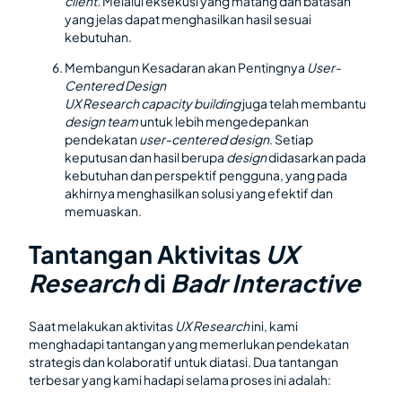
client.
Melalui eksekusi yang matang dan batasan
yang jelas dapat menghasilkan hasil sesuai
kebutuhan.
Membangun Kesadaran akan Pentingnya
User-
Centered Design
UX Research capacity building
juga telah membantu
design team
untuk lebih mengedepankan
pendekatan
user-centered design
. Setiap
keputusan dan hasil berupa
design
didasarkan pada
kebutuhan dan perspektif pengguna, yang pada
akhirnya menghasilkan solusi yang efektif dan
memuaskan.
Tantangan Aktivitas
UX
Research
di
Badr Interactive
Saat melakukan aktivitas
UX Research
ini, kami
menghadapi tantangan yang memerlukan pendekatan
strategis dan kolaboratif untuk diatasi. Dua tantangan
terbesar yang kami hadapi selama proses ini adalah: