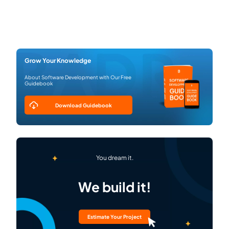
Grow Your Knowledge
About Software Development with Our Free
Guidebook
Download Guidebook
You dream it.
We build it!
Estimate Your Project