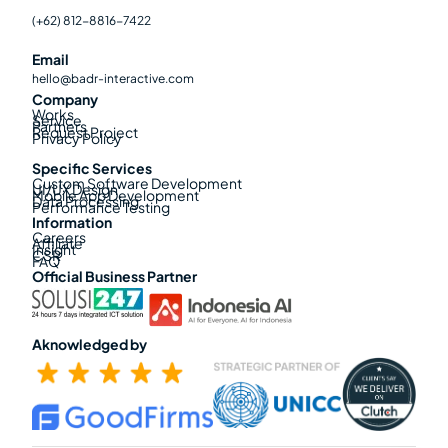
(+62) 812-8816-7422
Email
hello@badr-interactive.com
Company
Works
Service
Partners
Request Project
Privacy Policy
Specific Services
Custom Software Development
UI/UX Design
Mobile App Development
Data Processing
Performance Testing
Information
Careers
Affiliate
Insight
CSR
FAQ
Official Business Partner
Aknowledged by