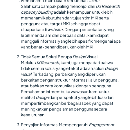
Memahami Lebih Dalam Kebutuhan
Client
Salah satu dampak paling menonjol dari
UX Research
capacity building
adalah kemampuan untuk lebih
memahami kebutuhan dan tujuan tim MKI serta
pengguna atau target MKI sehingga dapat
dipaparkan di
website
. Dengan pendekatan yang
lebih mendalam dan berbasis data, kami dapat
menggali informasi yang lebih spesifik mengenai apa
yang benar-benar diperlukan oleh MKI.
Tidak Semua Solusi Berupa
Design
Visual
Melalui
UX Research
, kami juga menyadari bahwa
tidak semua solusi yang efektif adalah solusi
design
visual
. Terkadang, perbaikan yang diperlukan
berkaitan dengan struktur informasi, alur pengguna,
atau bahkan cara komunikasi dengan pengguna.
Pemahaman ini membuka wawasan kami untuk
melihat
design
dari perspektif yang lebih luas dan
mempertimbangkan berbagai aspek yang dapat
meningkatkan pengalaman pengguna secara
keseluruhan.
Penyajian Informasi Mempengaruhi
Engagement