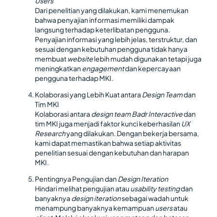
Users
Dari penelitian yang dilakukan, kami menemukan
bahwa penyajian informasi memiliki dampak
langsung terhadap keterlibatan pengguna.
Penyajian informasi yang lebih jelas, terstruktur, dan
sesuai dengan kebutuhan pengguna tidak hanya
membuat
website
lebih mudah digunakan tetapi juga
meningkatkan
engagement
dan kepercayaan
pengguna terhadap MKI.
Kolaborasi yang Lebih Kuat antara
Design Team
dan
Tim MKI
Kolaborasi antara
design team Badr Interactive
dan
tim MKI juga menjadi faktor kunci keberhasilan
UX
Research
yang dilakukan. Dengan bekerja bersama,
kami dapat memastikan bahwa setiap aktivitas
penelitian sesuai dengan kebutuhan dan harapan
MKI.
Pentingnya Pengujian dan
Design Iteration
Hindari melihat pengujian atau
usability testing
dan
banyaknya
design iteration
sebagai wadah untuk
menampung banyaknya kemampuan
users
atau