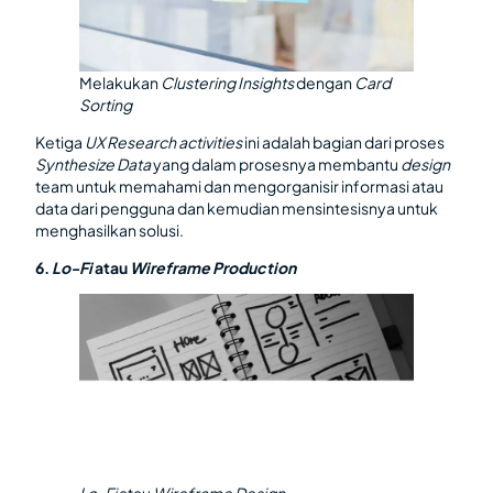
Melakukan
Clustering Insights
dengan
Card
Sorting
Ketiga
UX Research activities
ini adalah bagian dari proses
Synthesize Data
yang dalam prosesnya membantu
design
team untuk memahami dan mengorganisir informasi atau
data dari pengguna dan kemudian mensintesisnya untuk
menghasilkan solusi.
6.
Lo-Fi
atau
Wireframe Production
Lo-Fi
atau
Wireframe Design