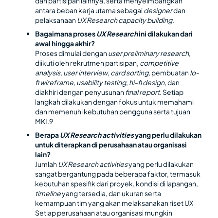
dan partisipan lainnya, serta menyeimbangkan
antara beban kerja utama sebagai
designer
dan
pelaksanaan
UX Research capacity building
.
Bagaimana proses
UX Research
ini dilakukan dari
awal hingga akhir?
Proses dimulai dengan
user preliminary research
,
diikuti oleh rekrutmen partisipan,
competitive
analysis
,
user interview
,
card sorting
, pembuatan
lo-
fi wireframe
,
usability testing
,
hi-fi design
, dan
diakhiri dengan penyusunan
final report
. Setiap
langkah dilakukan dengan fokus untuk memahami
dan memenuhi kebutuhan pengguna serta tujuan
MKI.9
Berapa
UX Research activities
yang perlu dilakukan
untuk diterapkan di perusahaan atau organisasi
lain?
Jumlah
UX Research activities
yang perlu dilakukan
sangat bergantung pada beberapa faktor, termasuk
kebutuhan spesifik dari proyek, kondisi di lapangan,
timeline
yang tersedia, dan ukuran serta
kemampuan tim yang akan melaksanakan riset UX
Setiap perusahaan atau organisasi mungkin