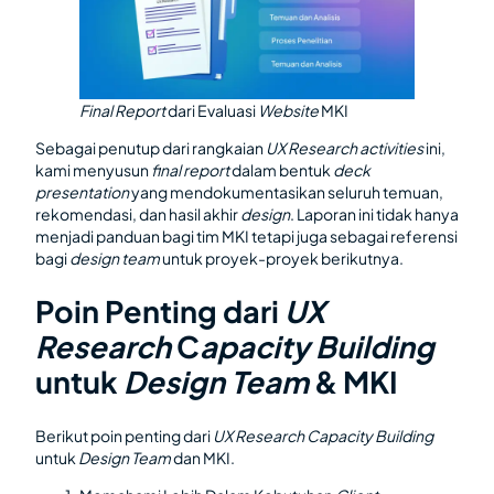
Final Report
dari Evaluasi
Website
MKI
Sebagai penutup dari rangkaian
UX Research activities
ini,
kami menyusun
final report
dalam bentuk
deck
presentation
yang mendokumentasikan seluruh temuan,
rekomendasi, dan hasil akhir
design
. Laporan ini tidak hanya
menjadi panduan bagi tim MKI tetapi juga sebagai referensi
bagi
design team
untuk proyek-proyek berikutnya.
Poin Penting dari
UX
Research
C
apacity Building
untuk
Design Team
& MKI
Berikut poin penting dari
UX Research Capacity Building
untuk
Design Team
dan MKI.