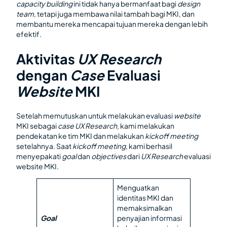
capacity building
ini tidak hanya bermanfaat bagi
design
team
, tetapi juga membawa nilai tambah bagi MKI, dan
membantu mereka mencapai tujuan mereka dengan lebih
efektif.
Aktivitas
UX Research
dengan
Case
Evaluasi
Website
MKI
Setelah memutuskan untuk melakukan evaluasi
website
MKI sebagai
case UX Research
, kami melakukan
pendekatan ke tim MKI dan melakukan
kickoff meeting
setelahnya. Saat
kickoff meeting
, kami berhasil
menyepakati
goal
dan
objectives
dari
UX Research
evaluasi
website MKI.
Menguatkan
identitas MKI dan
memaksimalkan
Goal
penyajian informasi