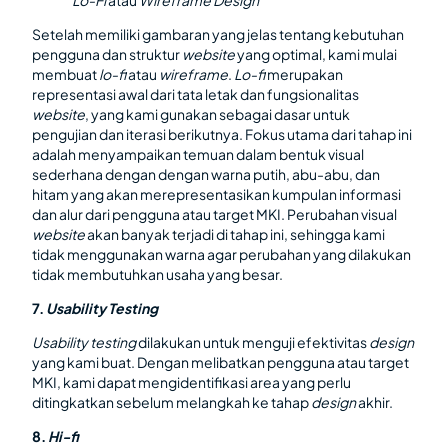
Setelah memiliki gambaran yang jelas tentang kebutuhan
pengguna dan struktur
website
yang optimal, kami mulai
membuat
lo-fi
atau
wireframe
.
Lo-fi
merupakan
representasi awal dari tata letak dan fungsionalitas
website
, yang kami gunakan sebagai dasar untuk
pengujian dan iterasi berikutnya. Fokus utama dari tahap ini
adalah menyampaikan temuan dalam bentuk visual
sederhana dengan dengan warna putih, abu-abu, dan
hitam yang akan merepresentasikan kumpulan informasi
dan alur dari pengguna atau target MKI. Perubahan visual
website
akan banyak terjadi di tahap ini, sehingga kami
tidak menggunakan warna agar perubahan yang dilakukan
tidak membutuhkan usaha yang besar.
7.
Usability Testing
Usability testing
dilakukan untuk menguji efektivitas
design
yang kami buat. Dengan melibatkan pengguna atau target
MKI, kami dapat mengidentifikasi area yang perlu
ditingkatkan sebelum melangkah ke tahap
design
akhir.
8.
Hi-fi