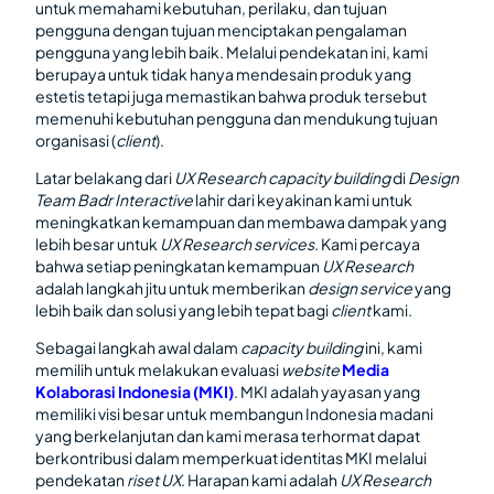
untuk memahami kebutuhan, perilaku, dan tujuan
pengguna dengan tujuan menciptakan pengalaman
pengguna yang lebih baik. Melalui pendekatan ini, kami
berupaya untuk tidak hanya mendesain produk yang
estetis tetapi juga memastikan bahwa produk tersebut
memenuhi kebutuhan pengguna dan mendukung tujuan
organisasi (
client
).
Latar belakang dari
UX Research capacity building
di
Design
Team Badr Interactive
lahir dari keyakinan kami untuk
meningkatkan kemampuan dan membawa dampak yang
lebih besar untuk
UX Research services
. Kami percaya
bahwa setiap peningkatan kemampuan
UX Research
adalah langkah jitu untuk memberikan
design service
yang
lebih baik dan solusi yang lebih tepat bagi
client
kami.
Sebagai langkah awal dalam
capacity building
ini, kami
memilih untuk melakukan evaluasi
website
Media
Kolaborasi Indonesia (MKI)
. MKI adalah yayasan yang
memiliki visi besar untuk membangun Indonesia madani
yang berkelanjutan dan kami merasa terhormat dapat
berkontribusi dalam memperkuat identitas MKI melalui
pendekatan
riset UX
. Harapan kami adalah
UX Research