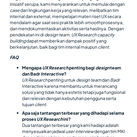
inisiatif serupa, kami menyarankan untuk memulai dengan
case
dari lingkungan kerja yang relevan, melibatkan tim
internal dan external, mempelajari materi riset UX
secara
mendalam agar saat sesi praktik lebih
smooth
prosesnya,
dan mendokumentasikan aktivitas serta hasilnya. Dengan
pendekatan ini di
design team
,
UX Research capacity
building
dapat memberikan dampak positif yang
berkelanjutan, baik bagi tim internal maupun
client
.
FAQ
Mengapa
UX Research
penting bagi
design
team
dan Badr
Interactive
?
UX Research
penting untuk
design team
dan
Badr
Interactive karena membantu untuk merancang
solusi yang tidak hanya estetis tetapi juga fungsional
dan relevan dengan kebutuhan pengguna serta
tujuan
client
.
Apa saja tantangan terbesar yang dihadapi selama
proses
UX Research
ini?
Dua tantangan terbesar yang kami hadapi adalah
menyesuaikan jadwal
user interview
dengan tim MKI