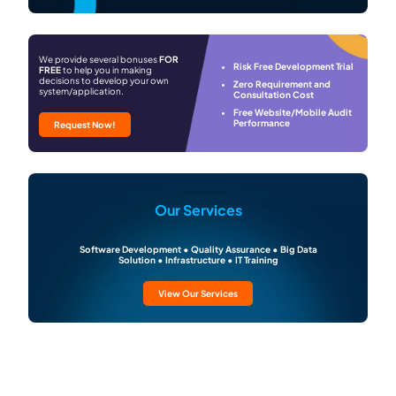
We provide several bonuses
FOR
Risk Free Development Trial
FREE
to help you in making
decisions to develop your own
Zero Requirement and
system/application.
Consultation Cost
Free Website/Mobile Audit
Performance
Request Now!
Our Services
Software Development • Quality Assurance • Big Data
Solution • Infrastructure • IT Training
View Our Services