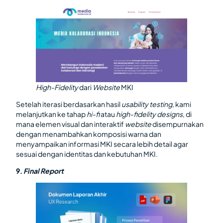
High-Fidelity
dari
Website
MKI
Setelah iterasi berdasarkan hasil
usability testing
, kami
melanjutkan ke tahap
hi-fi
atau
high-fidelity designs
, di
mana elemen visual dan interaktif
website
disempurnakan
dengan menambahkan komposisi warna dan
menyampaikan informasi MKI secara lebih detail agar
sesuai dengan identitas dan kebutuhan MKI.
9.
Final Report