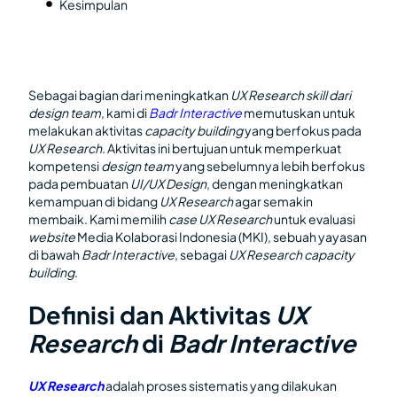
Kesimpulan
Sebagai bagian dari meningkatkan
UX Research skill dari
design team
, kami di
Badr Interactive
memutuskan untuk
melakukan aktivitas
capacity building
yang berfokus pada
UX Research
. Aktivitas ini bertujuan untuk memperkuat
kompetensi
design team
yang sebelumnya lebih berfokus
pada pembuatan
UI/UX Design
, dengan meningkatkan
kemampuan di bidang
UX Research
agar semakin
membaik. Kami memilih
case UX Research
untuk evaluasi
website
Media Kolaborasi Indonesia (MKI), sebuah yayasan
di bawah
Badr Interactive
, sebagai
UX Research capacity
building
.
Definisi dan Aktivitas
UX
Research
di
Badr Interactive
UX Research
adalah proses sistematis yang dilakukan