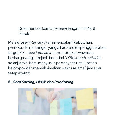
Dokumentasi
User Interview
dengan Tim MKI &
Muzaki
Melalui
user interview
, kami mendalami kebutuhan,
perilaku, dan tantangan yang dihadapi oleh pengguna atau
target MKI.
User interview
ini memberikan wawasan
berharga yang menjadi dasar dari
UX Research activities
selanjutnya. Kami menyusun pertanyaan untuk setiap
kelompok dan memaksimalkan waktu selama 1 jam agar
tetap efektif.
5.
Card Sorting, HMW,
dan
Prioritizing