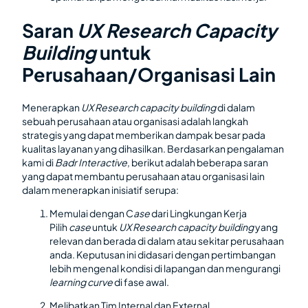
Saran
UX Research Capacity
Building
untuk
Perusahaan/Organisasi Lain
Menerapkan
UX Research capacity building
di dalam
sebuah perusahaan atau organisasi adalah langkah
strategis yang dapat memberikan dampak besar pada
kualitas layanan yang dihasilkan. Berdasarkan pengalaman
kami di
Badr Interactive
, berikut adalah beberapa saran
yang dapat membantu perusahaan atau organisasi lain
dalam menerapkan inisiatif serupa:
Memulai dengan C
ase
dari Lingkungan Kerja
Pilih
case
untuk
UX Research capacity building
yang
relevan dan berada di dalam atau sekitar perusahaan
anda. Keputusan ini didasari dengan pertimbangan
lebih mengenal kondisi di lapangan dan mengurangi
learning curve
di fase awal.
Melibatkan Tim Internal dan External