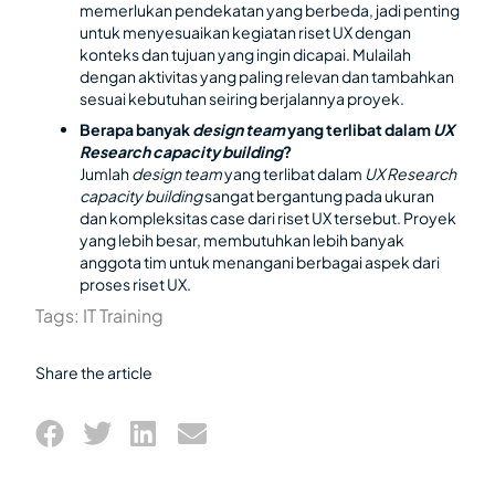
memerlukan pendekatan yang berbeda, jadi penting
untuk menyesuaikan kegiatan riset UX
dengan
konteks dan tujuan yang ingin dicapai. Mulailah
dengan aktivitas yang paling relevan dan tambahkan
sesuai kebutuhan seiring berjalannya proyek.
Berapa banyak
design team
yang terlibat dalam
UX
Research capacity building
?
Jumlah
design team
yang terlibat dalam
UX Research
capacity building
sangat bergantung pada ukuran
dan kompleksitas case dari riset UX tersebut. Proyek
yang lebih besar, membutuhkan lebih banyak
anggota tim untuk menangani berbagai aspek dari
proses riset UX.
Tags:
IT Training
Share the article