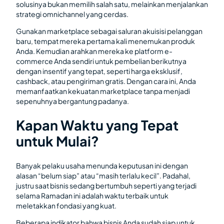
solusinya bukan memilih salah satu, melainkan menjalankan
strategi omnichannel yang cerdas.
Gunakan marketplace sebagai saluran akuisisi pelanggan
baru, tempat mereka pertama kali menemukan produk
Anda. Kemudian arahkan mereka ke platform e-
commerce Anda sendiri untuk pembelian berikutnya
dengan insentif yang tepat, seperti harga eksklusif,
cashback, atau pengiriman gratis. Dengan cara ini, Anda
memanfaatkan kekuatan marketplace tanpa menjadi
sepenuhnya bergantung padanya.
Kapan Waktu yang Tepat
untuk Mulai?
Banyak pelaku usaha menunda keputusan ini dengan
alasan “belum siap” atau “masih terlalu kecil”. Padahal,
justru saat bisnis sedang bertumbuh seperti yang terjadi
selama Ramadan ini adalah waktu terbaik untuk
meletakkan fondasi yang kuat.
Beberapa indikator bahwa bisnis Anda sudah siap untuk