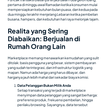
pertama di minggu awal Ramadan ketika konsumen mulai
mempersiapkan kebutuhan bulan puasa, dan kedua pada
dua minggu terakhir menjelang Lebaran ketika pembelian
busana, hampers, dan kebutuhan hari raya melonjak tajam.
Realita yang Sering
Diabaikan: Berjualan di
Rumah Orang Lain
Marketplace memang menawarkan kemudahan yang sulit
ditolak: basis pengguna yang besar, sistem pembayaran
yang sudah terintegrasi, dan infrastruktur logistik yang
mapan. Namun ada harga yang harus dibayar, dan
harganya jauh lebih mahal dari sekadar biaya komisi.
Data Pelanggan Bukan Milik Anda
Setiap transaksi yang terjadi di marketplace
menyimpan data pelanggan yang sangat berharga:
preferensi produk, frekuensi pembelian, hingga
perilaku browsing. Sayangnya, data tersebut