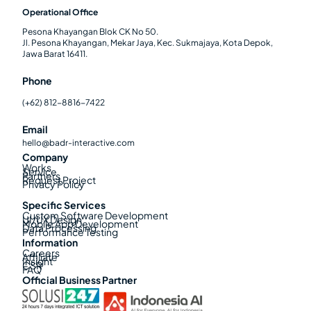
Operational Office
Pesona Khayangan Blok CK No 50.
Jl. Pesona Khayangan, Mekar Jaya, Kec. Sukmajaya, Kota Depok,
Jawa Barat 16411.
Phone
(+62) 812-8816-7422
Email
hello@badr-interactive.com
Company
Works
Service
Partners
Request Project
Privacy Policy
Specific Services
Custom Software Development
UI/UX Design
Mobile App Development
Data Processing
Performance Testing
Information
Careers
Affiliate
Insight
CSR
FAQ
Official Business Partner