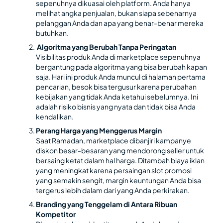
sepenuhnya dikuasai oleh platform. Anda hanya
melihat angka penjualan, bukan siapa sebenarnya
pelanggan Anda dan apa yang benar-benar mereka
butuhkan.
Algoritma yang Berubah Tanpa Peringatan
Visibilitas produk Anda di marketplace sepenuhnya
bergantung pada algoritma yang bisa berubah kapan
saja. Hari ini produk Anda muncul di halaman pertama
pencarian, besok bisa tergusur karena perubahan
kebijakan yang tidak Anda ketahui sebelumnya. Ini
adalah risiko bisnis yang nyata dan tidak bisa Anda
kendalikan.
Perang Harga yang Menggerus Margin
Saat Ramadan, marketplace dibanjiri kampanye
diskon besar-besaran yang mendorong seller untuk
bersaing ketat dalam hal harga. Ditambah biaya iklan
yang meningkat karena persaingan slot promosi
yang semakin sengit, margin keuntungan Anda bisa
tergerus lebih dalam dari yang Anda perkirakan.
Branding yang Tenggelam di Antara Ribuan
Kompetitor