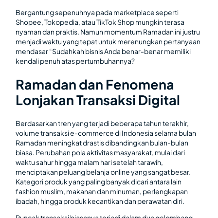
Bergantung sepenuhnya pada marketplace seperti
Shopee, Tokopedia, atau TikTok Shop mungkin terasa
nyaman dan praktis. Namun momentum Ramadan ini justru
menjadi waktu yang tepat untuk merenungkan pertanyaan
mendasar “Sudahkah bisnis Anda benar-benar memiliki
kendali penuh atas pertumbuhannya?
Ramadan dan Fenomena
Lonjakan Transaksi Digital
Berdasarkan tren yang terjadi beberapa tahun terakhir,
volume transaksi e-commerce di Indonesia selama bulan
Ramadan meningkat drastis dibandingkan bulan-bulan
biasa. Perubahan pola aktivitas masyarakat, mulai dari
waktu sahur hingga malam hari setelah tarawih,
menciptakan peluang belanja online yang sangat besar.
Kategori produk yang paling banyak dicari antara lain
fashion muslim, makanan dan minuman, perlengkapan
ibadah, hingga produk kecantikan dan perawatan diri.
Puncak transaksi biasanya terjadi dalam dua gelombang,