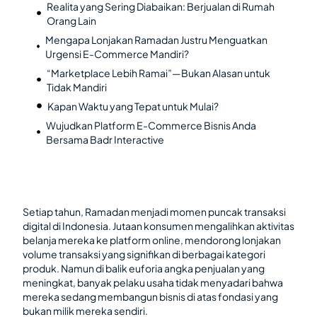
Realita yang Sering Diabaikan: Berjualan di Rumah
Orang Lain
Mengapa Lonjakan Ramadan Justru Menguatkan
Urgensi E-Commerce Mandiri?
“Marketplace Lebih Ramai”—Bukan Alasan untuk
Tidak Mandiri
Kapan Waktu yang Tepat untuk Mulai?
Wujudkan Platform E-Commerce Bisnis Anda
Bersama Badr Interactive
Setiap tahun, Ramadan menjadi momen puncak transaksi
digital di Indonesia. Jutaan konsumen mengalihkan aktivitas
belanja mereka ke platform online, mendorong lonjakan
volume transaksi yang signifikan di berbagai kategori
produk. Namun di balik euforia angka penjualan yang
meningkat, banyak pelaku usaha tidak menyadari bahwa
mereka sedang membangun bisnis di atas fondasi yang
bukan milik mereka sendiri.