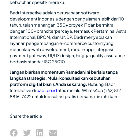
kebutuhan spesifik mereka.
Badr Interactive adalah perusahaan software
development Indonesia dengan pengalaman lebih dari 10
tahun, telah menangani 350+ proyek IT dan bermitra
dengan 100+ brand terpercaya, termasuk Pertamina, Astra
International, BPOM, dan UNDP. Badr menyediakan
layanan pengembangan e-commerce custom yang
mencakup web development, mobile app, integrasi
payment gateway, UI/UX design, hingga quality assurance
berbasis standar ISO 25010.
Jangan biarkan momentum Ramadan ini berlalu tanpa
langkah strategis. Mulai konsultasikan kebutuhan
platform digital bisnis Anda sekarang.
Hubungi Badr
Interactive di
badr.co.id
atau melalui WhatsApp (+62) 812-
8816-7422 untuk konsultasi gratis bersama tim ahli kami.
Share the article