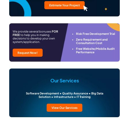
Estimate Your Project
We provide several bonuses
FOR
Risk Free Development Trial
FREE
to help you in making
decisions to develop your own
Zero Requirement and
system/application.
Consultation Cost
Free Website/Mobile Audit
Performance
Request Now!
Our Services
Software Development • Quality Assurance • Big Data
Solution • Infrastructure • IT Training
View Our Services