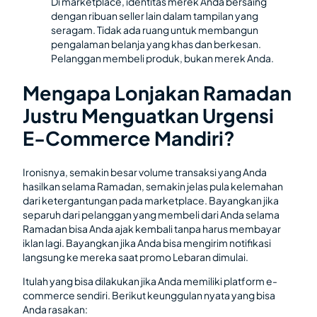
Di marketplace, identitas merek Anda bersaing
dengan ribuan seller lain dalam tampilan yang
seragam. Tidak ada ruang untuk membangun
pengalaman belanja yang khas dan berkesan.
Pelanggan membeli produk, bukan merek Anda.
Mengapa Lonjakan Ramadan
Justru Menguatkan Urgensi
E-Commerce Mandiri?
Ironisnya, semakin besar volume transaksi yang Anda
hasilkan selama Ramadan, semakin jelas pula kelemahan
dari ketergantungan pada marketplace. Bayangkan jika
separuh dari pelanggan yang membeli dari Anda selama
Ramadan bisa Anda ajak kembali tanpa harus membayar
iklan lagi. Bayangkan jika Anda bisa mengirim notifikasi
langsung ke mereka saat promo Lebaran dimulai.
Itulah yang bisa dilakukan jika Anda memiliki platform e-
commerce sendiri. Berikut keunggulan nyata yang bisa
Anda rasakan: