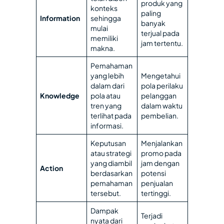
produk yang
konteks
paling
Information
sehingga
banyak
mulai
terjual pada
memiliki
jam tertentu.
makna.
Pemahaman
yang lebih
Mengetahui
dalam dari
pola perilaku
Knowledge
pola atau
pelanggan
tren yang
dalam waktu
terlihat pada
pembelian.
informasi.
Keputusan
Menjalankan
atau strategi
promo pada
yang diambil
jam dengan
Action
berdasarkan
potensi
pemahaman
penjualan
tersebut.
tertinggi.
Dampak
Terjadi
nyata dari