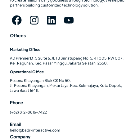
to create millions daily goodness through technology. We helped
partners building customized technology solution.
Offices
Marketing Office
AD Premier Lt. 5 Suite 6, Jl. TB Simatupang No. 5, RT 005, RW 007,
Kel. Ragunan, Kec. Pasar Minggu, Jakarta Selatan 12550.
Operational Office
Pesona Khayangan Blok CK No 50.
Jl. Pesona Khayangan, Mekar Jaya, Kec. Sukmajaya, Kota Depok,
Jawa Barat 16411.
Phone
(+62) 812-8816-7422
Email
hello@badr-interactive.com
Company