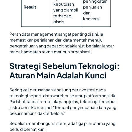
peningkatan
keputusan
Result
penjualan
yang diambil
dan
terhadap
konversi.
bisnis.
Peran data management sangat penting di sini. Ia
memastikan perjalanan dari data mentah menuju
pengetahuan yang dapat ditindaklanjuti berjalan lancar
tanpa hambatan teknis maupun organisasi.
Strategi Sebelum Teknologi:
Aturan Main Adalah Kunci
Sering kali perusahaan langsung berinvestasi pada
teknologi seperti data warehouse atau platform analitik.
Padahal, tanpa tata kelola yang jelas, teknologi tersebut
justru berisiko menjadi “tempat penyimpanan data yang
besar namun tidak terkelola.”
Sebelum membangun sistem, ada tiga pilar utama yang
perlu diperhatikan: