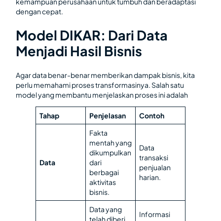
kemampuan perusahaan untuk tumbuh dan beradaptasi
dengan cepat.
Model DIKAR: Dari Data
Menjadi Hasil Bisnis
Agar data benar-benar memberikan dampak bisnis, kita
perlu memahami proses transformasinya. Salah satu
model yang membantu menjelaskan proses ini adalah
Tahap
Penjelasan
Contoh
Fakta
mentah yang
Data
dikumpulkan
transaksi
Data
dari
penjualan
berbagai
harian.
aktivitas
bisnis.
Data yang
Informasi
telah diberi