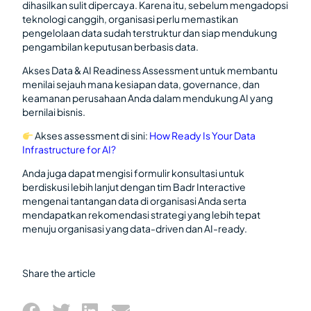
dihasilkan sulit dipercaya. Karena itu, sebelum mengadopsi
teknologi canggih, organisasi perlu memastikan
pengelolaan data sudah terstruktur dan siap mendukung
pengambilan keputusan berbasis data.
Akses Data & AI Readiness Assessment untuk membantu
menilai sejauh mana kesiapan data, governance, dan
keamanan perusahaan Anda dalam mendukung AI yang
bernilai bisnis.
Akses assessment di sini:
How Ready Is Your Data
Infrastructure for AI?
Anda juga dapat mengisi formulir konsultasi untuk
berdiskusi lebih lanjut dengan tim Badr Interactive
mengenai tantangan data di organisasi Anda serta
mendapatkan rekomendasi strategi yang lebih tepat
menuju organisasi yang data-driven dan AI-ready.
Share the article