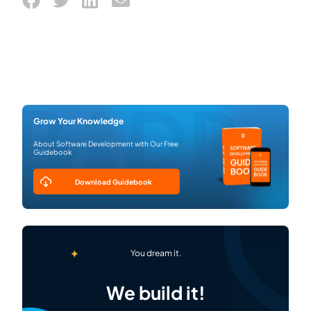
Grow Your Knowledge
About Software Development with Our Free
Guidebook
Download Guidebook
You dream it.
We build it!