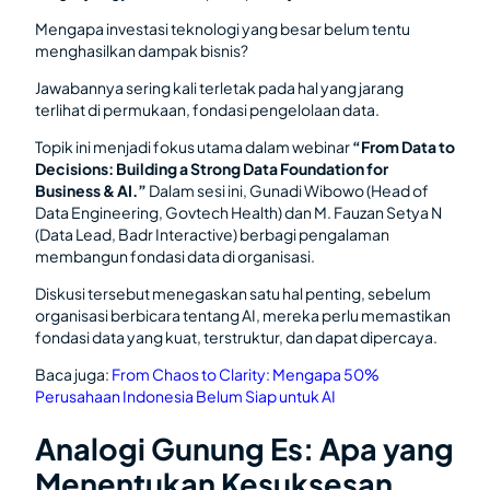
Mengapa investasi teknologi yang besar belum tentu
menghasilkan dampak bisnis?
Jawabannya sering kali terletak pada hal yang jarang
terlihat di permukaan, fondasi pengelolaan data.
Topik ini menjadi fokus utama dalam webinar
“From Data to
Decisions: Building a Strong Data Foundation for
Business & AI.”
Dalam sesi ini, Gunadi Wibowo (Head of
Data Engineering, Govtech Health) dan M. Fauzan Setya N
(Data Lead, Badr Interactive) berbagi pengalaman
membangun fondasi data di organisasi.
Diskusi tersebut menegaskan satu hal penting, sebelum
organisasi berbicara tentang AI, mereka perlu memastikan
fondasi data yang kuat, terstruktur, dan dapat dipercaya.
Baca juga:
From Chaos to Clarity: Mengapa 50%
Perusahaan Indonesia Belum Siap untuk AI
Analogi Gunung Es: Apa yang
Menentukan Kesuksesan