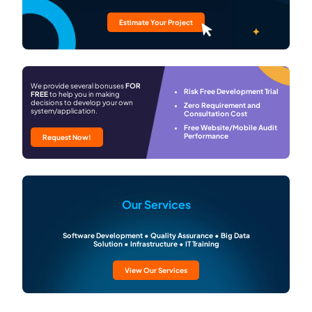
Estimate Your Project
We provide several bonuses
FOR
Risk Free Development Trial
FREE
to help you in making
decisions to develop your own
Zero Requirement and
system/application.
Consultation Cost
Free Website/Mobile Audit
Performance
Request Now!
Our Services
Software Development • Quality Assurance • Big Data
Solution • Infrastructure • IT Training
View Our Services