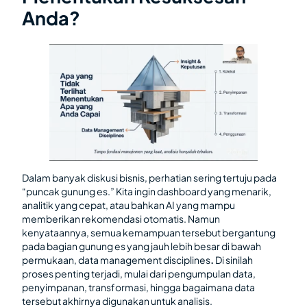
Anda?
Dalam banyak diskusi bisnis, perhatian sering tertuju pada
“puncak gunung es.” Kita ingin dashboard yang menarik,
analitik yang cepat, atau bahkan AI yang mampu
memberikan rekomendasi otomatis. Namun
kenyataannya, semua kemampuan tersebut bergantung
pada bagian gunung es yang jauh lebih besar di bawah
permukaan, data management disciplines
.
Di sinilah
proses penting terjadi, mulai dari pengumpulan data,
penyimpanan, transformasi, hingga bagaimana data
tersebut akhirnya digunakan untuk analisis.