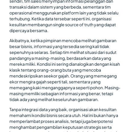
sendiri, tim sales menyimpan informasi pelanggan dan
transaksi dalam sistem yang berbeda, sementara tim
operasional menggunakan platform lain yang tidak selalu
terhubung. Ketika data tersebar seperti ini, organisasi
kesulitan membangun single source of truth yang dapat
dipercaya bersama.
Akibatnya, ketika pimpinan mencoba melihat gambaran
besar bisnis, informasi yang tersedia sering kali tidak
sepenuhnya selaras. Setiap tim melihat situasi dari sudut
pandangnya masing-masing, berdasarkan data yang
mereka miliki. Kondisi ini sering dianalogikan dengan kisah
klasik tentang orang-orang buta yang mencoba
mendeskripsikan seekor gajah. Orang yang memegang
ekor mengira gajah seperti tali, sementara yang
memegang kaki menganggapnya seperti pohon. Masing-
masing memiliki sebagian informasi yang benar, tetapi
tidak ada yang melihat keseluruhan gambaran.
Tanpa integrasi data yang baik, organisasi akan kesulitan
memahami kondisi bisnis secara utuh. Hal ini bukan hanya
memperlambat proses analisis, tetapi juga berpotensi
menghambat pengambilan keputusan strategis serta