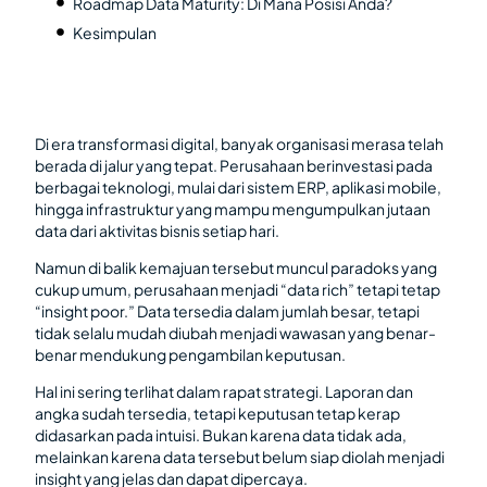
Roadmap Data Maturity: Di Mana Posisi Anda?
Kesimpulan
Di era transformasi digital, banyak organisasi merasa telah
berada di jalur yang tepat. Perusahaan berinvestasi pada
berbagai teknologi, mulai dari sistem ERP, aplikasi mobile,
hingga infrastruktur yang mampu mengumpulkan jutaan
data dari aktivitas bisnis setiap hari.
Namun di balik kemajuan tersebut muncul paradoks yang
cukup umum, perusahaan menjadi “data rich” tetapi tetap
“insight poor.” Data tersedia dalam jumlah besar, tetapi
tidak selalu mudah diubah menjadi wawasan yang benar-
benar mendukung pengambilan keputusan.
Hal ini sering terlihat dalam rapat strategi. Laporan dan
angka sudah tersedia, tetapi keputusan tetap kerap
didasarkan pada intuisi. Bukan karena data tidak ada,
melainkan karena data tersebut belum siap diolah menjadi
insight yang jelas dan dapat dipercaya.