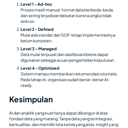
Level 1 – Ad-hoc
Proses masih manual, format data berbeda-beda,
dan sering terjadi perdebatan karena angka tidak
sinkron.
Level 2 – Defined
Mulai ada standar dan SOP, tetapi implementasinya
belum konsisten.
Level 3 – Managed
Data mulai terpusat dan dashboard bisnis dapat
digunakan sebagai acuan pengambilan keputusan.
Level 4 – Optimized
Sistem mampu memberikan rekomendasi otomatis.
Pada tahap ini, organisasi sudah benar-benar
AI-
ready.
Kesimpulan
AI dan analitik yang kuat hanya dapat dibangun di atas
fondasi data yang matang. Tanpa data yang terintegrasi,
berkualitas, dan memiliki tata kelola yang jelas, insight yang