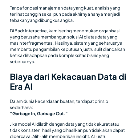
Tanpa fondasi manajemen data yang kuat, analisis yang
terlihat canggih sekalipun pada akhirnya hanya menjadi
tebakan yang dibungkus angka.
Di Badr Interactive, kami sering menemukan organisasi
yang berusaha membangun solusi AI di atas data yang
masih terfragmentasi. Hasilnya, sistem yang seharusnya
membantu pengambilan keputusan justru sulit diandalkan
ketika dihadapkan pada kompleksitas bisnis yang
sebenarnya.
Biaya dari Kekacauan Data di
Era AI
Dalam dunia kecerdasan buatan, terdapat prinsip
sederhana:
“Garbage In, Garbage Out.”
Jika model AI dilatih dengan data yang tidak akurat atau
tidak konsisten, hasil yang dihasilkan pun tidak akan dapat
dipercaya. Alih-alih memberikan insight, AI justru