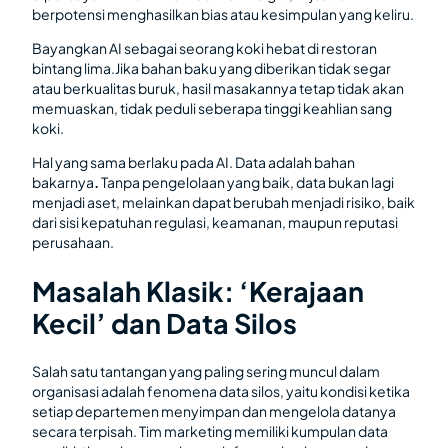
berpotensi menghasilkan bias atau kesimpulan yang keliru.
Bayangkan AI sebagai seorang koki hebat di restoran
bintang lima.Jika bahan baku yang diberikan tidak segar
atau berkualitas buruk, hasil masakannya tetap tidak akan
memuaskan, tidak peduli seberapa tinggi keahlian sang
koki.
Hal yang sama berlaku pada AI. Data adalah bahan
bakarnya
.
Tanpa pengelolaan yang baik, data bukan lagi
menjadi aset, melainkan dapat berubah menjadi risiko, baik
dari sisi kepatuhan regulasi, keamanan, maupun reputasi
perusahaan.
Masalah Klasik: ‘Kerajaan
Kecil’ dan Data Silos
Salah satu tantangan yang paling sering muncul dalam
organisasi adalah fenomena data silos, yaitu kondisi ketika
setiap departemen menyimpan dan mengelola datanya
secara terpisah. Tim marketing memiliki kumpulan data