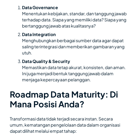
Data Governance
Menentukan kebijakan, standar, dan tanggung jawab
terhadap data. Siapa yang memiliki data? Siapa yang
bertanggung jawab atas kualitasnya?
Data Integration
Menghubungkan berbagai sumber data agar dapat
saling terintegrasi dan memberikan gambaran yang
utuh.
Data Quality & Security
Memastikan data tetap akurat, konsisten, dan aman.
Ini juga menjadi bentuk tanggung jawab dalam
menjaga kepercayaan pelanggan.
Roadmap Data Maturity: Di
Mana Posisi Anda?
Transformasi data tidak terjadi secara instan. Secara
umum, kematangan pengelolaan data dalam organisasi
dapat dilihat melalui empat tahap: