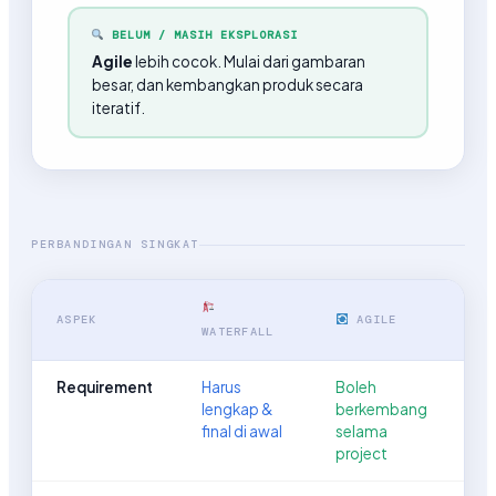
BELUM / MASIH EKSPLORASI
Agile
lebih cocok. Mulai dari gambaran
besar, dan kembangkan produk secara
iteratif.
PERBANDINGAN SINGKAT
ASPEK
AGILE
WATERFALL
Requirement
Harus
Boleh
lengkap &
berkembang
final di awal
selama
project