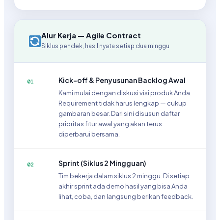
Alur Kerja — Agile Contract
Siklus pendek, hasil nyata setiap dua minggu
Kick-off & Penyusunan Backlog Awal
01
Kami mulai dengan diskusi visi produk Anda.
Requirement tidak harus lengkap — cukup
gambaran besar. Dari sini disusun daftar
prioritas fitur awal yang akan terus
diperbarui bersama.
Sprint (Siklus 2 Mingguan)
02
Tim bekerja dalam siklus 2 minggu. Di setiap
akhir sprint ada demo hasil yang bisa Anda
lihat, coba, dan langsung berikan feedback.