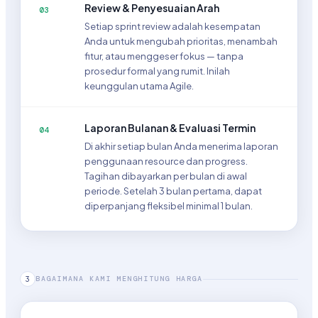
Review & Penyesuaian Arah
03
Setiap sprint review adalah kesempatan
Anda untuk mengubah prioritas, menambah
fitur, atau menggeser fokus — tanpa
prosedur formal yang rumit. Inilah
keunggulan utama Agile.
Laporan Bulanan & Evaluasi Termin
04
Di akhir setiap bulan Anda menerima laporan
penggunaan resource dan progress.
Tagihan dibayarkan per bulan di awal
periode. Setelah 3 bulan pertama, dapat
diperpanjang fleksibel minimal 1 bulan.
BAGAIMANA KAMI MENGHITUNG HARGA
3