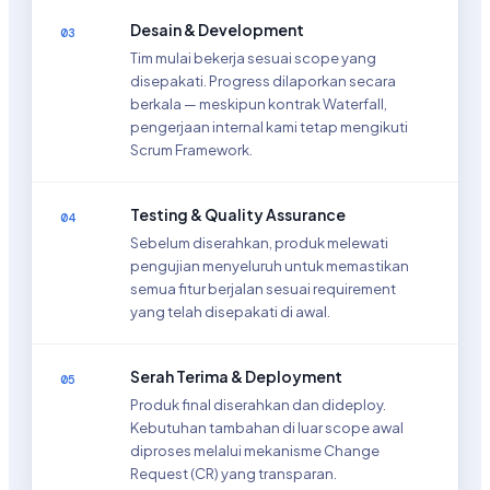
Desain & Development
03
Tim mulai bekerja sesuai scope yang
disepakati. Progress dilaporkan secara
berkala — meskipun kontrak Waterfall,
pengerjaan internal kami tetap mengikuti
Scrum Framework.
Testing & Quality Assurance
04
Sebelum diserahkan, produk melewati
pengujian menyeluruh untuk memastikan
semua fitur berjalan sesuai requirement
yang telah disepakati di awal.
Serah Terima & Deployment
05
Produk final diserahkan dan dideploy.
Kebutuhan tambahan di luar scope awal
diproses melalui mekanisme Change
Request (CR) yang transparan.