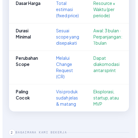
Dasar Harga
Total
Resource ×
estimasi
Waktu (per
(fixed price)
periode)
Durasi
Sesuai
Awal: 3 bulan ·
Minimal
scope yang
Perpanjangan:
disepakati
1 bulan
Perubahan
Melalui
Dapat
Scope
Change
diakomodasi
Request
antar sprint
(CR)
Paling
Visi produk
Eksplorasi,
Cocok
sudah jelas
startup, atau
& matang
MVP
BAGAIMANA KAMI BEKERJA
2