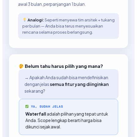
awal 3 bulan, perpanjangan 1 bulan.
Analogi:
Seperti menyewa tim arsitek + tukang
per bulan — Anda bisa terus menyesuaikan
rencana selama proses berlangsung.
Belum tahu harus pilih yang mana?
→ Apakah Anda sudah bisa mendefinisikan
dengan jelas
semua fitur yang diinginkan
sekarang?
YA, SUDAH JELAS
Waterfall
adalah pilihan yang tepat untuk
Anda. Scope lengkap berarti harga bisa
dikunci sejak awal.