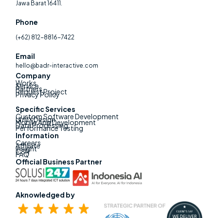
Jawa Barat 16411.
Phone
(+62) 812-8816-7422
Email
hello@badr-interactive.com
Company
Works
Service
Partners
Request Project
Privacy Policy
Specific Services
Custom Software Development
UI/UX Design
Mobile App Development
Data Processing
Performance Testing
Information
Careers
Affiliate
Insight
CSR
FAQ
Official Business Partner
Aknowledged by