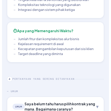
Kompleksitas teknologi yang digunakan
Integrasi dengan sistem pihak ketiga
⏱ Apa yang Memengaruhi Waktu?
Jumlah fitur dan kompleksitas alur bisnis
Kejelasan requirement di awal
Kecepatan pengambilan keputusan dari sisi klien
Target deadline yang diminta
PERTANYAAN YANG SERING DITANYAKAN
4
— UMUM
Saya belum tahu harus pilih kontrak yang
▾
UMUM
mana. Bagaimana caranya?