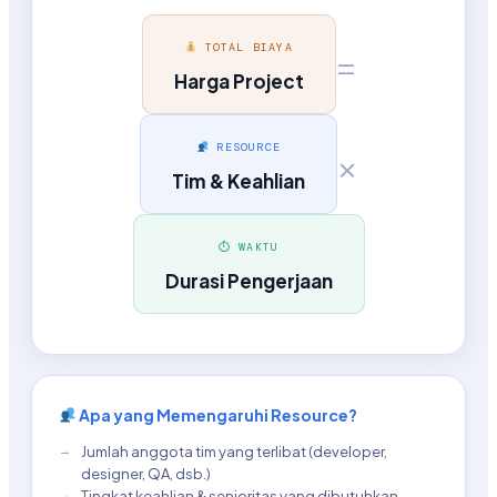
TOTAL BIAYA
=
Harga Project
RESOURCE
×
Tim & Keahlian
⏱ WAKTU
Durasi Pengerjaan
Apa yang Memengaruhi Resource?
Jumlah anggota tim yang terlibat (developer,
designer, QA, dsb.)
Tingkat keahlian & senioritas yang dibutuhkan